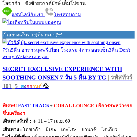
โอซาก้า – ชิงช้าสวรรค์ยักษ์ เท็มโปซาน
แชทไลน์กับเรา
โทรสอบถาม
ตัวอย่างเส้นทาง(ที่ผ่านมา)🎌
SECRET EXCLUSIVE EXPERIENCE WITH
SOOTHING ONSEN 7 วัน 5 คืน BY TG
| รหัสทัวร์
J01_5
💦
ส
ง
ก
ร
านต์
พิเศษ!!
FAST TRACK
+
CORAL LOUNGE บริการระหว่างรอ
ขึ้นเครื่องฯ
เดินทางวันที่ :
✈️ 11 – 17 เม.ย. 69
เส้นทาง :
โอซาก้า – มิเอะ – เกะโระ – ยานาชิ – โตเกียว