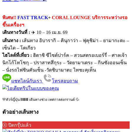
พิเศษ!!
FAST TRACK
+
CORAL LOUNGE บริการระหว่างรอ
ขึ้นเครื่องฯ
เดินทางวันที่ :
✈️ 10 – 16 เม.ย. 69
เส้นทาง :
เส้นทาง อิบารากิ – คินุกาว่า – ฟุคุชิม่า – ยามากะตะ –
เซ็นได – โตเกียว
ไฮไลต์ที่เที่ยว :
ฮิตาชิ ซีไซต์ปาร์ค – สวนสตรอเบอร์รี่ – ศาลเจ้า
นิกโก้โทโซกุ – ปราสาทสึกุระ – วัดยามาเดระ – กินซังออนเซ็น
– นั่งรถไฟชินคันเซ็น -วัดชิบามาตะ ไทชะคุเท็น
แชทไลน์กับเรา
โทรสอบถาม
🎌ทัวร์ญี่ปุ่น 𝄃𝄃𝄂𝄂𝄀𝄁𝄃𝄂𝄂𝄃 เดินทางช่วง เทศกาลสงกรานต์ 💦
ตัวอย่างเส้นทาง
ⓧ ปิดกรุ๊ปแล้ว