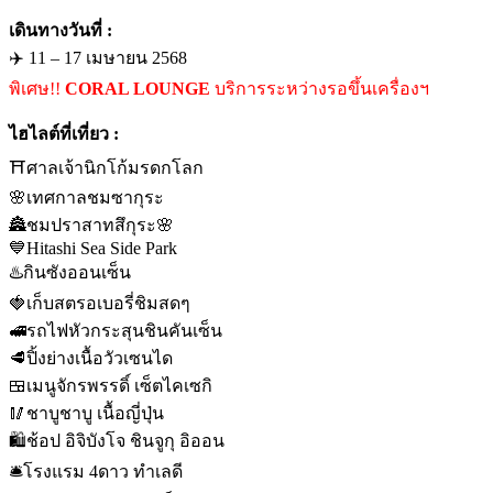
เดินทางวันที่ :
✈️ 11 – 17 เมษายน 2568
พิเศษ!!
CORAL LOUNGE
บริการระหว่างรอขึ้นเครื่องฯ
ไฮไลต์ที่เที่ยว :
⛩️ศาลเจ้านิกโก้มรดกโลก
🌸เทศกาลชมซากุระ
🏯ชมปราสาทสึกุระ🌸
💙Hitashi Sea Side Park
♨️กินซังออนเซ็น
🍓เก็บสตรอเบอรี่ชิมสดๆ
🚅รถไฟหัวกระสุนชินคันเซ็น
🥩ปิ้งย่างเนื้อวัวเซนได
🍱เมนูจักรพรรดิ์ เซ็ตไคเซกิ
🥢ชาบูชาบู เนื้อญี่ปุ่น
🛍️ช้อป อิจิบังโจ ชินจูกุ อิออน
🛎️โรงแรม 4ดาว ทำเลดี