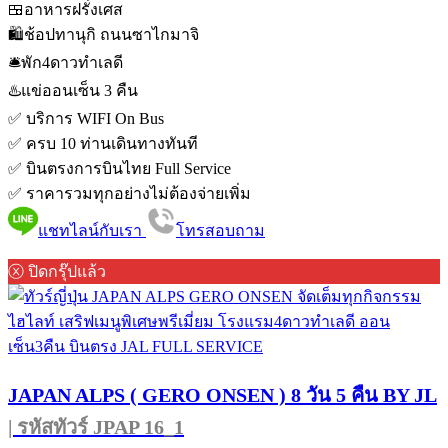
🍱อาหารฝรั่งเศส
🛍️ช้อปทานุกิ ถนนซาไกมาจิ
🛎️พัก4ดาวทำเลดี
♨️แข่ออนเซ็น 3 คืน
✅ บริการ WIFI On Bus
✅ ครบ 10 ท่านเดินทางทันที
✅ บินตรงการบินไทย Full Service
✅ ราคารวมทุกอย่างไม่ต้องจ่ายเพิ่ม
แชทไลน์กับเรา
โทรสอบถาม
ⓧ ปิดกรุ๊ปแล้ว
JAPAN ALPS ( GERO ONSEN ) 8 วัน 5 คืน BY JL
| รหัสทัวร์ JPAP 16_1