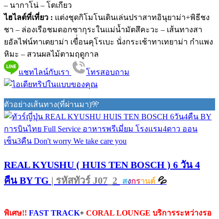
– นากาโน่ – โตเกียว
ไฮไลต์ที่เที่ยว :
แต่งชุดกิโมโนเดินเล่นปราสาทอินุยาม่า+พิธีชง
ชา – ล่องเรือชมดอกซากุระในแม่น้ำมัตสึคะวะ – เส้นทางสา
ยอัลไฟน์ทาเตยาม่า เขื่่อนคุโรเบะ นั่งกระเช้าทาเทยาม่า กำแพง
หิมะ – สวนผลไม้ตามฤดูกาล
แชทไลน์กับเรา
โทรสอบถาม
ตัวอย่างเส้นทาง(ที่ผ่านมา)🎌
REAL KYUSHU ( HUIS TEN BOSCH ) 6 วัน 4
คืน BY TG
| รหัสทัวร์ J07_2
💦
ส
ง
ก
ร
านต์
พิเศษ!!
FAST TRACK
+
CORAL LOUNGE บริการระหว่างรอ