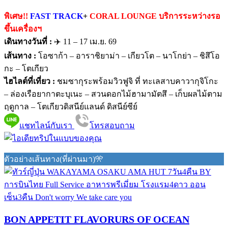
พิเศษ!!
FAST TRACK
+
CORAL LOUNGE บริการระหว่างรอ
ขึ้นเครื่องฯ
เดินทางวันที่ :
✈️ 11 – 17 เม.ย. 69
เส้นทาง :
โอซาก้า – อาราชิยาม่า – เกียวโต – นาโกย่า – ชิสึโอ
กะ – โตเกียว
ไฮไลต์ที่เที่ยว :
ชมซากุระพร้อมวิวฟูจิ ที่ ทะเลสาบคาวากุจิโกะ
– ล่องเรือยากาตะบุเนะ – สวนดอกไม้ฮามามัตสึ – เก็บผลไม้ตาม
ฤดูกาล – โตเกียวดิสนีย์แลนด์ ดิสนีย์ซีย์
แชทไลน์กับเรา
โทรสอบถาม
ตัวอย่างเส้นทาง(ที่ผ่านมา)🎌
BON APPETIT FLAVORURS OF OCEAN