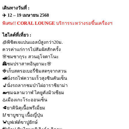
เดินทางวันที่ :
✈️ 12 – 19 เมษายน 2568
พิเศษ!!
CORAL LOUNGE
บริการระหว่างรอขึ้นเครื่องฯ
ไฮไลต์ที่เที่ยว :
🧊พิชิตเจแปนแอลป์สูงกว่า20ม.
ควรค่าแก่การไปสัมผัสสักครั้ง
🌸ชมซากุระ สวนอุโจตาโนะ
🏯ชมปราสาทอินุยามะ🌸
🍓เก็บสตรอเบอรี่ชิมสดๆจากสวน
🚅นั่งรถไฟความเร็วสุงชินคันเซ็น
💺นั่งรถลากชมป่าไผ่อาราชิยาม่า
🐋ชมฉลามวาฬ ไคยูคังมิวเซียม
♨️เมืองเกะโระออนเซ็น
🥩ยาคินิคุเนื้อพรีเมี่ยม
🥢ชาบูชาบู เนื้อญี่ปุ่น
🦀บุฟเฟ่ต์ขาปูยักษ์