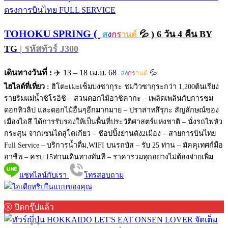
TOHOKU SPRING (
💦 ) 6 วัน 4 คืน BY
ส
ง
ก
ร
านต์
TG
| รหัสทัวร์ J300
เดินทางวันที่ :
✈️ 13 – 18 เม.ย. 68
💦
ส
ง
ก
ร
านต์
ไฮไลต์ที่เที่ยว :
ฮิโตะเมะเซ็มบงซากุระ ชมวิวซากุระกว่า 1,200ต้นเรียง
รายริมแม่น้ำชิโรอิชิ – สวนดอกไม้อาชิคากะ – เพลิดเพลินกับการชม
ดอกทิวลิป และดอกไม้อื่นๆอีกมากมาย – ปราสาทสึรุกะ สัญลักษณ์ของ
เมืองไอสึ ได้การรับรองให้เป็นพื้นที่ประวัติศาสตร์แห่งชาติ – นั่งรถไฟหัว
กระสุน จากเซนไดสู่โตเกียว – ช้อปปิ้งย่านดัง2เมือง – สายการบินไทย
Full Service – บริการน้ำดื่ม,WIFI บนรถบัส – รับ 25 ท่าน – มัคคุเทศก์มือ
อาชีพ – ครบ 15ท่านเดินทางทันที – ราคารวมทุกอย่างไม่ต้องจ่ายเพิ่ม
แชทไลน์กับเรา
โทรสอบถาม
ⓧ ปิดกรุ๊ปแล้ว