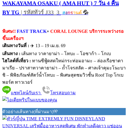
WAKAYAMA OSAKU ( AMA HUT ) 7 วัน 4 คืน
BY TG
| รหัสทัวร์ J33_3
💦
ส
ง
ก
ร
านต์
พิเศษ!!
FAST TRACK
+
CORAL LOUNGE บริการระหว่างรอ
ขึ้นเครื่องฯ
เดินทางวันที่ :
✈️ 13 – 19 เม.ย. 69
เส้นทาง :
เส้นทาง วาคายาม่า – โทบะ – โอซาก้า – โกเบ
ไฮไลต์ที่เที่ยว :
ทานซีฟู้ดสดใหม่กระท่อมอามะ – ล่องเรือซาตา
มาเรีย – ปราสาทวาคายาม่า – ถ้ำโจรสลัด – ศาลเจ้าคุมะโนะบา
ชิ – พิพิธภัณฑ์สัตว์น้ำโทบะ – พิเศษสุดชมวิวชั้น Roof Top โกเบ
พอร์ต ทาวเวอร์
แชทไลน์กับเรา
โทรสอบถาม
ตัวอย่างเส้นทาง(ที่ผ่านมา)🎌