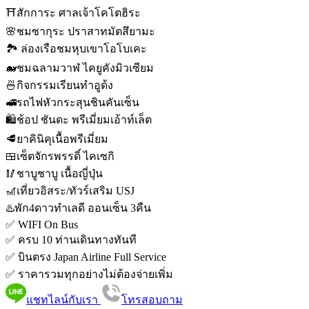
⛩️สักการะ ศาลเจ้าโคโตฮิระ
🌸ชมซากุระ ปราสาทมัตสึยามะ
🏞️ ล่องเรือชมหุบเขาโอโบเคะ
🐋ชมฉลามวาฬ ไคยูคังมิวเซียม
🍜กิจกรรมเรียนทำอูด้ง
🚅รถไฟหัวกระสุนชินคันเซ็น
🛍️ช้อป ชันดะ พรีเมี่ยมเอ้าท์เล็ต
🥩ยาคินิคุเนื้อพรีเมี่ยม
🍱เซ็ตจักรพรรดิ์ ไคเซกิ
🥢ชาบูชาบู เนื้อญี่ปุ่น
🎢เที่ยวอิสระ/ทัวร์เสริม USJ
♨️พัก4ดาวทำเลดี ออนเซ็น 3คืน
✅ WIFI On Bus
✅ ครบ 10 ท่านเดินทางทันที
✅ บินตรง Japan Airline Full Service
✅ ราคารวมทุกอย่างไม่ต้องจ่ายเพิ่ม
แชทไลน์กับเรา
โทรสอบถาม