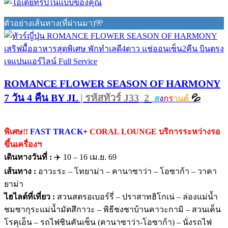
ตัวอย่างเส้นทาง(ที่ผ่านมา)🎌
ROMANCE FLOWER SEASON OF HARMONY
7 วัน 4 คืน BY JL
| รหัสทัวร์ J33_2
💦
ส
ง
ก
ร
านต์
พิเศษ!!
FAST TRACK
+
CORAL LOUNGE บริการระหว่างรอ
ขึ้นเครื่องฯ
เดินทางวันที่ :
✈️ 10 – 16 เม.ย. 69
เส้นทาง :
อาวะระ – โทยาม่า – คานาซาว่า – โอซาก้า – วาคา
ยาม่า
ไฮไลต์ที่เที่ยว :
สวนสตรอเบอร์รี่ – ปราสาทฮิโกเน่ – ล่องแม่น้ำ
ชมซากุระแม่น้ำมัตสึกาวะ – พิธีชงชาบ้านคาวะกามิ – สวนเค็น
โรคุเอ็น – รถไฟชินคันเซ็น (คานาซาว่า-โอซาก้า) – นั่งรถไฟ