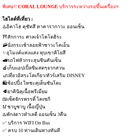
พิเศษ!!
CORAL LOUNGE
บริการระหว่างรอขึ้นเครื่องฯ
ไฮไลต์ที่เที่ยว :
♨️อิคาโฮ คุชัทสึ ทาคารากาวะ ออนเซ็น
⛩️สักการะ ศาลเจ้าโคโตฮิระ
🚠นั่งกระเช้าลอยฟ้าซาวะโคเอ็น
✨อุโมงค์แห่งแสง หุบเขาคิโยสึ
🚅รถไฟหัวกระสุนชินคันเซ็น
🍎เก็บแอปเปิ้ลซิมสดๆจากสวน
🎢เที่ยวอิสระโตเกียว/ทัวร์เสริม DISNEY
🛍️ช้อปปิ้ง ไทชะคุเต็นชันโดะ
🥩ยาคินิคุเนื้อพรีเมี่ยม
🍱เซ็ตจักรพรรดิ์ ไคเซกิ
🥢ชาบูชาบู เนื้อญี่ปุ่น
♨️พัก4ดาวทำเลดี ออนเซ็น 3คืน
✅ บริการ WIFI On Bus
✅ ครบ 10 ท่านเดินทางทันที