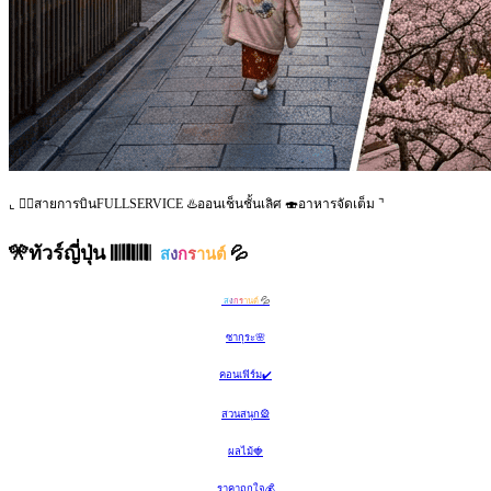
⌞ 👨‍✈️สายการบินFULLSERVICE ♨️ออนเช็นชั้นเลิศ 🍣อาหารจัดเต็ม ⌝
🎌ทัวร์ญี่ปุ่น 𝄃𝄃𝄂𝄂𝄀𝄁𝄃𝄂𝄂𝄃
💦
ส
ง
ก
ร
านต์
💦
ส
ง
ก
ร
านต์
ซากุระ🌸
คอนเฟิร์ม✔️
สวนสนุก🎡
ผลไม้🍓
ราคาถูกใจ💰