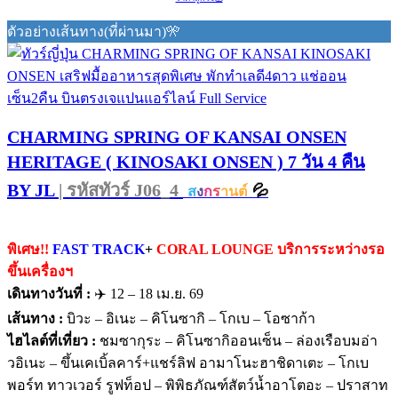
ตัวอย่างเส้นทาง(ที่ผ่านมา)🎌
CHARMING SPRING OF KANSAI ONSEN
HERITAGE ( KINOSAKI ONSEN ) 7 วัน 4 คืน
BY JL
| รหัสทัวร์ J06_4
💦
ส
ง
ก
ร
านต์
พิเศษ!!
FAST TRACK
+
CORAL LOUNGE บริการระหว่างรอ
ขึ้นเครื่องฯ
เดินทางวันที่ :
✈️ 12 – 18 เม.ย. 69
เส้นทาง :
บิวะ – อิเนะ – คิโนซากิ – โกเบ – โอซาก้า
ไฮไลต์ที่เที่ยว :
ชมซากุระ – คิโนซากิออนเซ็น – ล่องเรือบมอ่า
วอิเนะ – ขึ้นเคเบิ้ลคาร์+แชร์ลิฟ อามาโนะฮาชิดาเตะ – โกเบ
พอร์ท ทาวเวอร์ รูฟท็อป – พิพิธภัณฑ์สัตว์น้ำอาโตอะ – ปราสาท