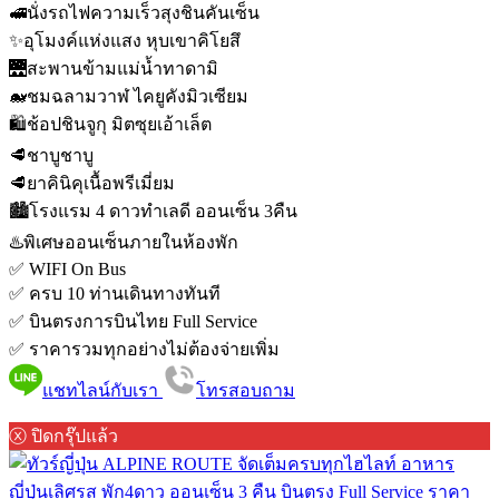
🚅นั่งรถไฟความเร็วสุงชินคันเซ็น
✨อุโมงค์แห่งแสง หุบเขาคิโยสึ
🌉สะพานข้ามแม่น้ำทาดามิ
🐋ชมฉลามวาฬ ไคยูคังมิวเซียม
🛍️ช้อปชินจูกุ มิตซุยเอ้าเล็ต
🥩ชาบูชาบู
🥩ยาคินิคุเนื้อพรีเมี่ยม
🏙️โรงแรม 4 ดาวทำเลดี ออนเซ็น 3คืน
♨️พิเศษออนเซ็นภายในห้องพัก
✅ WIFI On Bus
✅ ครบ 10 ท่านเดินทางทันที
✅ บินตรงการบินไทย Full Service
✅ ราคารวมทุกอย่างไม่ต้องจ่ายเพิ่ม
แชทไลน์กับเรา
โทรสอบถาม
ⓧ ปิดกรุ๊ปแล้ว