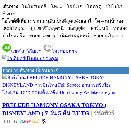
เส้นทาง :
โนโบริเบทสึ – โทยะ – โจซังเค – โอตารุ – ซัปโปโร –
ชิโตเซ่
ไฮไลต์ที่เที่ยว :
รวมเมนูอันเป็นที่สุดแห่งฮอกไกโด – หมู่บ้านดา
เตะจิไดมุระ – หุบเขาจิโกกุดานิ – นั่งอุสุซัง + ฟาร์มหมี – ทดลอง
ทำไอศครีม – คลองโอตารุ – เนินพระพุทธเจ้า + สุสานโมอาย
แชทไลน์กับเรา
โทรสอบถาม
ตัวอย่างเส้นทาง(ที่ผ่านมา)🎌
PRELUDE HAMONY OSAKA TOKYO (
DISNEYLAND ) 7 วัน 5 คืน BY TG
| รหัสทัวร์
J01_6
💦
ส
ง
ก
ร
านต์