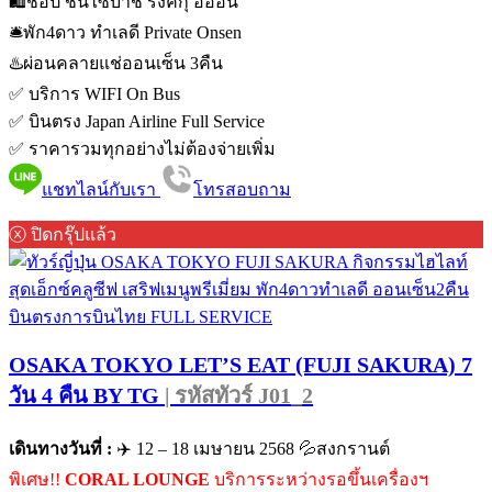
🛍️ช้อป ชินไซบาชิ ริงค์กุ อิออน
🛎️พัก4ดาว ทำเลดี Private Onsen
♨️ผ่อนคลายแช่ออนเซ็น 3คืน
✅ บริการ WIFI On Bus
✅ บินตรง Japan Airline Full Service
✅ ราคารวมทุกอย่างไม่ต้องจ่ายเพิ่ม
แชทไลน์กับเรา
โทรสอบถาม
ⓧ ปิดกรุ๊ปแล้ว
OSAKA TOKYO LET’S EAT (FUJI SAKURA) 7
วัน 4 คืน BY TG
| รหัสทัวร์ J01_2
เดินทางวันที่ :
✈️ 12 – 18 เมษายน 2568 💦สงกรานต์
พิเศษ!!
CORAL LOUNGE
บริการระหว่างรอขึ้นเครื่องฯ