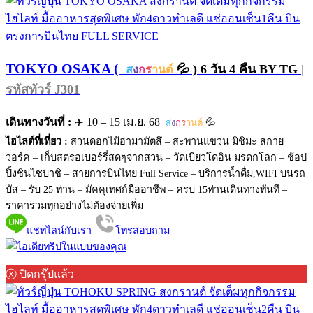
TOKYO OSAKA (
💦 ) 6 วัน 4 คืน BY TG
|
ส
ง
ก
ร
านต์
รหัสทัวร์ J301
เดินทางวันที่ :
✈️ 10 – 15 เม.ย. 68
💦
ส
ง
ก
ร
านต์
ไฮไลต์ที่เที่ยว :
สวนดอกไม้ฮามามัตสึ – สะพานแขวน มิชิมะ สกาย
วอร์ค – เก็บสตรอเบอร์รี่สดๆจากสวน – วัดเบียวโดอิน มรดกโลก – ช้อป
ปิ้งชินไซบาชิ – สายการบินไทย Full Service – บริการน้ำดื่ม,WIFI บนรถ
บัส – รับ 25 ท่าน – มัคคุเทศก์มืออาชีพ – ครบ 15ท่านเดินทางทันที –
ราคารวมทุกอย่างไม่ต้องจ่ายเพิ่ม
แชทไลน์กับเรา
โทรสอบถาม
ⓧ ปิดกรุ๊ปแล้ว