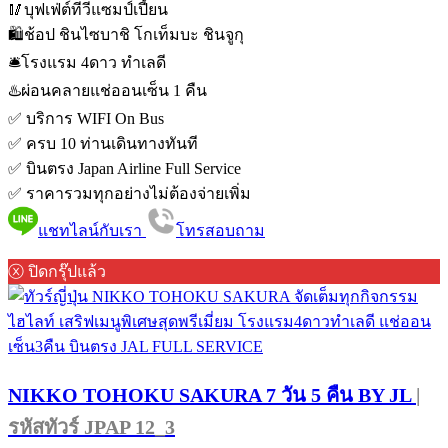
🥢บุฟเฟ่ต์ทีวีแซมป์เปี้ยน
🛍️ช้อป ชินไซบาชิ โกเท็มบะ ชินจูกุ
🛎️โรงแรม 4ดาว ทำเลดี
♨️ผ่อนคลายแช่ออนเซ็น 1 คืน
✅ บริการ WIFI On Bus
✅ ครบ 10 ท่านเดินทางทันที
✅ บินตรง Japan Airline Full Service
✅ ราคารวมทุกอย่างไม่ต้องจ่ายเพิ่ม
แชทไลน์กับเรา
โทรสอบถาม
ⓧ ปิดกรุ๊ปแล้ว
NIKKO TOHOKU SAKURA 7 วัน 5 คืน BY JL
|
รหัสทัวร์ JPAP 12_3