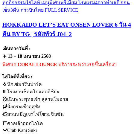
HOKKAIDO LET’S EAT ONSEN LOVER 6 วัน 4
คืน BY TG | รหัสทัวร์ J04_2
เดินทางวันที่ :
✈️ 13 – 18 เมษายน 2568
พิเศษ!!
CORAL LOUNGE
บริการระหว่างรอขึ้นเครื่องฯ
ไฮไลต์ที่เที่ยว :
🐧นิกเซ่มารีนปาร์ค
🍫โรงงานช็อคโกแลตอิชิยะ
🗿เนินพระพุทธเจ้า สุสานโมอาย
🚠นั่งกระเช้าอุสุซัง
🧸สวนหมีภูเขาไฟโซวะชินซัน
⛩️ศาลเจ้าฮอกไกโด
🦀Crab Kani Suki