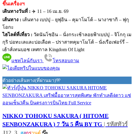
ขึ้นเครื่องฯ
เดินทางวันที่ :
✈️ 11 – 16 เม.ย. 69
เส้นทาง :
เส้นทาง เบปปุ – ยุฟุอิน – คุมาโมโต้ – นางาซากิ – ฟุกุ
โอกะ
ไฮไลต์ที่เที่ยว :
วัดนันโซอิน – นั่งกระเช้าลอยฟ้าเบปปุ – จิโกกุ เม
กุริ บ่อทะเลและบ่อเลือด – ปราสาทคุมาโมโต้ – นั่งเรือเฟอร์รี่ –
เฮ้าส์เทนบอช เทศกาล Kingdom Of Light
แชทไลน์กับเรา
โทรสอบถาม
ตัวอย่างเส้นทาง(ที่ผ่านมา)🎌
NIKKO TOHOKU SAKURA ( HITOME
SENBONZAKURA ) 7 วัน 5 คืน BY TG
| รหัสทัวร์
J12_3
💦
ส
ง
ก
ร
านต์