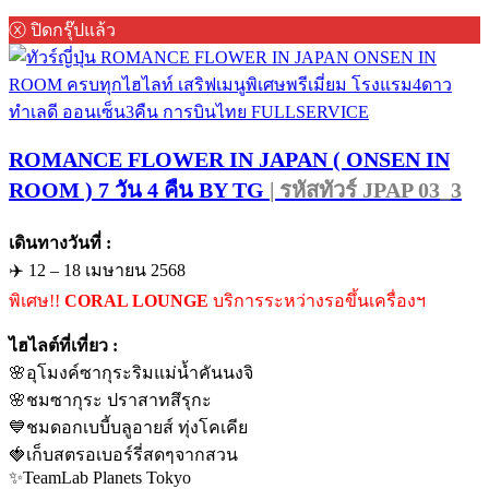
ⓧ ปิดกรุ๊ปแล้ว
ROMANCE FLOWER IN JAPAN ( ONSEN IN
ROOM ) 7 วัน 4 คืน BY TG
| รหัสทัวร์ JPAP 03_3
เดินทางวันที่ :
✈️ 12 – 18 เมษายน 2568
พิเศษ!!
CORAL LOUNGE
บริการระหว่างรอขึ้นเครื่องฯ
ไฮไลต์ที่เที่ยว :
🌸อุโมงค์ซากุระริมแม่น้ำคันนงจิ
🌸ชมซากุระ ปราสาทสึรุกะ
💙ชมดอกเบบี้บลูอายส์ ทุ่งโคเคีย
🍓เก็บสตรอเบอร์รี่สดๆจากสวน
✨TeamLab Planets Tokyo