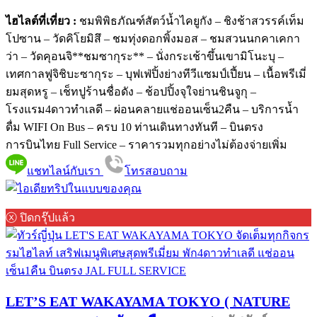
ไฮไลต์ที่เที่ยว :
ชมพิพิธภัณฑ์สัตว์น้ำไคยูกัง – ชิงช้าสวรรค์เท็ม
โปซาน – วัดคิโยมิสึ – ชมทุ่งดอกพิ้งมอส – ชมสวนนกคาเคกา
ว่า – วัดคุอนจิ**ชมซากุระ** – นั่งกระเช้าขึ้นเขามิโนะบุ –
เทศกาลฟูจิชิบะซากุระ – บุฟเฟ่ปิ้งย่างทีวีแซมป์เปี้ยน – เนื้อพรีเมี่
ยมสุดหรู – เช็ทปูร้านชื่อดัง – ช้อปปิ้งจุใจย่านชินจูกุ –
โรงแรม4ดาวทำเลดี – ผ่อนคลายแช่ออนเซ็น2คืน – บริการน้ำ
ดื่ม WIFI On Bus – ครบ 10 ท่านเดินทางทันที – บินตรง
การบินไทย Full Service – ราคารวมทุกอย่างไม่ต้องจ่ายเพิ่ม
แชทไลน์กับเรา
โทรสอบถาม
ⓧ ปิดกรุ๊ปแล้ว
LET’S EAT WAKAYAMA TOKYO ( NATURE