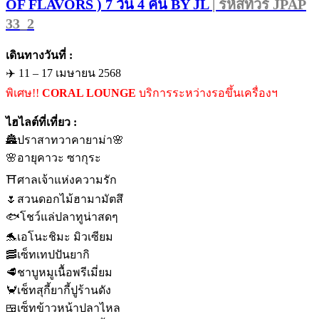
OF FLAVORS ) 7 วัน 4 คืน BY JL
| รหัสทัวร์ JPAP
33_2
เดินทางวันที่ :
✈️ 11 – 17 เมษายน 2568
พิเศษ!!
CORAL LOUNGE
บริการระหว่างรอขึ้นเครื่องฯ
ไฮไลต์ที่เที่ยว :
🏯ปราสาทวาคายาม่า🌸
🌸อายุคาวะ ซากุระ
⛩️ศาลเจ้าแห่งความรัก
🌷สวนดอกไม้ฮามามัตสึ
🐟โชว์แล่ปลาทูน่าสดๆ
🐬เอโนะชิมะ มิวเซียม
🥓เซ็ทเทปปันยากิ
🥩ชาบูหมูเนื้อพรีเมี่ยม
🦀เช็ทสุกี้ยากี้ปูร้านดัง
🍱เซ็ทข้าวหน้าปลาไหล