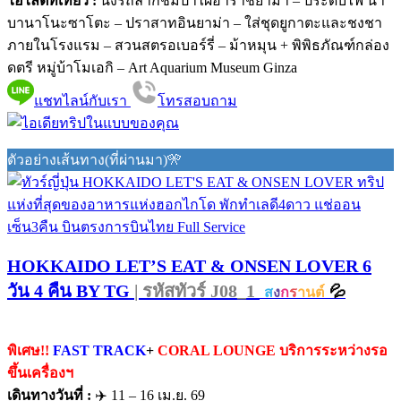
ไฮไลต์ที่เที่ยว :
นั่งรถลากชมป่าไผ่อาราชิยาม่า – ประดับไฟ นา
บานาโนะซาโตะ – ปราสาทอินยาม่า – ใส่ชุดยูกาตะและชงชา
ภายในโรงแรม – สวนสตรอเบอร์รี่ – ม้าหมุน + พิพิธภัณฑ์กล่อง
ดตรี หมู่บ้าโมเอกิ – Art Aquarium Museum Ginza
แชทไลน์กับเรา
โทรสอบถาม
ตัวอย่างเส้นทาง(ที่ผ่านมา)🎌
HOKKAIDO LET’S EAT & ONSEN LOVER 6
วัน 4 คืน BY TG
| รหัสทัวร์ J08_1
💦
ส
ง
ก
ร
านต์
พิเศษ!!
FAST TRACK
+
CORAL LOUNGE บริการระหว่างรอ
ขึ้นเครื่องฯ
เดินทางวันที่ :
✈️ 11 – 16 เม.ย. 69