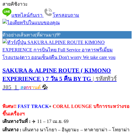
สายคิชิงาวะ
แชทไลน์กับเรา
โทรสอบถาม
ตัวอย่างเส้นทาง(ที่ผ่านมา)🎌
SAKURA & ALPINE ROUTE ( KIMONO
EXPERIENCE ) 7 วัน 5 คืน BY TG
| รหัสทัวร์
J05_1
💦
ส
ง
ก
ร
านต์
พิเศษ!!
FAST TRACK
+
CORAL LOUNGE บริการระหว่างรอ
ขึ้นเครื่องฯ
เดินทางวันที่ :
✈️ 11 – 17 เม.ย. 69
เส้นทาง :
เส้นทาง นาโกยา – อินุยามะ – ทาคายาม่า – โทยาม่า