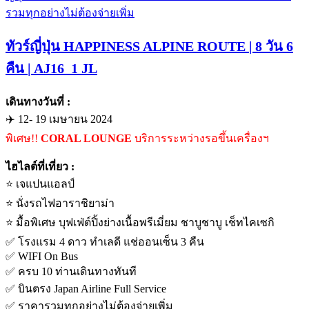
ทัวร์ญี่ปุ่น HAPPINESS ALPINE ROUTE | 8 วัน 6
คืน | AJ16_1 JL
เดินทางวันที่ :
✈️ 12- 19 เมษายน 2024
พิเศษ!!
CORAL LOUNGE
บริการระหว่างรอขึ้นเครื่องฯ
ไฮไลต์ที่เที่ยว :
⭐️ เจแปนแอลป์
⭐️ นั่งรถไฟอาราชิยาม่า
⭐️ มื้อพิเศษ บุฟเฟ่ต์ปิ้งย่างเนื้อพรีเมี่ยม ชาบูชาบู เช็ทไคเซกิ
✅ โรงแรม 4 ดาว ทำเลดี แช่ออนเซ็น 3 คืน
✅ WIFI On Bus
✅ ครบ 10 ท่านเดินทางทันที
✅ บินตรง Japan Airline Full Service
✅ ราคารวมทุกอย่างไม่ต้องจ่ายเพิ่ม