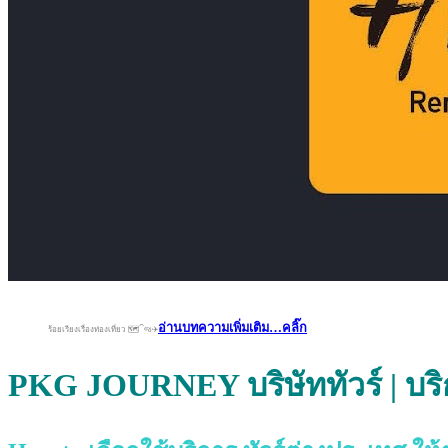
อ่านบทความเพิ่มเติม…คลิ๊ก
ร้อยเรียงเรื่องท่องเที่ยว 🗺️⁀જ✈︎
PKG
JOURNEY
บริษัททัวร์ | บ