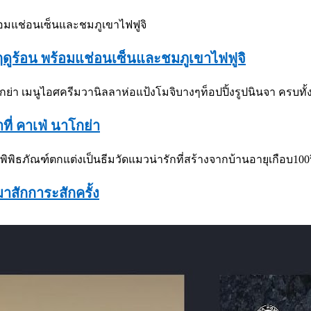
ฤดูร้อน พร้อมแช่อนเซ็นและชมภูเขาไฟฟูจิ
ี่ คาเฟ่ นาโกย่า
าสักการะสักครั้ง