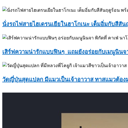
นั่งรถไฟสายไฮเดรนเยียในฮาโกเนะ เต็มอิ่มกับสีสัน
เสิร์ฟความน่ารักแบบฟินๆ แถมยังอร่อยกับเมนูนินจาท
วัดญี่ปุ่นสุดแปลก มีแมวเป็นเจ้าอาวาส ทาสแมวต้องม