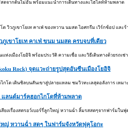
ิวภูเขาโยเท คาเฟ่ ขนม นมสด ครบจบที่เดียว
koku Rock) จุดแวะถ่ายรูปสุดอันซีนเมืองโยอิจิ
ล แลนด์มาร์คฮอกไกโดที่ห้ามพลาด
ลูกใหญ่ หวานฉ่ำ สดๆ ในฟาร์มจังหวัดฟุคุโอกะ