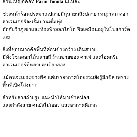
ส่วนใหญ่ก็คือที่
Farm Tomita
นี่แหละ
ช่วงหน้าร้อนประมาณปลายมิถุนายนถึงปลายกรกฎาคม ดอก
ลาเวนเดอร์จะเริ่มบานเต็มทุ่ง
ตัดกับวิวภูเขาและท้องฟ้าฮอกไกโด ฟีลเหมือนอยู่ในโปสการ์ด
เลย
สิ่งที่ชอบมากคือพื้นที่ค่อนข้างกว้าง เดินสบาย
มีทั้งโซนดอกไม้หลายสี ร้านขายของ คาเฟ่ และไอศกรีม
ลาเวนเดอร์ที่หลายคนต้องลอง
แม้คนจะเยอะช่วงพีค แต่บรรยากาศโดยรวมยังรู้สึกชิล เพราะ
พื้นที่เปิดโล่งมาก
สำหรับสายถ่ายรูป แนะนำให้มาเช้าหน่อย
แสงกำลังสวย คนยังไม่เยอะ และอากาศดีมาก