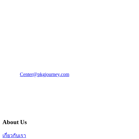
PKG JOURNEY
โทร : 02 676 3303 / 02 003 4883
แฟ็กซ์ : 02 003 4880
E-Mail :
Center@pkgjourney.com
บริษัท พีเคจี เจอร์นีย์ไลน์ จำกัด
32/249 แจ้งวัฒนะ ปากเกร็ด นนทบุรี 11120
About Us
เกี่ยวกับเรา