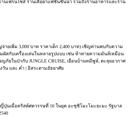
 ร้านเฟรนไชส์ ร้านเสื้อผ้าแฟชั่นชั้นนำ รวมถึงร้านอาหารและร้าน
ใหญ่จ่ายเพิ่ม 3,000 บาท ราคาเด็ก 2,400 บาท) เชิญท่านพบกับความ
ผัสกับเครื่องเล่นในหลายรูปแบบ เช่น ท้าทายความมันส์เหมือน
ภัยในป่ากับ JUNGLE CRUISE, เยือนบ้านหมีพูห์, ตะลุยอวกาศ
น และ ค่ำ | อิสระตามอัธยาศัย
ี่ปุ่นเมื่อคริสต์ศตวรรษที่ 16 ในยุค อะซุชิโมะโมะยะมะ รัฐบาล
2540