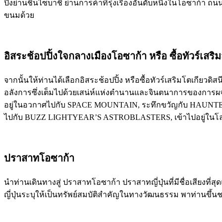
ปิ้งย่านชินไซบาชิ ย่านการค้าที่รุ่งเรืองอันดับหนึ่งในโอซาก้า 
ขนมด้วย
อิสระช้อปปิ้งใจกลางเมืองโอซาก้า หรือ ซื้อทัวร์เสริ
จากนั้นให้ท่านได้เลือกอิสระช้อปปิ้ง หรือซื้อทัวร์เสริมโตเกียวด
อลังการซึ่งเต็มไปด้วยเสน่ห์แห่งตำนานและจินตนาการของการผจ
อยู่ในอวกาศไปกับ SPACE MOUNTAIN, ระทึกขวัญกับ HAUNTED M
ไปกับ BUZZ LIGHTYEAR’S ASTROBLASTERS, เข้าไปอยู่ในโลกแห
ปราสาทโอซาก้า
นำท่านเดินทางสู่ ปราสาทโอซาก้า ปราสาทญี่ปุ่นที่มีชื่อเสียงที
ญี่ปุ่นระบุให้เป็นทรัพย์สมบัติสำคัญในทางวัฒนธรรม พาท่านขึ้