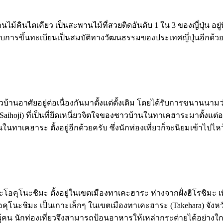
ไม้คินไตเคียว เป็นสะพานไม้ที่สวยติดอันดับ 1 ใน 3 ของญี่ปุ่น อยู่ท
รับการขึ้นทะเบียนเป็นสมบัติทางวัฒนธรรมของประเทศญี่ปุ่นอีกด้ว
บ้านอาศัยอยู่ต่อเนื่องกันมาตั้งแต่ดั้งเดิม โดยได้รับการขนานนามว่าเ
ิ (Saihoji) ที่เป็นที่ยึดเหนี่ยวจิตใจของชาวบ้านในทาเคฮาระมาตั้งแ
ู้คนในทาเคฮาระ ตั้งอยู่อีกด้วยครับ ซึ่งนักท่องเที่ยวก็จะนิยมเข้าไป
เกาะโอคุโนะชิมะ ตั้งอยู่ในเขตเมืองทาเคะฮาระ ห่างจากฝั่งฮิโรชิมะ
อคุโนะชิมะ เป็นเกาะเล็กๆ ในเขตเมืองทาเคะฮาระ (Takehara) จังหวัดฮ
ู้คน นักท่องเที่ยวจึงสามารถป้อนอาหารให้เหล่ากระต่ายได้อย่างใก