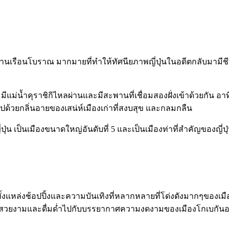
านเรือนโบราณ มากมายที่ทำให้ทัศนียภาพญี่ปุ่นในอดีตกลับมามีชีวิต
ิคัง มีแม่น้ำคุราชิกิไหลผ่านและมีสะพานที่เชื่อมสองฝั่งเข้าด้วย
วลไปด้วยกลิ่นอายของเสน่ห์เมืองเก่าที่สงบสุข และกลมกลืน
ุ่น เป็นเมืองขนาดใหญ่อันดับที่ 5 และเป็นเมืองท่าที่สำคัญของญี่ปุ
วมทั้งแหล่งช้อปปิ้งและความบันเทิงที่หลากหลายที่โด่งดังมากๆของเมือ
สวยงามและดื่มด่ำไปกับบรรยากาศความงดงามของเมืองโกเบกันอย่