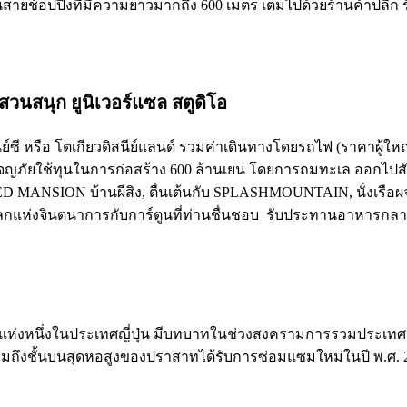
ถนนสายช้อปปิ้งที่มีความยาวมากถึง 600 เมตร เต็มไปด้วยร้านค้าปลีก
มสวนสนุก ยูนิเวอร์แซล สตูดิโอ
ิสนีย์ซี หรือ โตเกียวดิสนีย์แลนด์ รวมค่าเดินทางโดยรถไฟ (ราคาผู้
ญภัยใช้ทุนในการก่อสร้าง 600 ล้านเยน โดยการถมทะเล ออกไปสัม
ANSION บ้านผีสิง, ตื่นเต้นกับ SPLASHMOUNTAIN, นั่งเรือผจญ
่งจินตนาการกับการ์ตูนที่ท่านชื่นชอบ รับประทานอาหารกลางวั
่สุดแห่งหนึ่งในประเทศญี่ปุ่น มีบทบาทในช่วงสงครามการรวมประเทศญ
นชมถึงชั้นบนสุดหอสูงของปราสาทได้รับการซ่อมแซมใหม่ในปี พ.ศ. 