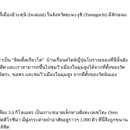
ี่เมืองอิวะคุนิ (Iwakuni) ในจังหวัดยะมะงุชิ (Yamaguchi) มีลักษณะ
ย
ป็น “ลิตเติ้ลเกียวโต” บ้านเรือนสไตล์ญี่ปุ่นโบราณของที่นี่นั้นยัง
ต่อดีต และเราสามารถขึ้นไปชมวิวเมืองในมุมสูงได้จากที่ตั้งของวัด
ไหว้พระ, ขอพร และชมวิวเมืองในมุมสูง จากที่ตั้งของวัดนั่นเอง
 เพียง 3.4 กิโลเมตร เป็นเกาะขนาดเล็กทางฝั่งทะเลเซโตะ (Seto
ิโรชิม่า มีฝูงกระต่ายป่าอาศัยอยู่ราวๆ 1,000 ตัว ที่นี่จึงถูกขนาน
ล้ชิด