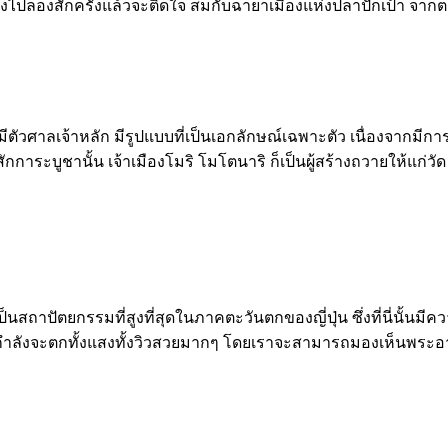
่ต้องไปลองสักครั้งแล้วจะติดใจ สมกับฉายาเมืองแห่งปลาปักเป้า จ
มีตัวศาลเจ้าหลัก มีรูปแบบที่เป็นเอกลักษณ์เฉพาะตัว เนื่องจากมีกา
ักการะบูชานั้น เจ้าเมืองโมริ โมโตนาริ ก็เป็นผู้สร้างถวายให้แก่วั
เป็นสถาปัตยกรรมที่สูงที่สุดในภาคตะวันตกของญี่ปุ่น ซึ่งที่นี่นั้น
กำลังจะตกทั้งแสงทั้งวิวสวยมากๆ โดยเราจะสามารถมองเห็นพระอาทิ