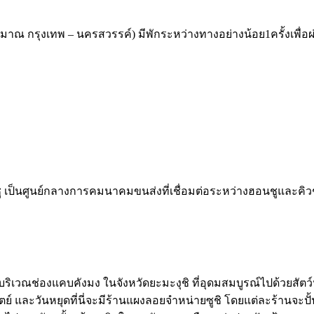
ะมาณ กรุงเทพ – นครสวรรค์) มีพักระหว่างทางอย่างน้อย1ครั้งเพื่
นชู เป็นศูนย์กลางการคมนาคมขนส่งที่เชื่อมต่อระหว่างฮอนชูและคิว
เวณช่องแคบคังมง ในจังหวัดยะมะงุชิ ที่อุดมสมบูรณ์ไปด้วยสัตว์น้ำ
ทิตย์ และวันหยุดที่นี่จะมีร้านแผงลอยจำหน่ายซูชิ โดยแต่ละร้านจะปั