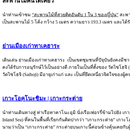
สะพานไม้คินไตเคียว
นำท่านเข้าชม
“สะพานไม้ที่สวยติดอันดับ 1 ใน 3 ของญี่ปุ่น”
สะพาน
เป็นสะพานไม้ 5 โค้ง กว้าง 5 เมตร ความยาว 193.3 เมตร และได้
ย่านเมืองเก่าทาเคฮาระ
เดินเล่น ย่านเมืองเก่าทาเคฮาระ เป็นเขตชุมชนที่ปัจุบันยังคงมีชาว
คงได้รับการอนุรักษ์ไว้เป็นอย่างดี ภายในเป็นที่ตั้งของ วัดไซโฮจ
วัดไซโฮจิ (Saihoji) มีอายุเก่าแก่ และ เป็นที่ยึดเหนี่ยวจิตใจของผ
เกาะโอคุโนะชิมะ | เกาะกระต่าย
นำท่านเดินทางสู่ ท่าเรือทาคาโนะอุมิ นั่งเรือเฟอรรี่ข้ามไปยัง 
Inland Sea) ที่คนในพื้นที่เรียกกันติดปากว่า “เกาะกระต่าย” เกาะโ
นามว่าเป็น “เกาะกระต่าย” กระต่ายบนเกาะนี้ค่อนข้างคุ้นเคยกับผ