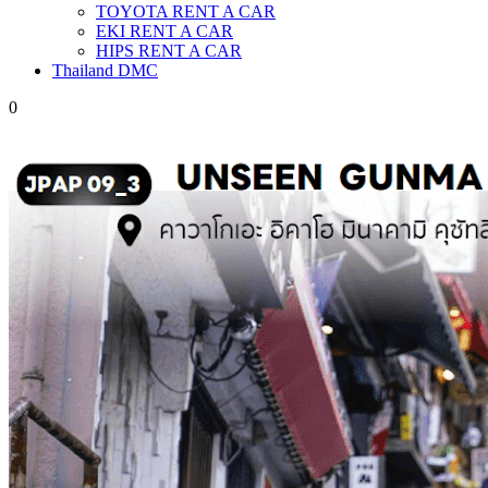
TOYOTA RENT A CAR
EKI RENT A CAR
HIPS RENT A CAR
Thailand DMC
0