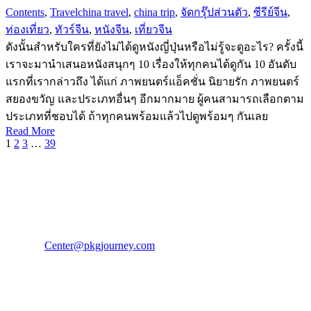
Contents
,
Travel
china travel
,
china trip
,
จัดกรุ๊ปส่วนตัว
,
ซีรีย์จีน
,
ท่องเที่ยว
,
ทัวร์จีน
,
หนังจีน
,
เที่ยวจีน
ดังนั้นสำหรับใครที่ยังไม่ได้ดูหนังญี่ปุ่นหรือไม่รู้จะดูอะไร? ครั้งนี้
เราจะมานำเสนอหนังสนุกๆ 10 เรื่องให้ทุกคนได้ดูกัน 10 อันดับ
แรกที่เรากล่าวถึง ได้แก่ ภาพยนตร์แอ็คชั่น นิยายรัก ภาพยนตร์
สยองขวัญ และประเภทอื่นๆ อีกมากมาย ผู้คนสามารถเลือกตาม
ประเภทที่ชอบได้ ถ้าทุกคนพร้อมแล้วไปดูพร้อมๆ กันเลย
Read More
1
2
3
…
39
PKG JOURNEY
โทร : 02 676 3303 / 02 003 4883
แฟ็กซ์ : 02 003 4880
E-Mail :
Center@pkgjourney.com
บริษัท พีเคจี เจอร์นีย์ไลน์ จำกัด
32/249 แจ้งวัฒนะ ปากเกร็ด นนทบุรี 11120