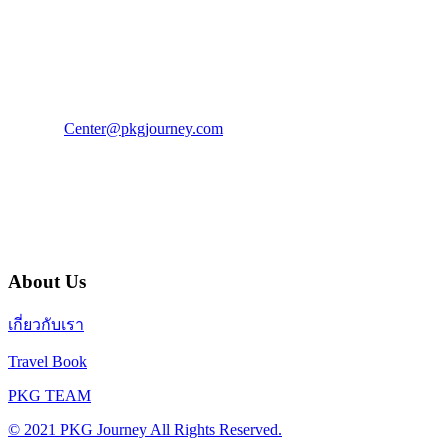
PKG JOURNEY
โทร : 02 676 3303 / 02 003 4883
แฟ็กซ์ : 02 003 4880
E-Mail :
Center@pkgjourney.com
บริษัท พีเคจี เจอร์นีย์ไลน์ จำกัด
32/249 แจ้งวัฒนะ ปากเกร็ด นนทบุรี 11120
About Us
เกี่ยวกับเรา
Travel Book
PKG TEAM
© 2021 PKG Journey All Rights Reserved.