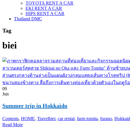
TOYOTA RENT A CAR
EKI RENT A CAR
HIPS RENT A CAR
Thailand DMC
Tag
biei
09
Jun
Summer trip in Hokkaido
Contents
,
HOME
,
Travel
biei
,
car rental
,
farm tomita
,
furano
,
Hokkaid
Read More