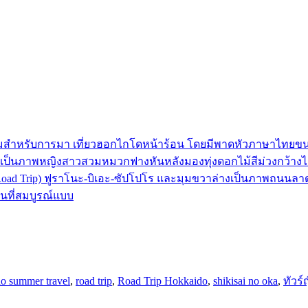
o summer travel
,
road trip
,
Road Trip Hokkaido
,
shikisai no oka
,
ทัวร์ญ