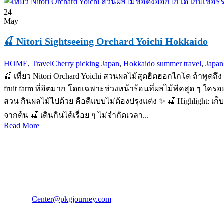
24
May
🍒 Nitori Sightseeing Orchard Yoichi Hokkaido
HOME
,
Travel
Cherry picking Japan
,
Hokkaido summer travel
,
Japan
🍒 เที่ยว Nitori Orchard Yoichi สวนผลไม้สุดฮิตฮอกไกโด ถ้าพูดถึง
fruit farm ที่ฮิตมาก โดยเฉพาะช่วงหน้าร้อนที่ผลไม้พีคสุด ๆ ใครอย
สวน กินผลไม้ไปด้วย คือดีแบบไม่ต้องปรุงแต่ง ✨ 🍒 Highlight: เก็บ
จากต้น 🍒 เดินกินได้เรื่อย ๆ ไม่จำกัดเวลา...
Read More
PKG JOURNEY
โทร : 02 676 3303 / 02 003 4883
แฟ็กซ์ : 02 003 4880
E-Mail :
Center@pkgjourney.com
บริษัท พีเคจี เจอร์นีย์ไลน์ จำกัด