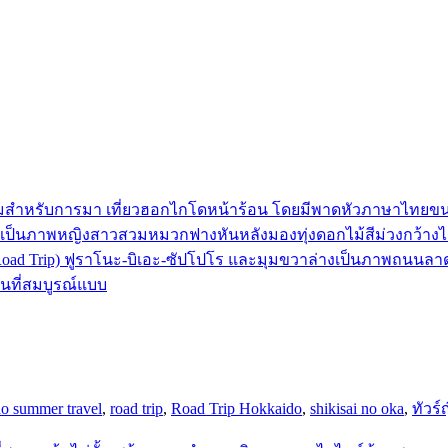
o summer travel
,
road trip
,
Road Trip Hokkaido
,
shikisai no oka
,
ทัวร์ญ