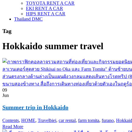
TOYOTA RENT A CAR
EKI RENT A CAR
HIPS RENT A CAR
Thailand DMC
Tag
Hokkaido summer travel
09
Jun
Summer trip in Hokkaido
Contents
,
HOME
,
Travel
biei
,
car rental
,
farm tomita
,
furano
,
Hokkaid
Read More