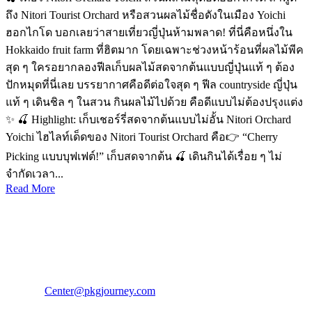
ถึง Nitori Tourist Orchard หรือสวนผลไม้ชื่อดังในเมือง Yoichi
ฮอกไกโด บอกเลยว่าสายเที่ยวญี่ปุ่นห้ามพลาด! ที่นี่คือหนึ่งใน
Hokkaido fruit farm ที่ฮิตมาก โดยเฉพาะช่วงหน้าร้อนที่ผลไม้พีค
สุด ๆ ใครอยากลองฟีลเก็บผลไม้สดจากต้นแบบญี่ปุ่นแท้ ๆ ต้อง
ปักหมุดที่นี่เลย บรรยากาศคือดีต่อใจสุด ๆ ฟีล countryside ญี่ปุ่น
แท้ ๆ เดินชิล ๆ ในสวน กินผลไม้ไปด้วย คือดีแบบไม่ต้องปรุงแต่ง
✨ 🍒 Highlight: เก็บเชอร์รี่สดจากต้นแบบไม่อั้น Nitori Orchard
Yoichi ไฮไลท์เด็ดของ Nitori Tourist Orchard คือ👉 “Cherry
Picking แบบบุฟเฟต์!” เก็บสดจากต้น 🍒 เดินกินได้เรื่อย ๆ ไม่
จำกัดเวลา...
Read More
PKG JOURNEY
โทร : 02 676 3303 / 02 003 4883
แฟ็กซ์ : 02 003 4880
E-Mail :
Center@pkgjourney.com