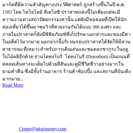
มาร์คที่มีความสำคัญทางประวัติศาสตร์ ถูกสร้างขึ้นในปี ค.ศ.
1583 โดย โทโยโตมิ ฮิเดโยชิ ปราสาทแห่งนี้ไม่เพียงแต่จะมี
ความงามทางสถาปัตยกรรมเท่านั้น แต่ยังมีหอคอยที่เปิดให้นัก
ท่องเที่ยวได้ขึ้นมาชมวิวที่สวยงามกันได้แบบ 360 องศา และ
ภายในปราสาทก็ยังมีพิพิธภัณฑ์ที่เก็บรักษาเอกสารและของมีค่า
ในอดีตไว้มากมาย นอกจากนี้บริเวณรอบปราสาทได้จัดให้มีสวน
สาธารณะที่เหมาะสำหรับการเดินเล่นและชมดอกซากุระในฤดู
ใบไม้ผลิอีกด้วย ย่านโดทงโบริ โดทงโบริ (Dotonbori) เป็นถนนที่
ตลอดเส้นทางจะเต็มไปด้วยสีสันและดูมีชีวิตชีวาอย่างมากใน
ยามค่ำคืน ซึ่งมีทั้งร้านอาหาร ร้านค้าช้อปปิ้ง และสถานที่บันเทิง
มากมาย...
Read More
PKG JOURNEY
โทร : 02 676 3303 / 02 003 4883
แฟ็กซ์ : 02 003 4880
E-Mail :
Center@pkgjourney.com