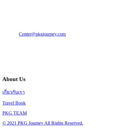
PKG JOURNEY
โทร : 02 676 3303 / 02 003 4883
แฟ็กซ์ : 02 003 4880
E-Mail :
Center@pkgjourney.com
บริษัท พีเคจี เจอร์นีย์ไลน์ จำกัด
32/249 แจ้งวัฒนะ ปากเกร็ด นนทบุรี 11120
About Us
เกี่ยวกับเรา
Travel Book
PKG TEAM
© 2021 PKG Journey All Rights Reserved.