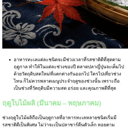
อาหารทะเลแต่ละชนิดจะมีช่วงเวลาที่รสชาติดีที่สุดตาม
ฤดูกาล ทำให้ในแต่ละช่วงของปี ตลาดปลาญี่ปุ่นจะเต็มไป
ด้วยวัตถุดิบสดใหม่ที่แตกต่างกันออกไป ใครไปเที่ยวช่วง
ไหน ก็ไม่ควรพลาดเมนูประจำฤดูของช่วงนั้น เพราะถือ
เป็นช่วงที่วัตถุดิบมีความสด อร่อย และคุณภาพดีที่สุด
ฤดูใบไม้ผลิ (มีนาคม – พฤษภาคม)
ช่วงฤดูใบไม้ผลิถือเป็นฤดูกาลที่อาหารทะเลหลายชนิดเริ่มมี
รสชาติดีเป็นพิเศษ ไม่ว่าจะเป็นปลาซาร์ดีนตัวเล็ก หอยตาม