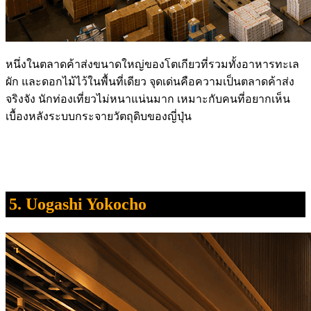
หนึ่งในตลาดค้าส่งขนาดใหญ่ของโตเกียวที่รวมทั้งอาหารทะเล
ผัก และดอกไม้ไว้ในพื้นที่เดียว จุดเด่นคือความเป็นตลาดค้าส่ง
จริงจัง นักท่องเที่ยวไม่หนาแน่นมาก เหมาะกับคนที่อยากเห็น
เบื้องหลังระบบกระจายวัตถุดิบของญี่ปุ่น
5. Uogashi Yokocho