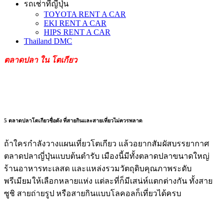
รถเช่าที่ญี่ปุ่น
TOYOTA RENT A CAR
EKI RENT A CAR
HIPS RENT A CAR
Thailand DMC
ตลาดปลา ใน โตเกียว
5 ตลาดปลาโตเกียวชื่อดัง ที่สายกินและสายเที่ยวไม่ควรพลาด
ถ้าใครกำลังวางแผนเที่ยวโตเกียว แล้วอยากสัมผัสบรรยากาศ
ตลาดปลาญี่ปุ่นแบบต้นตำรับ เมืองนี้มีทั้งตลาดปลาขนาดใหญ่
ร้านอาหารทะเลสด และแหล่งรวมวัตถุดิบคุณภาพระดับ
พรีเมียมให้เลือกหลายแห่ง แต่ละที่ก็มีเสน่ห์แตกต่างกัน ทั้งสาย
ซูชิ สายถ่ายรูป หรือสายกินแบบโลคอลก็เที่ยวได้ครบ