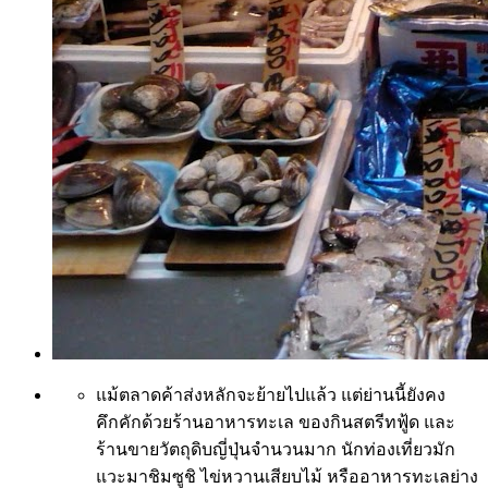
แม้ตลาดค้าส่งหลักจะย้ายไปแล้ว แต่ย่านนี้ยังคง
คึกคักด้วยร้านอาหารทะเล ของกินสตรีทฟู้ด และ
ร้านขายวัตถุดิบญี่ปุ่นจำนวนมาก นักท่องเที่ยวมัก
แวะมาชิมซูชิ ไข่หวานเสียบไม้ หรืออาหารทะเลย่าง