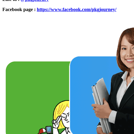
Facebook page :
https://www.facebook.com/pkgjourney/