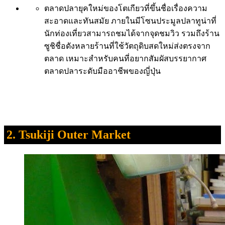
ตลาดปลายุคใหม่ของโตเกียวที่ขึ้นชื่อเรื่องความ
สะอาดและทันสมัย ภายในมีโซนประมูลปลาทูน่าที่
นักท่องเที่ยวสามารถชมได้จากจุดชมวิว รวมถึงร้าน
ซูชิชื่อดังหลายร้านที่ใช้วัตถุดิบสดใหม่ส่งตรงจาก
ตลาด เหมาะสำหรับคนที่อยากสัมผัสบรรยากาศ
ตลาดปลาระดับมืออาชีพของญี่ปุ่น
2. Tsukiji Outer Market