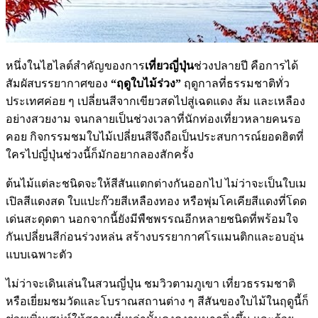
หนึ่งในไฮไลต์สำคัญของการ
เที่ยวญี่ปุ่น
ช่วงปลายปี คือการได้
สัมผัสบรรยากาศของ
“ฤดูใบไม้ร่วง”
ฤดูกาลที่ธรรมชาติทั่ว
ประเทศค่อย ๆ เปลี่ยนสีจากเขียวสดไปสู่เฉดแดง ส้ม และเหลือง
อย่างสวยงาม จนกลายเป็นช่วงเวลาที่นักท่องเที่ยวหลายคนรอ
คอย กิจกรรมชมใบไม้เปลี่ยนสีจึงถือเป็นประสบการณ์ยอดฮิตที่
ใครไปญี่ปุ่นช่วงนี้ก็มักอยากลองสักครั้ง
ต้นไม้แต่ละชนิดจะให้สีสันแตกต่างกันออกไป ไม่ว่าจะเป็นใบเม
เปิลสีแดงสด ใบแปะก๊วยสีเหลืองทอง หรือพุ่มโคเคียสีแดงที่โดด
เด่นสะดุดตา นอกจากนี้ยังมีพืชพรรณอีกหลายชนิดที่พร้อมใจ
กันเปลี่ยนสีก่อนร่วงหล่น สร้างบรรยากาศโรแมนติกและอบอุ่น
แบบเฉพาะตัว
ไม่ว่าจะเดินเล่นในสวนญี่ปุ่น ชมวิวตามภูเขา เที่ยวธรรมชาติ
หรือเยี่ยมชมวัดและโบราณสถานต่าง ๆ สีสันของใบไม้ในฤดูนี้ก็