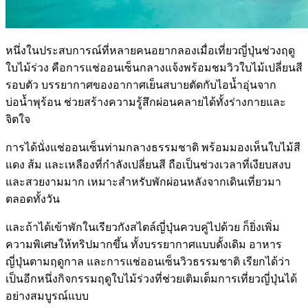
หนึ่งในประสบการณ์ที่หลายคนอยากลองเมื่อเที่ยวญี่ปุ่นช่วงฤดู
ใบไม้ร่วง คือการแช่ออนเซ็นกลางแจ้งพร้อมชมวิวใบไม้เปลี่ยนสี
รอบตัว บรรยากาศของอากาศเย็นสบายตัดกับไอน้ำอุ่นจาก
บ่อน้ำพุร้อน ช่วยสร้างความรู้สึกผ่อนคลายได้ทั้งร่างกายและ
จิตใจ
การได้นั่งแช่ออนเซ็นท่ามกลางธรรมชาติ พร้อมมองเห็นใบไม้สี
แดง ส้ม และเหลืองที่กำลังเปลี่ยนสี ถือเป็นช่วงเวลาที่เงียบสงบ
และสวยงามมาก เหมาะสำหรับพักผ่อนหลังจากเดินเที่ยวมา
ตลอดทั้งวัน
และถ้าได้เข้าพักในเรียวกังสไตล์ญี่ปุ่นควบคู่ไปด้วย ก็ยิ่งเพิ่ม
ความพิเศษให้ทริปมากขึ้น ทั้งบรรยากาศแบบดั้งเดิม อาหาร
ญี่ปุ่นตามฤดูกาล และการแช่ออนเซ็นวิวธรรมชาติ เรียกได้ว่า
เป็นอีกหนึ่งกิจกรรมฤดูใบไม้ร่วงที่ช่วยเติมเต็มการเที่ยวญี่ปุ่นได้
อย่างสมบูรณ์แบบ