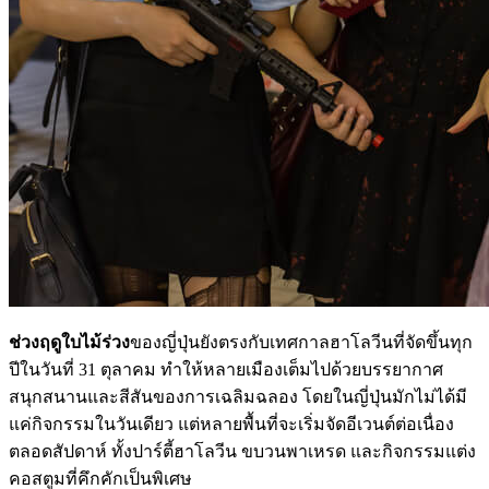
ช่วงฤดูใบไม้ร่วง
ของญี่ปุ่นยังตรงกับเทศกาลฮาโลวีนที่จัดขึ้นทุก
ปีในวันที่ 31 ตุลาคม ทำให้หลายเมืองเต็มไปด้วยบรรยากาศ
สนุกสนานและสีสันของการเฉลิมฉลอง โดยในญี่ปุ่นมักไม่ได้มี
แค่กิจกรรมในวันเดียว แต่หลายพื้นที่จะเริ่มจัดอีเวนต์ต่อเนื่อง
ตลอดสัปดาห์ ทั้งปาร์ตี้ฮาโลวีน ขบวนพาเหรด และกิจกรรมแต่ง
คอสตูมที่คึกคักเป็นพิเศษ