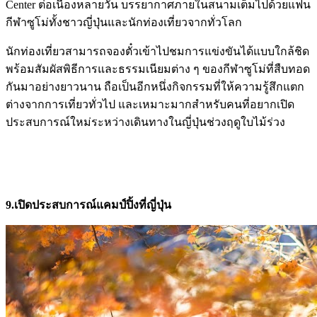
Center ต่อเนื่องหลายวัน บรรยากาศภายในสนามเต็มไปด้วยแฟน
กีฬาซูโม่ทั้งชาวญี่ปุ่นและนักท่องเที่ยวจากทั่วโลก
นักท่องเที่ยวสามารถจองตั๋วเข้าไปชมการแข่งขันได้แบบใกล้ชิด
พร้อมสัมผัสพิธีการและธรรมเนียมต่าง ๆ ของกีฬาซูโม่ที่สืบทอด
กันมาอย่างยาวนาน ถือเป็นอีกหนึ่งกิจกรรมที่ให้ความรู้สึกแตก
ต่างจากการเที่ยวทั่วไป และเหมาะมากสำหรับคนที่อยากเปิด
ประสบการณ์ใหม่ระหว่างเดินทางในญี่ปุ่นช่วงฤดูใบไม้ร่วง
9.เปิดประสบการณ์แคมป์ปิ้งที่ญี่ปุ่น