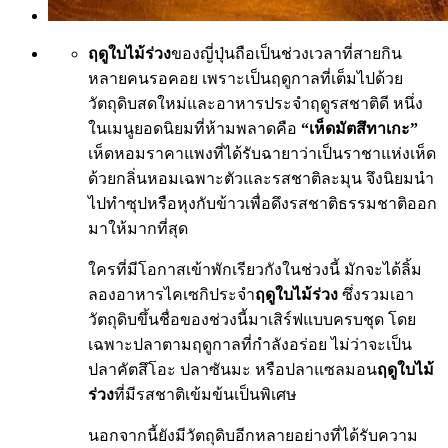
ฤดูใบไม้ร่วง
ของญี่ปุ่นถือเป็นช่วงเวลาที่สายกิน
หลายคนรอคอย เพราะเป็นฤดูกาลที่เต็มไปด้วย
วัตถุดิบสดใหม่และอาหารประจำฤดูรสชาติดี หนึ่ง
ในเมนูยอดนิยมที่ห้ามพลาดคือ
“เห็ดมัตสึทาเกะ”
เห็ดหอมราคาแพงที่ได้รับฉายาว่าเป็นราชาแห่งเห็ด
ด้วยกลิ่นหอมเฉพาะตัวและรสชาติละมุน จึงนิยมนำ
ไปทำซุปหรือหุงกับข้าวเพื่อดึงรสชาติธรรมชาติออก
มาให้มากที่สุด
ใครที่มีโอกาสเข้าพักเรียวกังในช่วงนี้ มักจะได้ลิ้ม
ลองอาหารไคเซกิประจำ
ฤดูใบไม้ร่วง
ซึ่งรวมเอา
วัตถุดิบขึ้นชื่อของช่วงนี้มาเสิร์ฟแบบครบชุด โดย
เฉพาะปลาตามฤดูกาลที่กำลังอร่อย ไม่ว่าจะเป็น
ปลาคัตสึโอะ ปลาซันมะ หรือปลาแซลมอน
ฤดูใบไม้
ร่วง
ที่มีรสชาติเข้มข้นเป็นพิเศษ
นอกจากนี้ยังมีวัตถุดิบอีกหลายอย่างที่ได้รับความ