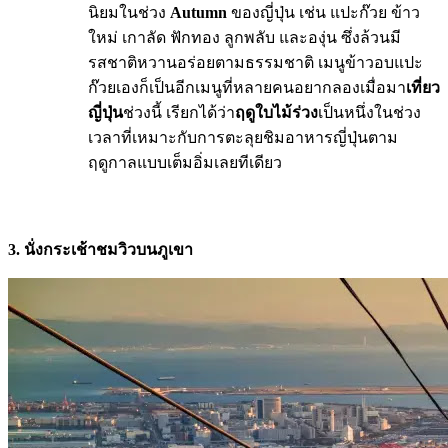
นิยมในช่วง
Autumn
ของญี่ปุ่น เช่น แปะก๊วย ข้าว
ใหม่ เกาลัด ฟักทอง ลูกพลับ และองุ่น ซึ่งล้วนมี
รสชาติหวานอร่อยตามธรรมชาติ เมนูข้าวอบแปะ
ก๊วยเองก็เป็นอีกเมนูที่หลายคนอยากลองเมื่อมา
เที่ยว
ญี่ปุ่น
ช่วงนี้ เรียกได้ว่า
ฤดูใบไม้ร่วง
เป็นหนึ่งในช่วง
เวลาที่เหมาะกับการตะลุยชิมอาหารญี่ปุ่นตาม
ฤดูกาลแบบเต็มอิ่มเลยทีเดียว
3. นั่งกระเช้าชมวิวบนภูเขา