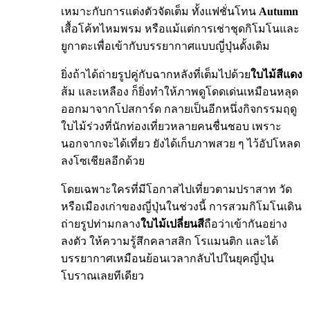
เหมาะกับการแต่งตัวจัดเต็ม ทั้งแฟชั่นโทน
Autumn
เสื้อโค้ทไหมพรม หรือแม้แต่การเช่าชุดกิโมโนและ
ยูกาตะเพื่อเข้ากับบรรยากาศแบบญี่ปุ่นดั้งเดิม
ยิ่งถ้าได้ถ่ายรูปคู่กับฉากหลังที่เต็มไปด้วย
ใบไม้สีแดง
ส้ม และเหลือง ก็ยิ่งทำให้ภาพดูโดดเด่นเหมือนหลุด
ออกมาจากโปสการ์ด กลายเป็นอีกหนึ่งกิจกรรมฤดู
ใบไม้ร่วงที่นักท่องเที่ยวหลายคนชื่นชอบ เพราะ
นอกจากจะได้เที่ยว ยังได้เก็บภาพสวย ๆ ไว้อัปโหลด
ลงโซเชียลอีกด้วย
โดยเฉพาะใครที่มีโอกาสไปเที่ยวตามปราสาท วัด
หรือเมืองเก่าของญี่ปุ่นในช่วงนี้ การสวมกิโมโนเดิน
ถ่ายรูปท่ามกลาง
ใบไม้เปลี่ยนสี
ถือว่าเข้ากันอย่าง
ลงตัว ให้ความรู้สึกคลาสสิก โรแมนติก และได้
บรรยากาศเหมือนย้อนเวลากลับไปในยุคญี่ปุ่น
โบราณเลยทีเดียว