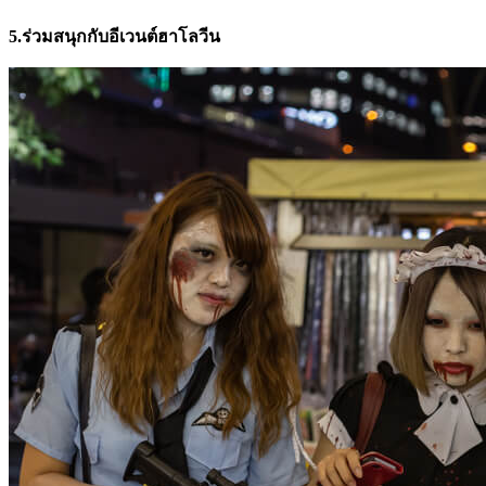
5.ร่วมสนุกกับอีเวนต์ฮาโลวีน