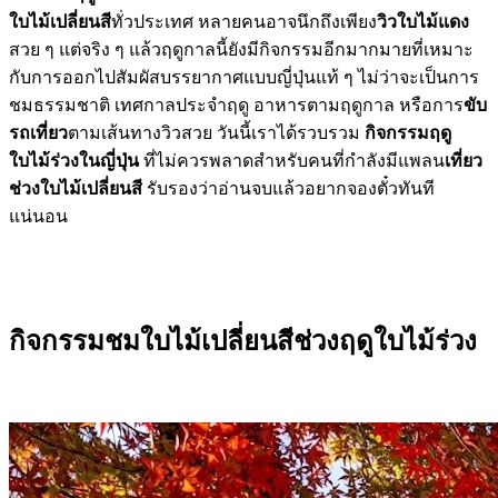
ใบไม้เปลี่ยนสี
ทั่วประเทศ หลายคนอาจนึกถึงเพียง
วิวใบไม้แดง
สวย ๆ แต่จริง ๆ แล้วฤดูกาลนี้ยังมีกิจกรรมอีกมากมายที่เหมาะ
กับการออกไปสัมผัสบรรยากาศแบบญี่ปุ่นแท้ ๆ ไม่ว่าจะเป็นการ
ชมธรรมชาติ เทศกาลประจำฤดู อาหารตามฤดูกาล หรือการ
ขับ
รถเที่ยว
ตามเส้นทางวิวสวย วันนี้เราได้รวบรวม
กิจกรรมฤดู
ใบไม้ร่วงในญี่ปุ่น
ที่ไม่ควรพลาดสำหรับคนที่กำลังมีแพลน
เที่ยว
ช่วงใบไม้เปลี่ยนสี
รับรองว่าอ่านจบแล้วอยากจองตั๋วทันที
แน่นอน
กิจกรรมชมใบไม้เปลี่ยนสีช่วงฤดูใบไม้ร่วง