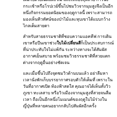
กระเช้าหรือโรปเวย์ขึ้นไปชมวิวจากมุมสูงจึงเป็นอีก
หนึ่งกิจกรรมยอดนิยมของฤดูกาลนี้ เพราะสามารถ
มองเห็นทิวทัศน์ของป่าไม้และหุบเขาได้แบบกว้าง
ไกลเต็มสายตา
สำหรับสายธรรมชาติที่ชอบความแอคทีฟ การเดิน
เขาหรือปีนเขาช่วง
ใบไม้เปลี่ยนสี
ก็เป็นประสบการณ์
ที่น่าประทับใจไม่แพ้กัน ระหว่างทางจะได้สัมผัส
อากาศเย็นสบาย พร้อมชมวิวธรรมชาติที่สวยแตก
ต่างจากฤดูอื่นอย่างชัดเจน
และเมื่อขึ้นไปถึงจุดชมวิวด้านบนแล้ว อย่าลืมหา
เวลานั่งพักเก็บบรรยากาศรอบตัวให้เต็มที่ เพราะใน
วันที่อากาศเปิด ท้องฟ้าสดใส คุณอาจได้เห็นทั้งวิว
ภูเขา ทะเลสาบ หรือวิวเมืองจากมุมสูงที่สวยจนลืม
เวลา ถือเป็นอีกหนึ่งโมเมนต์ของฤดูใบไม้ร่วงใน
ญี่ปุ่นที่หลายคนอยากกลับไปสัมผัสอีกครั้ง