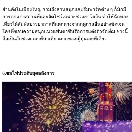
ย่านดังในเมืองใหญ่ รวมถึงสวนสนุกและธีมพาร์คต่าง ๆ ก็มักมี
การตกแต่งสถานที่และจัดโชว์เฉพาะช่วงฮาโลวีน ทำให้นักท่อง
เที่ยวได้สัมผัสบรรยากาศที่แตกต่างจากฤดูกาลอื่นอย่างชัดเจน
ใครที่ชอบความสนุกแนวแฟนตาซีหรือการแต่งตัวจัดเต็ม ช่วงนี้
ถือเป็นอีกช่วงเวลาที่น่าเที่ยวมากของญี่ปุ่นเลยทีเดียว
6.ชมไฟประดับสุดอลังการ