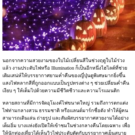
นอกจากความสวยงามของใบไม้เปลี่ยนสีในช่วงฤดูใบไม้ร่วง
แล้ว งานประดับไฟหรือ Illumination ก็เป็นอีกหนึ่งไฮไลต์ที่ช่วย
เติมเสน่ห์ให้บรรยากาศยามค่ำคืนของญี่ปุ่นดูพิเศษมากยิ่งขึ้น
แสงไฟหลากสีที่ถูกออกแบบเป็นรูปทรงต่าง ๆ ช่วยเปลี่ยนค่ำคืน
เงียบ ๆ ให้เต็มไปด้วยความมีชีวิตชีวาและความโรแมนติก
หลายสถานที่มีการจัดอุโมงค์ไฟขนาดใหญ่ รวมถึงการตกแต่ง
ไฟท่ามกลางสวน ธรรมชาติ หรือแลนด์มาร์กชื่อดัง ทำให้ผู้คน
สามารถเดินเล่น ถ่ายรูป และสัมผัสบรรยากาศสวยงามได้อย่าง
เต็มอิ่ม บางแห่งยังเปิดให้เข้าชมในช่วงกลางคืนโดยเฉพาะ เพื่อ
ให้นักท่องเที่ยวได้เห็นวิวไฟประดับตัดกับบรรยากาศเย็นสบาย