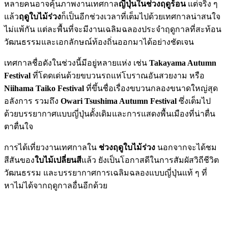
หลายคนอาจคุ้นภาพงานเทศกาล
ญี่ปุ่นในช่วงฤดูร้อน
แต่จริง ๆ
แล้ว
ฤดูใบไม้ร่วง
ก็เป็นอีกช่วงเวลาที่เต็มไปด้วยเทศกาลน่าสนใจ
ไม่แพ้กัน แต่ละพื้นที่จะมีงานเฉลิมฉลองประจำฤดูกาลที่สะท้อน
วัฒนธรรมและเอกลักษณ์ท้องถิ่นออกมาได้อย่างชัดเจน
เทศกาลชื่อดังในช่วงนี้มีอยู่หลายแห่ง เช่น
Takayama Autumn
Festival
ที่โดดเด่นด้วยขบวนรถแห่โบราณอันสวยงาม หรือ
Niihama Taiko Festival
ที่ขึ้นชื่อเรื่องขบวนกลองขนาดใหญ่สุด
อลังการ รวมถึง
Owari Tsushima Autumn Festival
ซึ่งเต็มไป
ด้วยบรรยากาศแบบญี่ปุ่นดั้งเดิมและการแสดงพื้นเมืองที่น่าตื่น
ตาตื่นใจ
การได้เที่ยวงานเทศกาลใน
ช่วงฤดูใบไม้ร่วง
นอกจากจะได้ชม
สีสันของ
ใบไม้เปลี่ยนสี
แล้ว ยังเป็นโอกาสดีในการสัมผัสวิถีชีวิต
วัฒนธรรม และบรรยากาศการเฉลิมฉลองแบบญี่ปุ่นแท้ ๆ ที่
หาไม่ได้จากฤดูกาลอื่นอีกด้วย