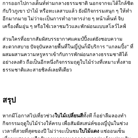
การออกไปกางเต็นท์ท่ามกลางธรรมชาติ นอกจากจะได้ใกล้ชิด
กับวิวภูเขา ป่าไม้ หรือทะเลสาบแล้ว ยังมีกิจกรรมสนุก ๆ ให้ทำ
อีกมากมาย ไม่ว่าจะเป็นการทำอาหารง่าย ๆ หน้าเต็นท์ จิบ
เครื่องดื่มอุ่น ๆ หรือใช้เวลาชมวิวและพักผ่อนแบบสโลว์ไลฟ์
ส่วนใครที่อยากสัมผัสบรรยากาศแคมป์ปิ้งแต่ยังชอบความ
สะดวกสบาย ปัจจุบันหลายพื้นที่ในญี่ปุ่นก็มีบริการ “แกลมปิ้ง” ที่
ผสมผสานความหรูหราเข้ากับการพักผ่อนกลางธรรมชาติได้
อย่างลงตัว ถือเป็นอีกหนึ่งกิจกรรมฤดูใบไม้ร่วงที่เหมาะทั้งสาย
ธรรมชาติและสายชิลล์เลยทีเดียว
สรุป
หากมีโอกาสไปเที่ยวช่วง
ใบไม้เปลี่ยนสี
ทั้งที ก็อย่าลืมลองทำ
กิจกรรมฤดูใบไม้ร่วงให้ครบ เพื่อสัมผัสเสน่ห์ของญี่ปุ่นในช่วง
เวลาที่สวยที่สุดของปี ไม่ว่าจะเป็นชม
ใบไม้แดง
แช่ออนเซ็น