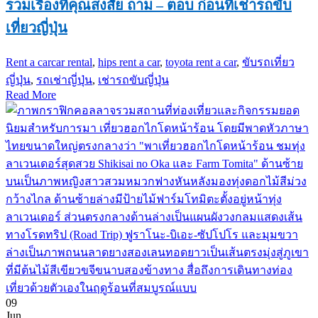
รวมเรื่องที่คุณสงสัย ถาม – ตอบ ก่อนที่เช่ารถขับ
เที่ยวญี่ปุ่น
Rent a car
car rental
,
hips rent a car
,
toyota rent a car
,
ขับรถเที่ยว
ญี่ปุ่น
,
รถเช่าญี่ปุ่น
,
เช่ารถขับญี่ปุ่น
Read More
09
Jun