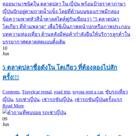
10
Jun
5 ตลาดปลาชื่อดังใน โตเกียว ที่ต้องลองไปสัก
ครั้ง!!!
Contents
,
Travel
car rental
,
road trip
,
toyota rent a car
,
ขับรถเที่ยว
ญี่ปุ่น
,
รถเช่าญี่ปุ่น
,
เช่ารถขับญี่ปุ่น
,
เช่ารถขับญี่ปุ่นครั้งแรก
Read More
09
Jun