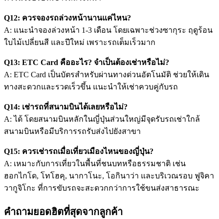
Q12: ควรจองรถล่วงหน้านานแค่ไหน?
A: แนะนำจองล่วงหน้า 1-3 เดือน โดยเฉพาะช่วงซากุระ ฤดูร้อน
ใบไม้เปลี่ยนสี และปีใหม่ เพราะรถเต็มเร็วมาก
Q13: ETC Card คืออะไร? จำเป็นต้องเช่าหรือไม่?
A: ETC Card เป็นบัตรสำหรับผ่านทางด่วนอัตโนมัติ ช่วยให้เดิน
ทางสะดวกและรวดเร็วขึ้น แนะนำให้เช่าควบคู่กับรถ
Q14: เช่ารถที่สนามบินได้เลยหรือไม่?
A: ได้ โดยสนามบินหลักในญี่ปุ่นส่วนใหญ่มีจุดรับรถเช่าใกล้
สนามบินหรือมีบริการรถรับส่งไปยังสาขา
Q15: ควรเช่ารถเมื่อเที่ยวเมืองไหนของญี่ปุ่น?
A: เหมาะกับการเที่ยวในพื้นที่ชนบทหรือธรรมชาติ เช่น
ฮอกไกโด
,
โทโฮคุ
,
นากาโนะ
,
โอกินาว่า
และบริเวณรอบ
ฟูจิคา
วากูจิโกะ
ที่การขับรถจะสะดวกกว่าการใช้ขนส่งสาธารณะ
คำถามยอดฮิตที่สุดจากลูกค้า