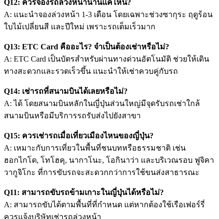
Q12: ควรจองรถล่วงหน้านานแค่ไหน?
A: แนะนำจองล่วงหน้า 1-3 เดือน โดยเฉพาะช่วงซากุระ ฤดูร้อน
ใบไม้เปลี่ยนสี และปีใหม่ เพราะรถเต็มเร็วมาก
Q13: ETC Card คืออะไร? จำเป็นต้องเช่าหรือไม่?
A: ETC Card เป็นบัตรสำหรับผ่านทางด่วนอัตโนมัติ ช่วยให้เดิน
ทางสะดวกและรวดเร็วขึ้น แนะนำให้เช่าควบคู่กับรถ
Q14: เช่ารถที่สนามบินได้เลยหรือไม่?
A: ได้ โดยสนามบินหลักในญี่ปุ่นส่วนใหญ่มีจุดรับรถเช่าใกล้
สนามบินหรือมีบริการรถรับส่งไปยังสาขา
Q15: ควรเช่ารถเมื่อเที่ยวเมืองไหนของญี่ปุ่น?
A: เหมาะกับการเที่ยวในพื้นที่ชนบทหรือธรรมชาติ เช่น
ฮอกไกโด
,
โทโฮคุ
,
นากาโนะ
,
โอกินาว่า
และบริเวณรอบ
ฟูจิคา
วากูจิโกะ
ที่การขับรถจะสะดวกกว่าการใช้ขนส่งสาธารณะ
Q11: สามารถขับรถข้ามเกาะในญี่ปุ่นได้หรือไม่?
A: สามารถขับได้ตามพื้นที่ที่กำหนด แต่หากต้องใช้เรือเฟอร์รี่
ควรแจ้งบริษัทเช่ารถล่วงหน้า