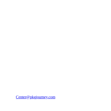
PKG JOURNEY
โทร : 02 676 3303 / 02 003 4883
แฟ็กซ์ : 02 003 4880
E-Mail :
Center@pkgjourney.com
บริษัท พีเคจี เจอร์นีย์ไลน์ จำกัด