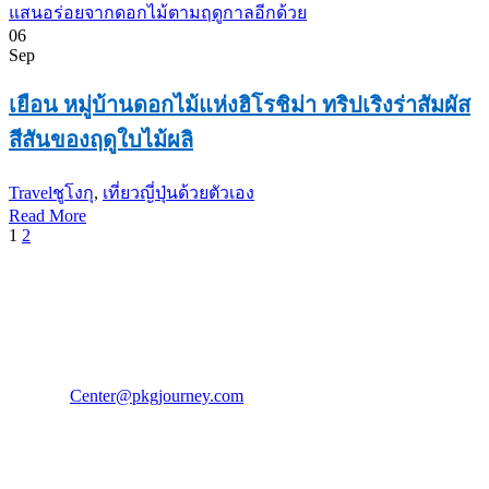
06
Sep
เยือน หมู่บ้านดอกไม้แห่งฮิโรชิม่า ทริปเริงร่าสัมผัส
สีสันของฤดูใบไม้ผลิ
Travel
ชูโงกุ
,
เที่ยวญี่ปุ่นด้วยตัวเอง
Read More
1
2
PKG JOURNEY
โทร : 02 676 3303 / 02 003 4883
แฟ็กซ์ : 02 003 4880
E-Mail :
Center@pkgjourney.com
บริษัท พีเคจี เจอร์นีย์ไลน์ จำกัด
32/249 แจ้งวัฒนะ ปากเกร็ด นนทบุรี 11120