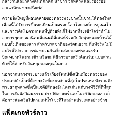
กลางวันและกลางคืนที่คึกคัก นาข้าว วัดหลวง และร่องรอย
อาณานิคมของฝรั่งเศส
ความยิ่งใหญ่ที่ผ่อนคลายของหลวงพระบางนั้นชวนให้หลงใหล
เมืองนี้ได้รับการขึ้นทะเบียนเป็นมรดกโลกโดยองค์การยูเนสโก
และการเดินไปตามถนนที่ปูด้วยหินก็ไม่ยากที่จะเข้าใจว่าทำไม:
อาคารยุคอาณานิคมมีถนนที่มีเสน่ห์ร่วมกับวัดพุทธและบ้านไม้
แบบดั้งเดิมของลาว สำหรับรสชาติของวัฒนธรรมที่แท้จริง ไม่มี
อะไรดีไปกว่าการชมขบวนอันเงียบสงบของพระเณรรับ
บิณฑบาตในยามเช้า หรือชมพิธีลาวบายศรี (ต้อนรับ) แบบส่วน
ตัวที่ให้สำหรับวันหยุดของคุณในลาว
นอกจากหลวงพระบางแล้ว เวียงจันทน์ซึ่งเป็นเมืองหลวงของ
ประเทศยังเป็นที่ตั้งของวัดที่ตระหง่านที่สุดในประเทศ ซึ่งรวมถึง
พระธาตุหลวงซึ่งเป็นเจดีย์สีทองอันโดดเด่น แต่บางทีวิธีที่ดีที่สุด
ในการสัมผัสวัฒนธรรม ประวัติศาสตร์ และไมตรีจิตของลาวก็
คือการล่องเรือไปตามแม่น้ำโขงที่ไหลผ่านประเทศอย่างช้าๆ
แพ็คเกจทัวร์ลาว