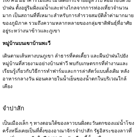
100 คน มีอาคารไม้และไม้ไผ่ตั้งกระจายอยู่ทั่วไป ล้อมรอบด้วย
ป่าฝน ตั้งอยู่ริมฝั่งแม่น้ำและห่างไกลจากการท่องเที่ยวจำนวน
มาก เป็นสถานที่ที่เหมาะสำหรับการสำรวจสมบัติล้ำค่ามากมาย
ของภูมิภาค รวมถึงความหลากหลายของกลุ่มชาติพันธุ์ที่อาศัย
อยู่ระหว่างนาข้าวและภูเขา
หมู่บ้านบนเขาบ้านพะวี
เดินตามเส้นทางบนภูเขา ลำธารที่คดเคี้ยว และผืนป่าฝนไปยัง
หมู่บ้านที่สวยงามอย่างบ้านฟาวี พบกับเกษตรกรที่ทำงานและ
เรียนรู้เกี่ยวกับวิธีการทำฟาร์มและการล่าสัตว์แบบดั้งเดิม หลัง
อาหารกลางวัน ผ่อนคลายในน้ำเย็นของน้ำตกในบริเวณใกล้
เคียง
จำปาสัก
เป็นเมืองเล็ก ๆ ทางตอนใต้ของลาวบนฝั่งตะวันตกของแม่น้ำโขง
ครั้งหนึ่งเคยเป็นที่ตั้งของอาณาจักรจำปาสัก รัฐอิสระของลาวที่