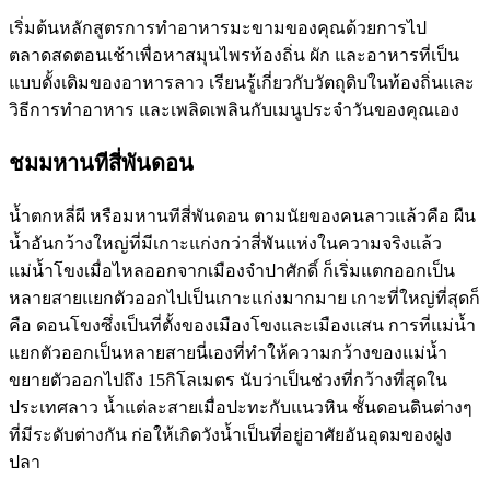
เริ่มต้นหลักสูตรการทำอาหารมะขามของคุณด้วยการไป
ตลาดสดตอนเช้าเพื่อหาสมุนไพรท้องถิ่น ผัก และอาหารที่เป็น
แบบดั้งเดิมของอาหารลาว เรียนรู้เกี่ยวกับวัตถุดิบในท้องถิ่นและ
วิธีการทำอาหาร และเพลิดเพลินกับเมนูประจำวันของคุณเอง
ชมมหานทีสี่พันดอน
น้ำตกหลี่ผี​ หรือมหานทีสี่พันดอน ตามนัยของคนลาวแล้วคือ ผืน
น้ำอันกว้างใหญ่ที่มีเกาะแก่งกว่าสี่พันแห่งในความจริงแล้ว
แม่น้ำโขงเมื่อไหลออกจากเมืองจำปาศักดิ์ ก็เริ่มแตกออกเป็น
หลายสายแยกตัวออกไปเป็นเกาะแก่งมากมาย เกาะที่ใหญ่ที่สุดก็
คือ ดอนโขงซึ่งเป็นที่ตั้งของเมืองโขงและเมืองแสน การที่แม่น้ำ
แยกตัวออกเป็นหลายสายนี่เองที่ทำให้ความกว้างของแม่น้ำ
ขยายตัวออกไปถึง 15กิโลเมตร นับว่าเป็นช่วงที่กว้างที่สุดใน
ประเทศลาว น้ำแต่ละสายเมื่อปะทะกับแนวหิน ชั้นดอนดินต่างๆ
ที่มีระดับต่างกัน ก่อให้เกิดวังน้ำเป็นที่อยู่อาศัยอันอุดมของฝูง
ปลา