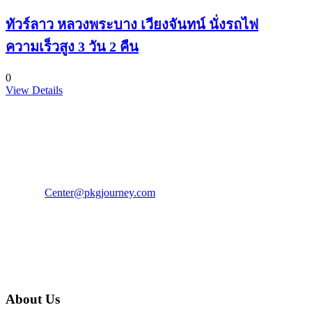
ทัวร์ลาว หลวงพระบาง เวียงจันทน์ นั่งรถไฟ
ความเร็วสูง 3 วัน 2 คืน
0
View Details
PKG JOURNEY
โทร : 02 676 3303 / 02 003 4883
แฟ็กซ์ : 02 003 4880
E-Mail :
Center@pkgjourney.com
บริษัท พีเคจี เจอร์นีย์ไลน์ จำกัด
32/249 แจ้งวัฒนะ ปากเกร็ด นนทบุรี 11120
About Us