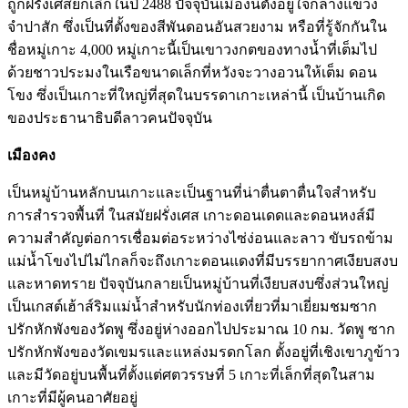
ถูกฝรั่งเศสยกเลิกในปี 2488 ปัจจุบันเมืองนี้ตั้งอยู่ใจกลางแขวง
จำปาสัก ซึ่งเป็นที่ตั้งของสีพันดอนอันสวยงาม หรือที่รู้จักกันใน
ชื่อหมู่เกาะ 4,000 หมู่เกาะนี้เป็นเขาวงกตของทางน้ำที่เต็มไป
ด้วยชาวประมงในเรือขนาดเล็กที่หวังจะวางอวนให้เต็ม ดอน
โขง ซึ่งเป็นเกาะที่ใหญ่ที่สุดในบรรดาเกาะเหล่านี้ เป็นบ้านเกิด
ของประธานาธิบดีลาวคนปัจจุบัน
เมืองคง
เป็นหมู่บ้านหลักบนเกาะและเป็นฐานที่น่าตื่นตาตื่นใจสำหรับ
การสำรวจพื้นที่ ในสมัยฝรั่งเศส เกาะดอนเดดและดอนหงส์มี
ความสำคัญต่อการเชื่อมต่อระหว่างไซ่ง่อนและลาว ขับรถข้าม
แม่น้ำโขงไปไม่ไกลก็จะถึงเกาะดอนแดงที่มีบรรยากาศเงียบสงบ
และหาดทราย ปัจจุบันกลายเป็นหมู่บ้านที่เงียบสงบซึ่งส่วนใหญ่
เป็นเกสต์เฮ้าส์ริมแม่น้ำสำหรับนักท่องเที่ยวที่มาเยี่ยมชมซาก
ปรักหักพังของวัดพู ซึ่งอยู่ห่างออกไปประมาณ 10 กม. วัดพู ซาก
ปรักหักพังของวัดเขมรและแหล่งมรดกโลก ตั้งอยู่ที่เชิงเขาภูข้าว
และมีวัดอยู่บนพื้นที่ตั้งแต่ศตวรรษที่ 5 เกาะที่เล็กที่สุดในสาม
เกาะที่มีผู้คนอาศัยอยู่