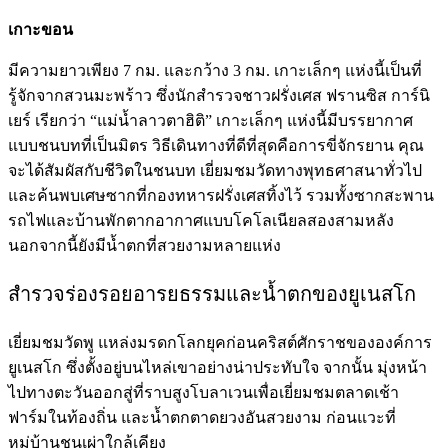
เกาะขอน
มีความยาวเพียง 7 กม. และกว้าง 3 กม. เกาะเล็กๆ แห่งนี้เป็นที่
รู้จักจากสวนมะพร้าว ซึ่งนักสำรวจชาวฝรั่งเศส ฟรานซิส การ์นิ
เยร์ เรียกว่า “แม่น้ำลาวตาฮิติ” เกาะเล็กๆ แห่งนี้มีบรรยากาศ
แบบชนบทที่เป็นมิตร วิธีเดินทางที่ดีที่สุดคือการขี่จักรยาน คุณ
จะได้สัมผัสกับชีวิตในชนบท เยี่ยมชมวัดทางพุทธศาสนาทั่วไป
และค้นพบเศษซากที่กองทหารฝรั่งเศสทิ้งไว้ รวมทั้งซากสะพาน
รถไฟและบ้านพักตากอากาศแบบโคโลเนียลสองสามหลัง
นอกจากนี้ยังมีน้ำตกที่สวยงามหลายแห่ง
สำรวจร่องรอยอารยธรรมและน้ำตกของยูเนสโก
เยี่ยมชมวัดพู แหล่งมรดกโลกยุคก่อนคริสต์ศักราชขององค์การ
ยูเนสโก ซึ่งตั้งอยู่บนไหล่เขาอย่างน่าประทับใจ จากนั้น มุ่งหน้า
ไปทางตะวันออกสู่ที่ราบสูงโบลาเวนเพื่อเยี่ยมชมตลาดเช้า
ฟาร์มในท้องถิ่น และน้ำตกตาดยวงอันสวยงาม ก่อนแวะที่
หมู่บ้านชนเผ่าใกล้เคียง