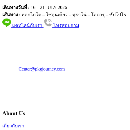
เดินทางวันที่ :
16 – 21 JULY 2026
เส้นทาง :
ฮอกไกโด – โซอุนเคียว – ฟุราโน่ – โอตารุ – ซัปโปโร
แชทไลน์กับเรา
โทรสอบถาม
PKG JOURNEY
โทร : 02 676 3303 / 02 003 4883
แฟ็กซ์ : 02 003 4880
E-Mail :
Center@pkgjourney.com
บริษัท พีเคจี เจอร์นีย์ไลน์ จำกัด
32/249 แจ้งวัฒนะ ปากเกร็ด นนทบุรี 11120
About Us
เกี่ยวกับเรา