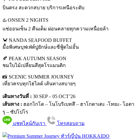
บินตรง สะดวกสบาย บริการเหนือระดับ
♨️ ONSEN 2 NIGHTS
แช่ออนเซ็น 2 คืนเต็ม ผ่อนคลายทุกความเหนื่อยล้า
🦀 NANDA SEAFOOD BUFFET
มื้อพิเศษบุฟเฟ่ต์ปูยักษ์และซีฟู้ดไม่อั้น
🍂 PEAK AUTUMN SEASON
ชมใบไม้เปลี่ยนสีสุดโรแมนติก
📸 SCENIC SUMMER JOURNEY
เที่ยวครบทุกไฮไลด์ เส้นทางสบายๆ
เดินทางวันที่ :
30 SEP – 05 OCT’26
เส้นทาง :
ฮอกไกโด – โนโบริเบทสึ – ฮาโกดาเตะ -โทยะ- โอตา
รุ – ซัปโปโร
แชทไลน์กับเรา
โทรสอบถาม