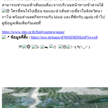
สามารถเช่ารองเท้าเดินบนหิมะจากบริเวณหน้าทางเข้าสวนได้
ใครที่สนใจไปเยือน ขอแนะนำเส้นทางเที่ยวในจังหวัดนา
กาโน่ พร้อมส่วนลดกิจกรรมกับ klook และที่พักกับ agoda เข้าไป
ดูข้อมูลเพิ่มเติมกันเลยที่
https://www.jnto.or.th/findyournewjapan/
ข้อมูลที่ตั้ง :
https://goo.gl/maps/sFMr6D8DHznP5wxx8
🎌
┑٩(^◡^ )