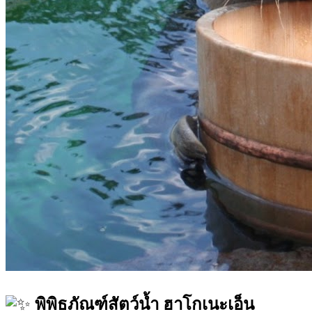
พิพิธภัณฑ์สัตว์น้ำ ฮาโกเนะเอ็น