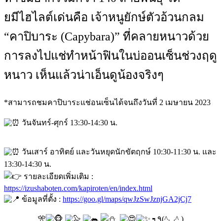
ยมีไฮไลต์เด่นคือ เจ้าหนูยักษ์ตัวอ้วนกลม
“คาปิบาระ (Capybara)” ที่คลายหนาวด้วย
การลงไปแช่ทำหน้าฟินในบ่ออนเซ็นช่วงฤดู
หนาว เห็นแล้วน่าเอ็นดูน้องจริงๆ
*สามารถชมคาปิบาระแช่อนเซ็นได้จนถึงวันที่ 2 เมษายน 2023
วันจันทร์-ศุกร์ 13:30-14:30 น.
วันเสาร์ อาทิตย์ และวันหยุดนักขัตฤกษ์ 10:30-11:30 น. และ
13:30-14:30 น.
รายละเอียดเพิ่มเติม :
https://izushaboten.com/kapiroten/en/index.html
ข้อมูลที่ตั้ง :
https://goo.gl/maps/qwJzSwJznjGA2jCj7
🎌
┑٩(^◡^ )