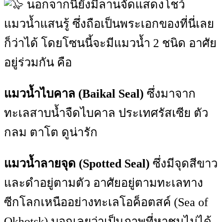
นอกจากนี้ยังมีลานจัดแสดงโชว์
แมวน้ำแสนรู้ ซึ่งถือเป็นพระเอกของที่นี่เลย
ก็ว่าได้ โดยโซนนี้จะมีแมวน้ำ 2 ชนิด อาศัย
อยู่ร่วมกัน คือ
แมวน้ำไบคาล (Baikal Seal)
ซึ่งมาจาก
ทะเลสาบน้ำจืดไบคาล ประเทศรัสเซีย ตัว
กลม ตาโต ดูน่ารัก
แมวน้ำลายจุด (Spotted Seal)
ซึ่งมีจุดสีขาว
และดำอยู่ตามตัว อาศัยอยู่ตามทะเลทาง
ซีกโลกเหนืออย่างทะเลโอค็อตสค์ (Sea of
Okhotsk) บอกเลยว่าเป็นภาพที่หาชมไม่ได้