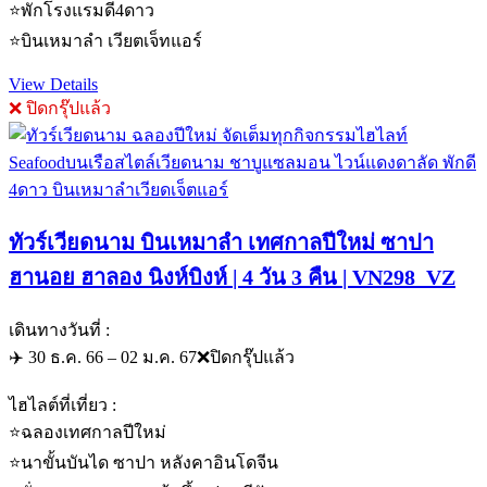
⭐️พักโรงแรมดี4ดาว
⭐️บินเหมาลำ เวียตเจ็ทแอร์
View Details
❌ ปิดกรุ๊ปแล้ว
ทัวร์เวียดนาม บินเหมาลำ เทศกาลปีใหม่ ซาปา
ฮานอย ฮาลอง นิงห์บิงห์ | 4 วัน 3 คืน | VN298_VZ
เดินทางวันที่ :
✈️ 30 ธ.ค. 66 – 02 ม.ค. 67❌ปิดกรุ๊ปแล้ว
ไฮไลต์ที่เที่ยว :
⭐️ฉลองเทศกาลปีใหม่
⭐️นาขั้นบันได ซาปา หลังคาอินโดจีน