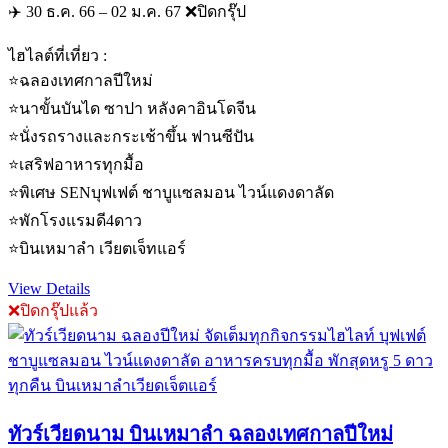
✈️ 30 ธ.ค. 66 – 02 ม.ค. 67 ❌ปิดกรุ๊ป
ไฮไลต์ที่เที่ยว :
⭐️ฉลองเทศกาลปีใหม่
⭐️นาขั้นบันได ซาปา หลังคาอินโดจีน
⭐️นั่งรถรางและกระเช้าขึ้น ฟานซีปัน
⭐️เสริฟอาหารทุกมื้อ
⭐️พิเศษ SENบุฟเฟต์ ชาบูแซลมอน ไวน์แดงดาลัด
⭐️พักโรงแรมดี4ดาว
⭐️บินเหมาลำ เวียตเจ็ทแอร์
View Details
❌ปิดกรุ๊ปแล้ว
ทัวร์เวียดนาม บินเหมาลำ ฉลองเทศกาลปีใหม่