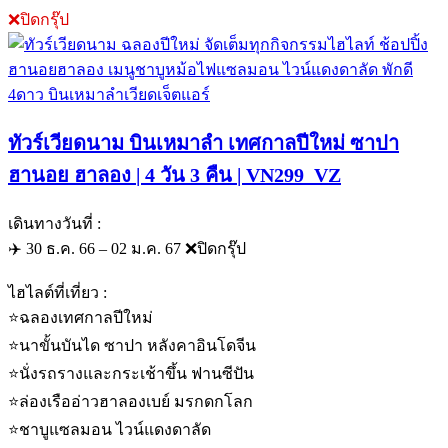
❌ปิดกรุ๊ป
ทัวร์เวียดนาม บินเหมาลำ เทศกาลปีใหม่ ซาปา
ฮานอย ฮาลอง | 4 วัน 3 คืน | VN299_VZ
เดินทางวันที่ :
✈️ 30 ธ.ค. 66 – 02 ม.ค. 67 ❌ปิดกรุ๊ป
ไฮไลต์ที่เที่ยว :
⭐️ฉลองเทศกาลปีใหม่
⭐️นาขั้นบันได ซาปา หลังคาอินโดจีน
⭐️นั่งรถรางและกระเช้าขึ้น ฟานซีปัน
⭐️ล่องเรืออ่าวฮาลองเบย์ มรกดกโลก
⭐️ชาบูแซลมอน ไวน์แดงดาลัด