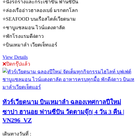
⭐️นั่งรถรางและกระเช้าขึ้น ฟานซีปัน
⭐️ล่องเรืออ่าวฮาลองเบย์ มรกดกโลก
⭐️SEAFOOD บนเรือสไตล์เวียดนาม
⭐️ชาบูแซลมอน ไวน์แดงดาลัด
⭐️พักโรงแรมดี4ดาว
⭐️บินเหมาลำ เวียตเจ็ทแอร์
View Details
❌ปิดกรุ๊ปแล้ว
ทัวร์เวียดนาม บินเหมาลำ ฉลองเทศกาลปีใหม่
ซาปา ฮานอย ฟานซีปัน วัดตามจุ๊ก| 4 วัน 3 คืน |
VN296_VZ
เดินทางวันที่ :