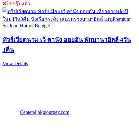
❌ปิดกรุ๊ปแล้ว
ทัวร์เวียดนาม เว้ ดานัง ฮอยอัน พักบานาฮิลล์ 4วัน
3คืน
View Details
PKG JOURNEY
โทร : 02 676 3303 / 02 003 4883
แฟ็กซ์ : 02 003 4880
E-Mail :
Center@pkgjourney.com
บริษัท พีเคจี เจอร์นีย์ไลน์ จำกัด
32/249 แจ้งวัฒนะ ปากเกร็ด นนทบุรี 11120