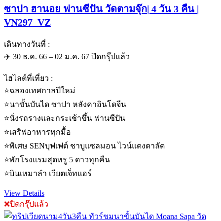
ซาปา ฮานอย ฟานซีปัน วัดตามจุ๊ก| 4 วัน 3 คืน |
VN297_VZ
เดินทางวันที่ :
✈️ 30 ธ.ค. 66 – 02 ม.ค. 67 ปิดกรุ๊ปแล้ว
ไฮไลต์ที่เที่ยว :
⭐️ฉลองเทศกาลปีใหม่
⭐️นาขั้นบันได ซาปา หลังคาอินโดจีน
⭐️นั่งรถรางและกระเช้าขึ้น ฟานซีปัน
⭐️เสริฟอาหารทุกมื้อ
⭐️พิเศษ SENบุฟเฟต์ ชาบูแซลมอน ไวน์แดงดาลัด
⭐️พักโรงแรมสุดหรู 5 ดาวทุกคืน
⭐️บินเหมาลำ เวียตเจ็ทแอร์
View Details
❌ปิดกรุ๊ปแล้ว