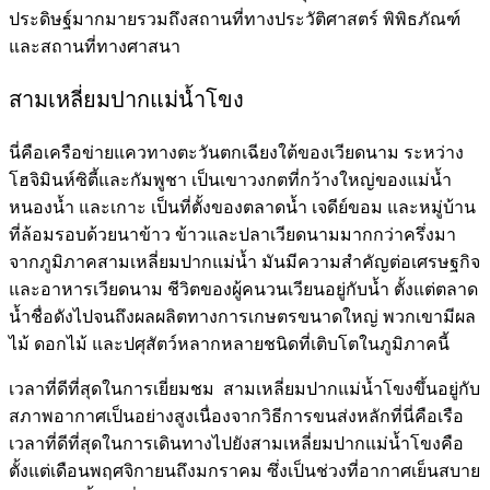
ประดิษฐ์มากมายรวมถึงสถานที่ทางประวัติศาสตร์ พิพิธภัณฑ์
และสถานที่ทางศาสนา
สามเหลี่ยมปากแม่น้ำโขง
นี่คือเครือข่ายแควทางตะวันตกเฉียงใต้ของเวียดนาม ระหว่าง
โฮจิมินห์ซิตี้และกัมพูชา เป็นเขาวงกตที่กว้างใหญ่ของแม่น้ำ
หนองน้ำ และเกาะ เป็นที่ตั้งของตลาดน้ำ เจดีย์ขอม และหมู่บ้าน
ที่ล้อมรอบด้วยนาข้าว ข้าวและปลาเวียดนามมากกว่าครึ่งมา
จากภูมิภาคสามเหลี่ยมปากแม่น้ำ มันมีความสำคัญต่อเศรษฐกิจ
และอาหารเวียดนาม ชีวิตของผู้คนวนเวียนอยู่กับน้ำ ตั้งแต่ตลาด
น้ำชื่อดังไปจนถึงผลผลิตทางการเกษตรขนาดใหญ่ พวกเขามีผล
ไม้ ดอกไม้ และปศุสัตว์หลากหลายชนิดที่เติบโตในภูมิภาคนี้
เวลาที่ดีที่สุดในการเยี่ยมชม สามเหลี่ยมปากแม่น้ำโขงขึ้นอยู่กับ
สภาพอากาศเป็นอย่างสูงเนื่องจากวิธีการขนส่งหลักที่นี่คือเรือ
เวลาที่ดีที่สุดในการเดินทางไปยังสามเหลี่ยมปากแม่น้ำโขงคือ
ตั้งแต่เดือนพฤศจิกายนถึงมกราคม ซึ่งเป็นช่วงที่อากาศเย็นสบาย