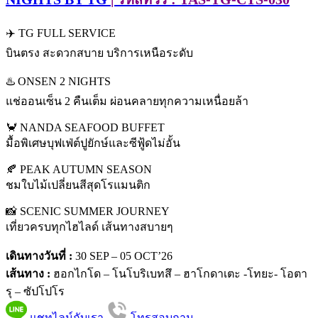
✈️ TG FULL SERVICE
บินตรง สะดวกสบาย บริการเหนือระดับ
♨️ ONSEN 2 NIGHTS
แช่ออนเซ็น 2 คืนเต็ม ผ่อนคลายทุกความเหนื่อยล้า
🦀 NANDA SEAFOOD BUFFET
มื้อพิเศษบุฟเฟ่ต์ปูยักษ์และซีฟู้ดไม่อั้น
🍂 PEAK AUTUMN SEASON
ชมใบไม้เปลี่ยนสีสุดโรแมนติก
📸 SCENIC SUMMER JOURNEY
เที่ยวครบทุกไฮไลด์ เส้นทางสบายๆ
เดินทางวันที่ :
30 SEP – 05 OCT’26
เส้นทาง :
ฮอกไกโด – โนโบริเบทสึ – ฮาโกดาเตะ -โทยะ- โอตา
รุ – ซัปโปโร
แชทไลน์กับเรา
โทรสอบถาม