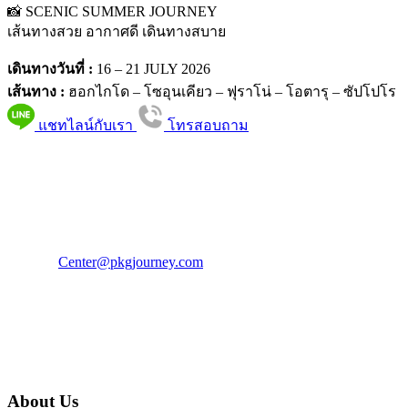
📸 SCENIC SUMMER JOURNEY
เส้นทางสวย อากาศดี เดินทางสบาย
เดินทางวันที่ :
16 – 21 JULY 2026
เส้นทาง :
ฮอกไกโด – โซอุนเคียว – ฟุราโน่ – โอตารุ – ซัปโปโร
แชทไลน์กับเรา
โทรสอบถาม
PKG JOURNEY
โทร : 02 676 3303 / 02 003 4883
แฟ็กซ์ : 02 003 4880
E-Mail :
Center@pkgjourney.com
บริษัท พีเคจี เจอร์นีย์ไลน์ จำกัด
32/249 แจ้งวัฒนะ ปากเกร็ด นนทบุรี 11120
About Us