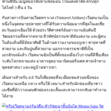
ฟานซิปัน เมนูหม้อไฟปลาแซลมอน ไวน์แดงดาลัด ครบทุก
ไฮไลท์ 3 คืน 4 วัน
กับสายการบินสายเวียดทราเวล (Vietravel Airlines)
เวียดนามเป็น
หนึ่งในจุดหมายปลายทางที่ได้รับความนิยมมากที่สุดในเอเชีย
ตะวันออกเฉียงใต้ ด้วยประวัติศาสตร์อันยาวนานนับพันปี
วัฒนธรรมที่หลากหลาย ทิวทัศน์ธรรมชาติอันงดงาม และผู้คน
ในท้องถิ่นที่มีอัธยาศัยดี ในด้านความงามของภูเขา ชายหาดที่
สวยงาม และหินปูนที่สวยงาม นอกจากธรรมชาติที่เป็น
เอกลักษณ์แล้ว เวียดนามยังเป็นที่ตั้งของเมืองโบราณที่มีชื่อเสียง
ระดับโลกหลายแห่ง อาคารยุคอาณานิคมฝรั่งเศส ศาลเจ้าทาง
พุทธศาสนา และหมู่บ้านชาวเขา
เดินทางสำหรับ 4-8 วันก็เพียงพอที่จะเยี่ยมชมส่วนหนึ่งของ
เวียดนามเหนือ กลาง หรือใต้ เหมาะสำหรับนักท่องเที่ยวชาว
เอเชียที่มักวางแผนพักผ่อนระยะสั้นและสามารถกลับมาทำงาน
ได้ง่าย