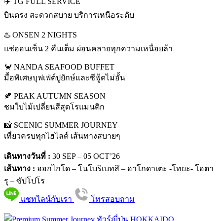
✈️ TG FULL SERVICE
บินตรง สะดวกสบาย บริการเหนือระดับ
♨️ ONSEN 2 NIGHTS
แช่ออนเซ็น 2 คืนเต็ม ผ่อนคลายทุกความเหนื่อยล้า
🦀 NANDA SEAFOOD BUFFET
มื้อพิเศษบุฟเฟ่ต์ปูยักษ์และซีฟู้ดไม่อั้น
🍂 PEAK AUTUMN SEASON
ชมใบไม้เปลี่ยนสีสุดโรแมนติก
📸 SCENIC SUMMER JOURNEY
เที่ยวครบทุกไฮไลด์ เส้นทางสบายๆ
เดินทางวันที่ :
30 SEP – 05 OCT’26
เส้นทาง :
ฮอกไกโด – โนโบริเบทสึ – ฮาโกดาเตะ -โทยะ- โอตา
รุ – ซัปโปโร
แชทไลน์กับเรา
โทรสอบถาม