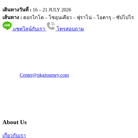
เดินทางวันที่ :
16 – 21 JULY 2026
เส้นทาง :
ฮอกไกโด – โซอุนเคียว – ฟุราโน่ – โอตารุ – ซัปโปโร
แชทไลน์กับเรา
โทรสอบถาม
PKG JOURNEY
โทร : 02 676 3303 / 02 003 4883
แฟ็กซ์ : 02 003 4880
E-Mail :
Center@pkgjourney.com
บริษัท พีเคจี เจอร์นีย์ไลน์ จำกัด
32/249 แจ้งวัฒนะ ปากเกร็ด นนทบุรี 11120
About Us
เกี่ยวกับเรา