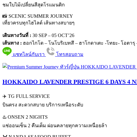
ชมใบไม้เปลี่ยนสีสุดโรแมนติก
📸 SCENIC SUMMER JOURNEY
เที่ยวครบทุกไฮไลด์ เส้นทางสบายๆ
เดินทางวันที่ :
30 SEP – 05 OCT’26
เส้นทาง :
ฮอกไกโด – โนโบริเบทสึ – ฮาโกดาเตะ -โทยะ- โอตารุ 
แชทไลน์กับเรา
โทรสอบถาม
HOKKAIDO LAVENDER PRESTIGE 6 DAYS 4 
✈️ TG FULL SERVICE
บินตรง สะดวกสบาย บริการเหนือระดับ
♨️ ONSEN 2 NIGHTS
แช่ออนเซ็น 2 คืนเต็ม ผ่อนคลายทุกความเหนื่อยล้า
🦀 NANDA SEAFOOD BUFFET