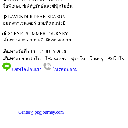
มื้อพิเศษบุฟเฟ่ต์ปูยักษ์และซีฟู้ดไม่อั้น
🪻 LAVENDER PEAK SEASON
ชมทุ่งลาเวนเดอร์ สวยที่สุดแห่งปี
📸 SCENIC SUMMER JOURNEY
เส้นทางสวย อากาศดี เดินทางสบาย
เดินทางวันที่ :
16 – 21 JULY 2026
เส้นทาง :
ฮอกไกโด – โซอุนเคียว – ฟุราโน่ – โอตารุ – ซัปโปโร
แชทไลน์กับเรา
โทรสอบถาม
PKG JOURNEY
โทร : 02 676 3303 / 02 003 4883
แฟ็กซ์ : 02 003 4880
E-Mail :
Center@pkgjourney.com
บริษัท พีเคจี เจอร์นีย์ไลน์ จำกัด