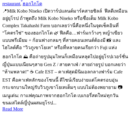
restaurant
,
้ฮอกไกโด
📍Milk Kobo Niseko เปิดวาร์ปแลนด์มาร์คสายชิลล์ ฟีลดีเหมือน
อยู่ยุโรป ถ้าพูดถึง Milk Kobo Niseko หรือชื่อเต็ม Milk Kobo
Complex Takahashi Farm บอกเลยว่านี่คือหนึ่งในจุดเช็คอินที่
“โคตรใช่” ของฮอกไกโด 🌿 ฟีลคือ…ฟาร์มกว้างๆ หญ้าเขียว
แบบพรีเมียม + ก้อนฟางกลมๆ ที่สายคอนเทนต์ต้องมี 📸 และ
ไฮไลต์คือ “วิวภูเขาโยเท” หรือที่หลายคนเรียกว่า Fuji แห่ง
ฮอกไกโด ⛰️ คือถ่ายรูปมุมไหนก็เหมือนหลุดไปอยู่ยุโรปเวอร์ชั่น
ญี่ปุ่นแบบเนียนๆสาย Gen Z / สายคาเฟ่ / สายถ่ายรูป บอกเลยว่า
“ห้ามพลาด!” ☕ Cafe EST – คาเฟ่สุดมินิมอลกลางฟาร์ม Cafe
EST คือคาเฟ่หลักของโซนนี้ ดีไซน์เรียบง่ายแต่โคตรอบอุ่น
กระจกบานใหญ่รับวิวภูเขาโยเทเต็มๆ แบบไม่ต้องพยายาม 📷
เมนูเด่น: กาแฟคุณภาพจากฮอกไกโด เบเกอรี่สดใหม่ทุกวัน
ขนมสไตล์ญี่ปุ่นผสมยุโรป...
Read More
PKG JOURNEY