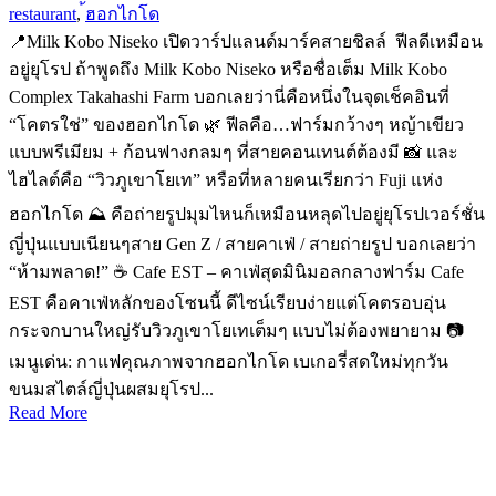
restaurant
,
้ฮอกไกโด
📍Milk Kobo Niseko เปิดวาร์ปแลนด์มาร์คสายชิลล์ ฟีลดีเหมือน
อยู่ยุโรป ถ้าพูดถึง Milk Kobo Niseko หรือชื่อเต็ม Milk Kobo
Complex Takahashi Farm บอกเลยว่านี่คือหนึ่งในจุดเช็คอินที่
“โคตรใช่” ของฮอกไกโด 🌿 ฟีลคือ…ฟาร์มกว้างๆ หญ้าเขียว
แบบพรีเมียม + ก้อนฟางกลมๆ ที่สายคอนเทนต์ต้องมี 📸 และ
ไฮไลต์คือ “วิวภูเขาโยเท” หรือที่หลายคนเรียกว่า Fuji แห่ง
ฮอกไกโด ⛰️ คือถ่ายรูปมุมไหนก็เหมือนหลุดไปอยู่ยุโรปเวอร์ชั่น
ญี่ปุ่นแบบเนียนๆสาย Gen Z / สายคาเฟ่ / สายถ่ายรูป บอกเลยว่า
“ห้ามพลาด!” ☕ Cafe EST – คาเฟ่สุดมินิมอลกลางฟาร์ม Cafe
EST คือคาเฟ่หลักของโซนนี้ ดีไซน์เรียบง่ายแต่โคตรอบอุ่น
กระจกบานใหญ่รับวิวภูเขาโยเทเต็มๆ แบบไม่ต้องพยายาม 📷
เมนูเด่น: กาแฟคุณภาพจากฮอกไกโด เบเกอรี่สดใหม่ทุกวัน
ขนมสไตล์ญี่ปุ่นผสมยุโรป...
Read More
PKG JOURNEY