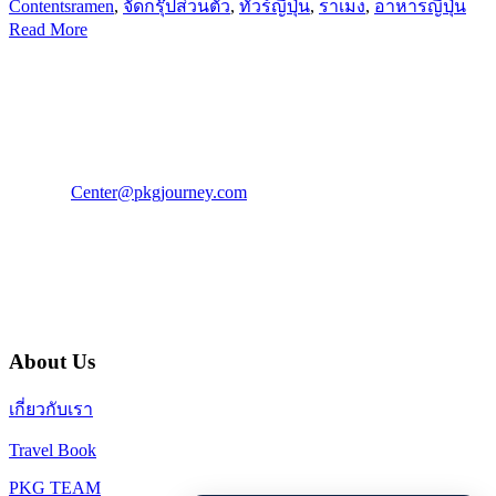
Contents
ramen
,
จัดกรุ๊ปส่วนตัว
,
ทัวร์ญี่ปุ่น
,
ราเมง
,
อาหารญี่ปุ่น
Read More
PKG JOURNEY
โทร : 02 676 3303 / 02 003 4883
แฟ็กซ์ : 02 003 4880
E-Mail :
Center@pkgjourney.com
บริษัท พีเคจี เจอร์นีย์ไลน์ จำกัด
32/249 แจ้งวัฒนะ ปากเกร็ด นนทบุรี 11120
About Us
เกี่ยวกับเรา
Travel Book
PKG TEAM