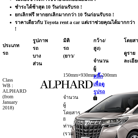
ชำระได้ช้าสุด 10 วันก่อนรับรถ !
ยกเลิกฟรี หากยกเลิกมากกว่า 10 วันก่อนรับรถ !
ราคาเดียวกับ Toyota rent a car แต่เราช่วยคุณได้มากกว่า
!
รูปภาพ
มิติ
กว้าง/
โดยส
ประเภท
รถ
รถ
สูง)
รถ
ดูราย
บาง
(ยาว/
จำนวน
ละเอีย
ส่วน
ผู้
150mm×930mm×1,200mm
คลิ๊ก
Class
เพื่อดู
WB :
ALPHARD
รูปรถ
(from
จำนวน
January
ผู้
2018)
โดยสาร
8
ท่าน
(รวม