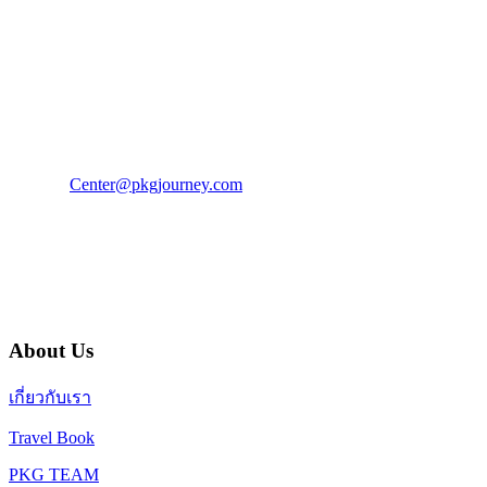
PKG JOURNEY
โทร : 02 676 3303 / 02 003 4883
แฟ็กซ์ : 02 003 4880
E-Mail :
Center@pkgjourney.com
บริษัท พีเคจี เจอร์นีย์ไลน์ จำกัด
32/249 แจ้งวัฒนะ ปากเกร็ด นนทบุรี 11120
About Us
เกี่ยวกับเรา
Travel Book
PKG TEAM