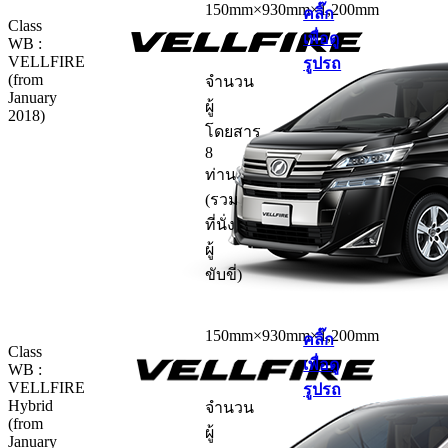
150mm×930mm×1,200mm
คลิ๊ก
Class
เพื่อดู
WB :
VELLFIRE
รูปรถ
(from
จำนวน
January
ผู้
2018)
โดยสาร
8
ท่าน
(รวม
ที่นั่ง
ผู้
ขับขี่)
150mm×930mm×1,200mm
คลิ๊ก
Class
เพื่อดู
WB :
VELLFIRE
รูปรถ
Hybrid
จำนวน
(from
ผู้
January