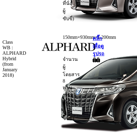
ที่นั่ง
ผู้
ขับขี่)
150mm×930mm×1,200mm
คลิ๊ก
Class
เพื่อดู
WB :
ALPHARD
รูปรถ
Hybrid
จำนวน
(from
ผู้
January
โดยสาร
2018)
8
ท่าน
(รวม
ที่นั่ง
ผู้
ขับขี่)