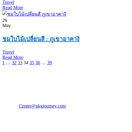
Travel
Read More
26
May
ชมใบไม้เปลี่ยนสี : ภูเขาอาคางิ
Travel
Read More
1
…
32
33
34
35
36
…
39
PKG JOURNEY
โทร : 02 676 3303 / 02 003 4883
แฟ็กซ์ : 02 003 4880
E-Mail :
Center@pkgjourney.com
บริษัท พีเคจี เจอร์นีย์ไลน์ จำกัด
32/249 แจ้งวัฒนะ ปากเกร็ด นนทบุรี 11120