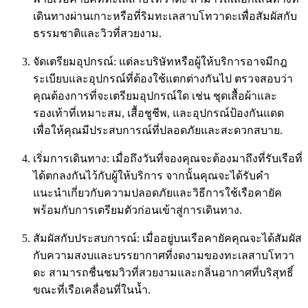
เดินทางผ่านเกาะหรือที่ริมทะเลสาบโทวาดะเพื่อสัมผัสกับ
ธรรมชาติและวิวที่สวยงาม.
จัดเตรียมอุปกรณ์: แต่ละบริษัทหรือผู้ให้บริการอาจมีกฎ
ระเบียบและอุปกรณ์ที่ต้องใช้แตกต่างกันไป ตรวจสอบว่า
คุณต้องการที่จะเตรียมอุปกรณ์ใด เช่น ชุดเสื้อผ้าและ
รองเท้าที่เหมาะสม, เสื้อชูชีพ, และอุปกรณ์ป้องกันแดด
เพื่อให้คุณมีประสบการณ์ที่ปลอดภัยและสะดวกสบาย.
เริ่มการเดินทาง: เมื่อถึงวันที่จองคุณจะต้องมาถึงที่รับเรือที่
ได้ตกลงกันไว้กับผู้ให้บริการ จากนั้นคุณจะได้รับคำ
แนะนำเกี่ยวกับความปลอดภัยและวิธีการใช้เรือคายัค
พร้อมกับการเตรียมตัวก่อนเข้าสู่การเดินทาง.
สัมผัสกับประสบการณ์: เมื่ออยู่บนเรือคายัคคุณจะได้สัมผัส
กับความสงบและบรรยากาศที่งดงามของทะเลสาบโทวา
ดะ สามารถชื่นชมวิวที่สวยงามและกลิ่นอากาศที่บริสุทธิ์
ขณะที่เรือเคลื่อนที่ในน้ำ.