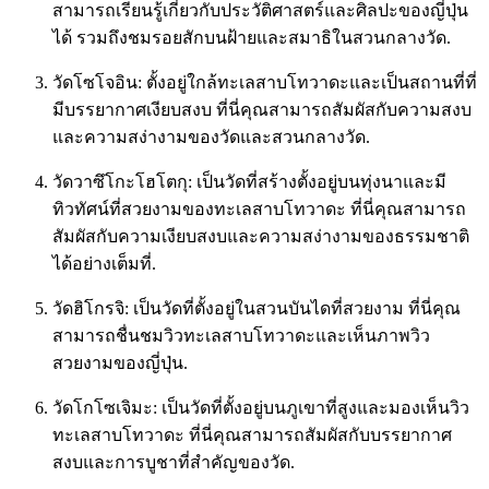
สามารถเรียนรู้เกี่ยวกับประวัติศาสตร์และศิลปะของญี่ปุ่น
ได้ รวมถึงชมรอยสักบนฝ้ายและสมาธิในสวนกลางวัด.
วัดโซโจอิน: ตั้งอยู่ใกล้ทะเลสาบโทวาดะและเป็นสถานที่ที่
มีบรรยากาศเงียบสงบ ที่นี่คุณสามารถสัมผัสกับความสงบ
และความสง่างามของวัดและสวนกลางวัด.
วัดวาซึโกะโฮโตกุ: เป็นวัดที่สร้างตั้งอยู่บนทุ่งนาและมี
ทิวทัศน์ที่สวยงามของทะเลสาบโทวาดะ ที่นี่คุณสามารถ
สัมผัสกับความเงียบสงบและความสง่างามของธรรมชาติ
ได้อย่างเต็มที่.
วัดฮิโกรจิ: เป็นวัดที่ตั้งอยู่ในสวนบันไดที่สวยงาม ที่นี่คุณ
สามารถชื่นชมวิวทะเลสาบโทวาดะและเห็นภาพวิว
สวยงามของญี่ปุ่น.
วัดโกโซเจิมะ: เป็นวัดที่ตั้งอยู่บนภูเขาที่สูงและมองเห็นวิว
ทะเลสาบโทวาดะ ที่นี่คุณสามารถสัมผัสกับบรรยากาศ
สงบและการบูชาที่สำคัญของวัด.