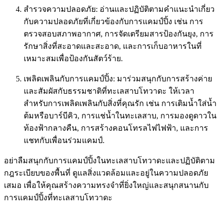
สำรวจความปลอดภัย: อ่านและปฏิบัติตามคำแนะนำเกี่ยว
กับความปลอดภัยที่เกี่ยวข้องกับการแคมป์ปิ้ง เช่น การ
ตรวจสอบสภาพอากาศ, การจัดเตรียมสารป้องกันยุง, การ
รักษาสิ่งที่สะอาดและสะอาด, และการเก็บอาหารในที่
เหมาะสมเพื่อป้องกันสัตว์ร้าย.
เพลิดเพลินกับการแคมป์ปิ้ง: มาร่วมสนุกกับการสร้างค่าย
และสัมผัสกับธรรมชาติที่ทะเลสาบโทวาดะ ให้เวลา
สำหรับการเพลิดเพลินกับสิ่งที่คุณรัก เช่น การเติมน้ำใส่น้ำ
ต้มหรือบาร์บีคิว, การแช่น้ำในทะเลสาบ, การมองดูดาวใน
ท้องฟ้ากลางคืน, การสร้างคอนโทรลไฟไฟฟ้า, และการ
แชทกับเพื่อนร่วมแคมป์.
อย่าลืมสนุกกับการแคมป์ปิ้งในทะเลสาบโทวาดะและปฏิบัติตาม
กฎระเบียบของพื้นที่ ดูแลสิ่งแวดล้อมและอยู่ในความปลอดภัย
เสมอ เพื่อให้คุณสร้างความทรงจำที่ยิ่งใหญ่และสนุกสนานกับ
การแคมป์ปิ้งที่ทะเลสาบโทวาดะ