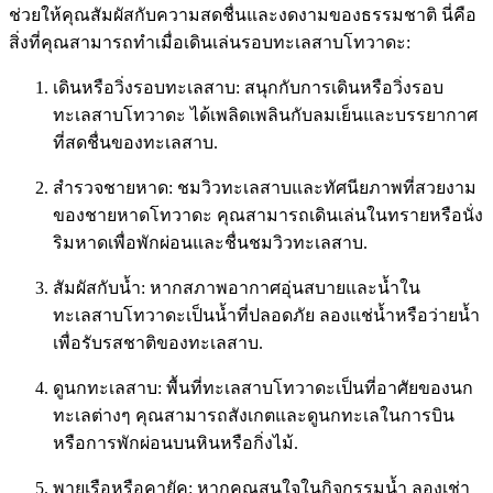
ช่วยให้คุณสัมผัสกับความสดชื่นและงดงามของธรรมชาติ นี่คือ
สิ่งที่คุณสามารถทำเมื่อเดินเล่นรอบทะเลสาบโทวาดะ:
เดินหรือวิ่งรอบทะเลสาบ: สนุกกับการเดินหรือวิ่งรอบ
ทะเลสาบโทวาดะ ได้เพลิดเพลินกับลมเย็นและบรรยากาศ
ที่สดชื่นของทะเลสาบ.
สำรวจชายหาด: ชมวิวทะเลสาบและทัศนียภาพที่สวยงาม
ของชายหาดโทวาดะ คุณสามารถเดินเล่นในทรายหรือนั่ง
ริมหาดเพื่อพักผ่อนและชื่นชมวิวทะเลสาบ.
สัมผัสกับน้ำ: หากสภาพอากาศอุ่นสบายและน้ำใน
ทะเลสาบโทวาดะเป็นน้ำที่ปลอดภัย ลองแช่น้ำหรือว่ายน้ำ
เพื่อรับรสชาติของทะเลสาบ.
ดูนกทะเลสาบ: พื้นที่ทะเลสาบโทวาดะเป็นที่อาศัยของนก
ทะเลต่างๆ คุณสามารถสังเกตและดูนกทะเลในการบิน
หรือการพักผ่อนบนหินหรือกิ่งไม้.
พายเรือหรือคายัค: หากคุณสนใจในกิจกรรมน้ำ ลองเช่า