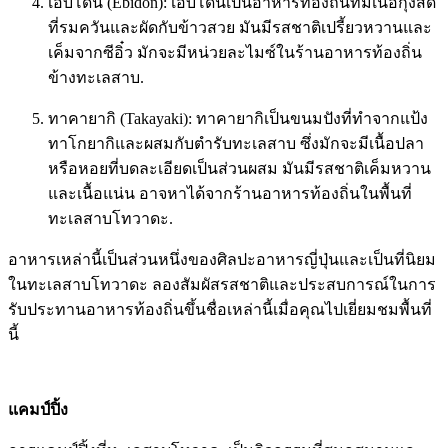
เอบิโดน (Ebidon): เอบิโดนเป็นอาหารท้องถิ่นที่มีเนื้อกุ้งสด
ที่รมควันและผัดกับข้าวสวย มันมีรสชาติเปรี้ยวหวานและ
เค็มจากซีอิ๋ว มักจะมีหน่วยละไมซ์ในร้านอาหารท้องถิ่น
ข้างทะเลสาบ.
ทาคายากิ (Takayaki): ทาคายากิเป็นขนมปังที่ทำจากแป้ง
ทาโกยากิและผสมกับตำรับทะเลสาบ ซึ่งมักจะมีเนื้อปลา
หรือหอยที่บดละเอียดเป็นส่วนผสม มันมีรสชาติเค็มหวาน
และเนื้อแน่น อาจหาได้จากร้านอาหารท้องถิ่นในพื้นที่
ทะเลสาบโทวาดะ.
อาหารเหล่านี้เป็นส่วนหนึ่งของศิลปะอาหารญี่ปุ่นและเป็นที่นิยม
ในทะเลสาบโทวาดะ ลองสัมผัสรสชาติและประสบการณ์ในการ
รับประทานอาหารท้องถิ่นขึ้นชื่อเหล่านี้เมื่อคุณไปเยี่ยมชมพื้นที่
นี้
แคมป์ปิ้ง