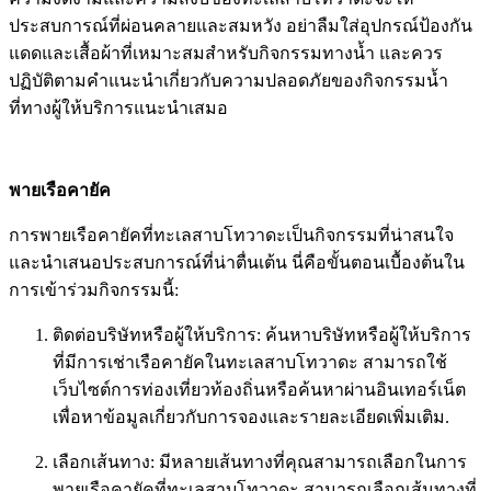
ประสบการณ์ที่ผ่อนคลายและสมหวัง อย่าลืมใส่อุปกรณ์ป้องกัน
แดดและเสื้อผ้าที่เหมาะสมสำหรับกิจกรรมทางน้ำ และควร
ปฏิบัติตามคำแนะนำเกี่ยวกับความปลอดภัยของกิจกรรมน้ำ
ที่ทางผู้ให้บริการแนะนำเสมอ
พายเรือคายัค
การพายเรือคายัคที่ทะเลสาบโทวาดะเป็นกิจกรรมที่น่าสนใจ
และนำเสนอประสบการณ์ที่น่าตื่นเต้น นี่คือขั้นตอนเบื้องต้นใน
การเข้าร่วมกิจกรรมนี้:
ติดต่อบริษัทหรือผู้ให้บริการ: ค้นหาบริษัทหรือผู้ให้บริการ
ที่มีการเช่าเรือคายัคในทะเลสาบโทวาดะ สามารถใช้
เว็บไซต์การท่องเที่ยวท้องถิ่นหรือค้นหาผ่านอินเทอร์เน็ต
เพื่อหาข้อมูลเกี่ยวกับการจองและรายละเอียดเพิ่มเติม.
เลือกเส้นทาง: มีหลายเส้นทางที่คุณสามารถเลือกในการ
พายเรือคายัคที่ทะเลสาบโทวาดะ สามารถเลือกเส้นทางที่