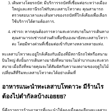
เดินทางโดยรถบัส: มีบริการรถบัสที่เชื่อมต่อระหว่างเมือง
ใหญ่และสถานีรถไฟกับทะเลสาบโทวาดะ คุณสามารถ
ตรวจสอบเวลาและเส้นทางของรถบัสที่ใกล้เคียงเพื่อเลือก
ใช้บริการได้ตามต้องการ.
เช่ารถ: หากคุณต้องการความสะดวกสบายในการเดินทาง
คุณสามารถเช่ารถส่วนตัวเพื่อขับเองมายังทะเลสาบโทวา
ดะ โดยมีทางด่วนที่เชื่อมต่อเข้ากับทางหลวงหลายแห่ง.
ทะเลสาบโทวาดะอยู่ใกล้เคียงกับเมืองที่มีสถานีรถไฟหรือสนาม
บินใหญ่ ดังนั้นการเดินทางมายังที่หมายจะไม่ลำบากและสะดวก
สบาย เมื่อถึงที่หมายคุณจะได้สัมผัสกับความงดงามของฤดูใบไม้
เปลี่ยนสีที่ริมทะเลสาบโทวาดะได้อย่างเต็มที่
อาหารแนะนำทะเลสาบโทดาวะ มีร้านไร
ต้องไปตำกัลลบ้างเอยยย?
นี่คือรายการร้านอาหารที่แนะนำให้ลองเมื่อคุณเยือนทะเลสาบ