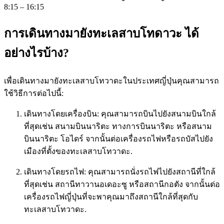
8:15 – 16:15
การเดินทางมายังทะเลสาบโทดาวะ ได้
อย่างไรบ้าง?
เพื่อเดินทางมายังทะเลสาบโทวาดะในประเทศญี่ปุ่นคุณสามารถ
ใช้วิธีการต่อไปนี้:
เดินทางโดยเครื่องบิน: คุณสามารถบินไปยังสนามบินใกล้
ที่สุดเช่น สนามบินนาริตะ ทางการบินนาริตะ หรือสนาม
บินนาริตะ โอไดร์ จากนั้นต่อเครื่องรถไฟหรือรถบัสไปยัง
เมืองที่ตั้งของทะเลสาบโทวาดะ.
เดินทางโดยรถไฟ: คุณสามารถนั่งรถไฟไปยังสถานีที่ใกล้
ที่สุดเช่น สถานีทาวานอเดอะซู หรือสถานีกอตัง จากนั้นต่อ
เครื่องรถไฟญี่ปุ่นที่จะพาคุณมาถึงสถานีใกล้ที่สุดกับ
ทะเลสาบโทวาดะ.