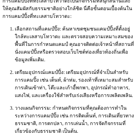
การแคมป์ปิ้งที่ทะเลสาบโทวาดะเป็นกิจกรรมที่สนุกสนานและ
ให้คุณสัมผัสกับธรรมชาติอย่างใกล้ชิด นี่คือขั้นตอนเบื้องต้นใน
การแคมป์ปิ้งที่ทะเลสาบโทวาดะ:
เลือกสถานที่แคมป์ปิ้ง: ค้นหาเขตชุมชนแคมป์ปิ้งที่ตั้งอยู่
ใกล้ทะเลสาบโทวาดะ และตรวจสอบความเหมาะสมของ
พื้นที่ในการกำหนดแคมป์ คุณอาจติดต่อเจ้าหน้าที่สถานที่
นั่งแคมป์ปิ้งหรือตรวจสอบเว็บไซต์ท่องเที่ยวท้องถิ่นเพื่อ
ข้อมูลเพิ่มเติม.
เตรียมอุปกรณ์แคมป์ปิ้ง: เตรียมอุปกรณ์ที่จำเป็นสำหรับ
การแคมปิ้ง เช่น เต็นท์, ผ้าห่ม, รองเท้าที่เหมาะสมสำหรับ
การเดินเข้าท่า, โต๊ะและเก้าอี้พกพา, อุปกรณ์ทำอาหาร,
แสงไฟ, และเครื่องใช้สำหรับเร่งเสียงหรือการเพลิดเพลิน.
วางแผนกิจกรรม: กำหนดกิจกรรมที่คุณต้องการทำใน
ระหว่างการแคมป์ปิ้ง เช่น การติดเต็นท์, การเดินเที่ยวทาง
ธรรมชาติ, การตกปลา, การเล่นน้ำ, การจัดกิจกรรมที่
เกี่ยวข้องกับธรรมชาติ เป็นต้น.