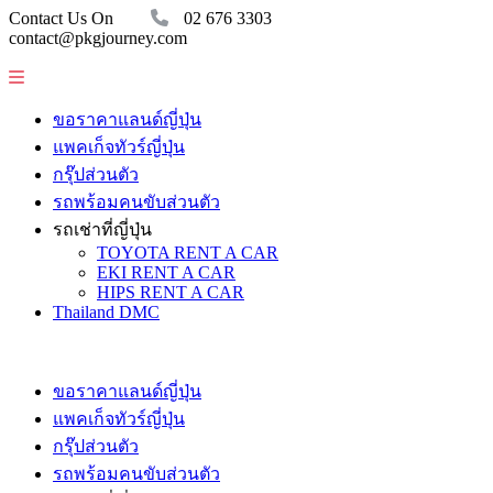
Contact Us On
02 676 3303
contact@pkgjourney.com
ขอราคาแลนด์ญี่ปุ่น
แพคเก็จทัวร์ญี่ปุ่น
กรุ๊ปส่วนตัว
รถพร้อมคนขับส่วนตัว
รถเช่าที่ญี่ปุ่น
TOYOTA RENT A CAR
EKI RENT A CAR
HIPS RENT A CAR
Thailand DMC
ขอราคาแลนด์ญี่ปุ่น
แพคเก็จทัวร์ญี่ปุ่น
กรุ๊ปส่วนตัว
รถพร้อมคนขับส่วนตัว