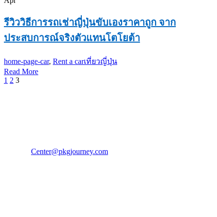
Apr
รีวิววิธีการรถเช่าญี่ปุ่นขับเองราคาถูก จาก
ประสบการณ์จริงตัวแทนโตโยต้า
home-page-car
,
Rent a car
เที่ยวญี่ปุ่น
Read More
1
2
3
PKG JOURNEY
โทร : 02 676 3303 / 02 003 4883
แฟ็กซ์ : 02 003 4880
E-Mail :
Center@pkgjourney.com
บริษัท พีเคจี เจอร์นีย์ไลน์ จำกัด
32/249 แจ้งวัฒนะ ปากเกร็ด นนทบุรี 11120