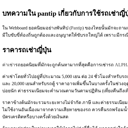
บทความใน pantip เกี่ยวกับการใช้
รถ
เช่า
ญี่ป
ใน Webboard ยอดนิยมอย่างพันทิป (
Pantip
) ของไทยนั้นมักจะถามเ
มีใบขับขี่ท้องถิ่นถูกต้องและอนุญาตให้ขับรถใหญ่ได้ เพราะมีกรณี
ราคา
รถ
เช่า
ญี่ปุ่น
ค่าเช่า
รถยอดนิยมที่มักจะถูกค้นหามากที่สุดคือการเช่ารถ
ALPH
ค่าเช่าโดยทั่วไปอยู่ที่ประมาณ 5,000 เยน ต่อ 24 ชั่วโมงสำหร
และ 20,000 เยนสำหรับรถตู้ ราคาอาจเพิ่มขึ้นในบางครั้งในช่วงฤ
บ่อยนัก ค่าธรรมเนียมจะคำนวณตามวันตามปฏิทิน (เที่ยงคืนถึงเที่
ราคาข้างต้นมักจะรวมระยะทางไม่จำกัด ภาษี และค่าธรรมเนียมปร
ไม่ใช้งานอันเนื่องมาจากความเสียหายของรถ ควรคืนรถพร้อมน้ำ
บัตรเครดิตหรือบางครั้งด้วยเงินสด