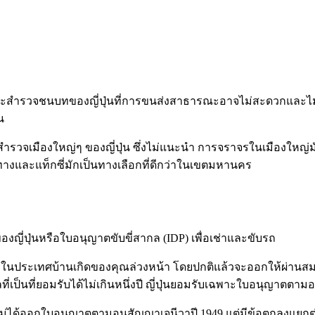
จะสำรวจชนบทของญี่ปุ่นที่การขนส่งสาธารณะอาจไม่สะดวกและไม่บ่
น
รสำรวจเมืองใหญ่ๆ ของญี่ปุ่น ซึ่งไม่แนะนำ การจราจรในเมือง
และแท็กซี่มักเป็นทางเลือกที่ดีกว่าในเขตมหานคร
ของญี่ปุ่นหรือใบอนุญาตขับขี่สากล (IDP) เพื่อเช่าและขับรถ
ับในประเทศบ้านเกิดของคุณล่วงหน้า โดยปกติแล้วจะออกให้ผ่าน
ี่เป็นที่ยอมรับได้ไม่เกินหนึ่งปี ญี่ปุ่นยอมรับเฉพาะใบอนุญาตต
ม่ได้ออกใบอนุญาตตามอนุสัญญาเจนีวาปี 1949 แต่มีข้อตกลงแยกต่างห