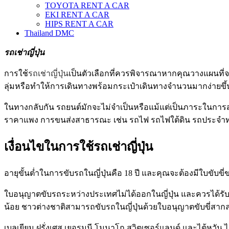
TOYOTA RENT A CAR
EKI RENT A CAR
HIPS RENT A CAR
Thailand DMC
รถเช่าญี่ปุ่น
การใช้
รถเช่าญี่ปุ่น
เป็นตัวเลือกที่ควรพิจารณาหากคุณวางแผนที่
ลุ่มหรือทำให้การเดินทางพร้อมกระเป๋าเดินทางจำนวนมากง่ายขึ้
ในทางกลับกัน รถยนต์มักจะไม่จำเป็นหรือแม้แต่เป็นภาระในกา
ราคาแพง การขนส่งสาธารณะ เช่น รถไฟ รถไฟใต้ดิน รถประจำทาง
เงื่อนไขในการใช้รถ
เช่า
ญี่ปุ่น
อายุขั้นต่ำในการขับรถในญี่ปุ่นคือ 18 ปี และคุณจะต้องมีใบขับขี่
ใบอนุญาตขับรถระหว่างประเทศไม่ได้ออกในญี่ปุ่น และควรได้ร
น้อย ชาวต่างชาติสามารถขับรถในญี่ปุ่นด้วยใบอนุญาตขับขี่สากลท
เบลเยียม ฝรั่งเศส เยอรมนี โมนาโก สวิตเซอร์แลนด์ และไต้หวัน ไ