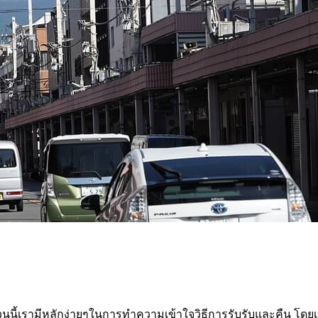
่วนนี้เรามีหลักง่ายๆในการทำความเข้าใจวิธีการรับรับและคืน โด