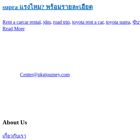
supra แรงไหม? พร้อมรายละเอียด
Rent a car
car rental
,
jdm
,
road trip
,
toyota rent a car
,
toyota supra
,
ขับ
Read More
PKG JOURNEY
โทร : 02 676 3303 / 02 003 4883
แฟ็กซ์ : 02 003 4880
E-Mail :
Center@pkgjourney.com
บริษัท พีเคจี เจอร์นีย์ไลน์ จำกัด
32/249 แจ้งวัฒนะ ปากเกร็ด นนทบุรี 11120
About Us
เกี่ยวกับเรา