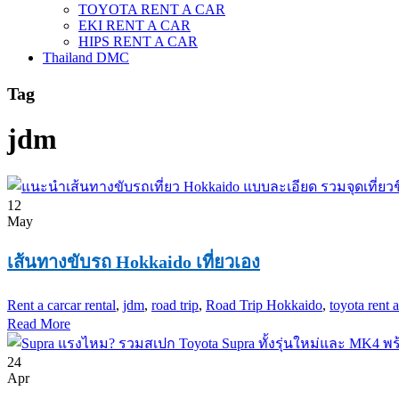
TOYOTA RENT A CAR
EKI RENT A CAR
HIPS RENT A CAR
Thailand DMC
Tag
jdm
12
May
เส้นทางขับรถ Hokkaido เที่ยวเอง
Rent a car
car rental
,
jdm
,
road trip
,
Road Trip Hokkaido
,
toyota rent a
Read More
24
Apr