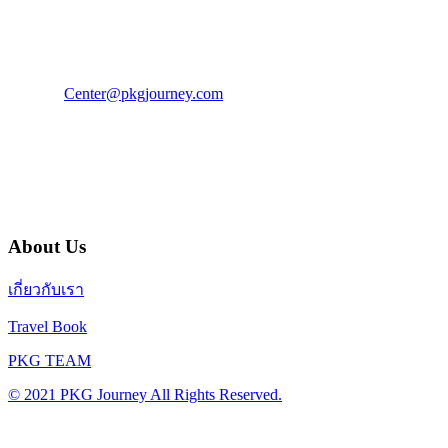
โทร : 02 676 3303 / 02 003 4883
แฟ็กซ์ : 02 003 4880
E-Mail :
Center@pkgjourney.com
บริษัท พีเคจี เจอร์นีย์ไลน์ จำกัด
32/249 แจ้งวัฒนะ ปากเกร็ด นนทบุรี 11120
About Us
เกี่ยวกับเรา
Travel Book
PKG TEAM
© 2021 PKG Journey All Rights Reserved.