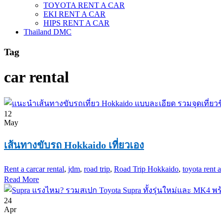
TOYOTA RENT A CAR
EKI RENT A CAR
HIPS RENT A CAR
Thailand DMC
Tag
car rental
12
May
เส้นทางขับรถ Hokkaido เที่ยวเอง
Rent a car
car rental
,
jdm
,
road trip
,
Road Trip Hokkaido
,
toyota rent a
Read More
24
Apr