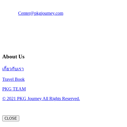
แฟ็กซ์ : 02 003 4880
E-Mail :
Center@pkgjourney.com
บริษัท พีเคจี เจอร์นีย์ไลน์ จำกัด
32/249 แจ้งวัฒนะ ปากเกร็ด นนทบุรี 11120
About Us
เกี่ยวกับเรา
Travel Book
PKG TEAM
© 2021 PKG Journey All Rights Reserved.
CLOSE