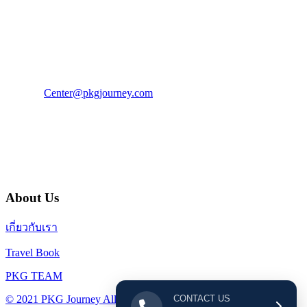
PKG JOURNEY
โทร : 02 676 3303 / 02 003 4883
แฟ็กซ์ : 02 003 4880
E-Mail :
Center@pkgjourney.com
บริษัท พีเคจี เจอร์นีย์ไลน์ จำกัด
32/249 แจ้งวัฒนะ ปากเกร็ด นนทบุรี 11120
About Us
เกี่ยวกับเรา
Travel Book
PKG TEAM
CONTACT US
© 2021 PKG Journey All Rights Reserved.