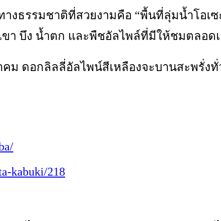
วทางธรรมชาติที่สวยงามคือ “พื้นที่ลุ่มน้ำโอ
กเขา บึง น้ำตก และพืชอัลไพล์ที่มีให้ชมตลอด
อกลิลลี่อัลไพน์สีเหลืองจะบานสะพรั่งทั่วพ
ba/
ata-kabuki/218