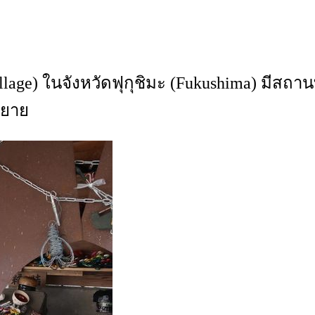
age) ในจังหวัดฟุกุชิมะ (Fukushima) มีสถานที่ท
ณยาย