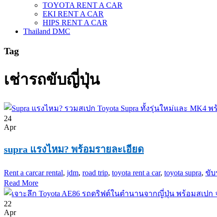
TOYOTA RENT A CAR
EKI RENT A CAR
HIPS RENT A CAR
Thailand DMC
Tag
เช่ารถขับญี่ปุ่น
24
Apr
supra แรงไหม? พร้อมรายละเอียด
Rent a car
car rental
,
jdm
,
road trip
,
toyota rent a car
,
toyota supra
,
ขับ
Read More
22
Apr