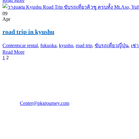
Read More
09
Apr
road trip in kyushu
Contents
car rental
,
fukuoka
,
kyushu
,
road trip
,
ขับรถเที่ยวญี่ปุ่น
,
เช่า
Read More
1
2
PKG JOURNEY
โทร : 02 676 3303 / 02 003 4883
แฟ็กซ์ : 02 003 4880
E-Mail :
Center@pkgjourney.com
บริษัท พีเคจี เจอร์นีย์ไลน์ จำกัด
32/249 แจ้งวัฒนะ ปากเกร็ด นนทบุรี 11120