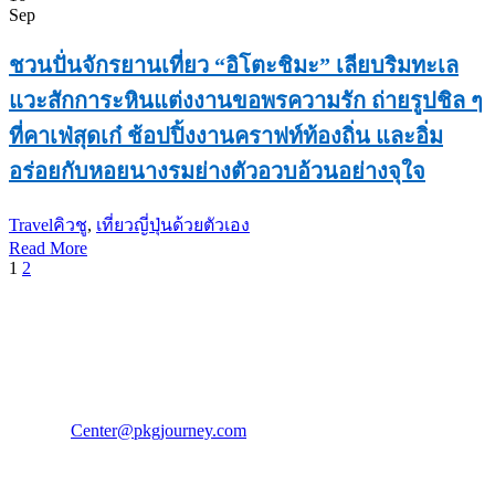
Sep
ชวนปั่นจักรยานเที่ยว “อิโตะชิมะ” เลียบริมทะเล
แวะสักการะหินแต่งงานขอพรความรัก ถ่ายรูปชิล ๆ
ที่คาเฟ่สุดเก๋ ช้อปปิ้งงานคราฟท์ท้องถิ่น และอิ่ม
อร่อยกับหอยนางรมย่างตัวอวบอ้วนอย่างจุใจ
Travel
คิวชู
,
เที่ยวญี่ปุ่นด้วยตัวเอง
Read More
1
2
PKG JOURNEY
โทร : 02 676 3303 / 02 003 4883
แฟ็กซ์ : 02 003 4880
E-Mail :
Center@pkgjourney.com
บริษัท พีเคจี เจอร์นีย์ไลน์ จำกัด