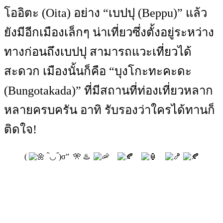
โออิตะ (Oita) อย่าง “เบปปุ (Beppu)” แล้ว
ยังมีอีกเมืองเล็กๆ น่าเที่ยวซึ่งตั้งอยู่ระหว่าง
ทางก่อนถึงเบปปุ สามารถแวะเที่ยวได้
สะดวก เมืองนั้นก็คือ “บุงโกะทะคะดะ
(Bungotakada)” ที่มีสถานที่ท่องเที่ยวหลาก
หลายครบครัน อาทิ รับรองว่าใครได้ทานก็
ติดใจ!
(
‾̀◡‾́)σ” 🎌 ♨️