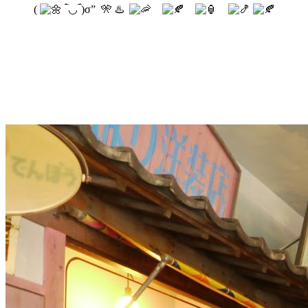
(
‾̀◡‾́)σ” 🎌 ♨️