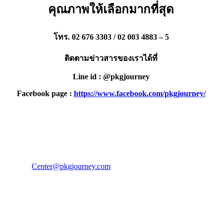
คุณภาพให้เลือกมากที่สุด
โทร. 02 676 3303 / 02 003 4883 – 5
ติดตามข่าวสารของเราได้ที่
Line id : @pkgjourney
Facebook page :
https://www.facebook.com/pkgjourney/
PKG JOURNEY
โทร : 02 676 3303 / 02 003 4883
แฟ็กซ์ : 02 003 4880
E-Mail :
Center@pkgjourney.com
บริษัท พีเคจี เจอร์นีย์ไลน์ จำกัด
32/249 แจ้งวัฒนะ ปากเกร็ด นนทบุรี 11120