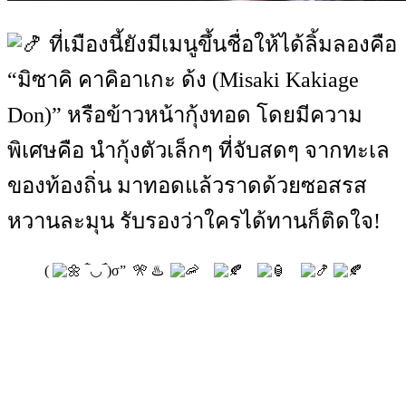
ที่เมืองนี้ยังมีเมนูขึ้นชื่อให้ได้ลิ้มลองคือ
“มิซาคิ คาคิอาเกะ ด้ง (Misaki Kakiage
Don)” หรือข้าวหน้ากุ้งทอด โดยมีความ
พิเศษคือ นำกุ้งตัวเล็กๆ ที่จับสดๆ จากทะเล
ของท้องถิ่น มาทอดแล้วราดด้วยซอสรส
หวานละมุน รับรองว่าใครได้ทานก็ติดใจ!
(
‾̀◡‾́)σ” 🎌 ♨️