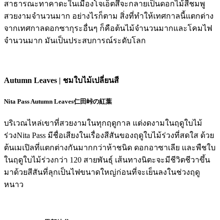
สาธารณะทาคาดะในเมืองโจเอ็ตสึจะกลายเป็นดอกไม้สีชมพู
สวยงามจำนวนมาก อย่างไรก็ตาม สิ่งที่ทำให้เทศกาลนี้แตกต่าง
จากเทศกาลดอกซากุระอื่นๆ ก็คือต้นไม้จำนวนมากและโคมไฟ
จำนวนมาก มันเป็นประสบการณ์ระดับโลก
Autumn Leaves | ชมใบไม้เปลี่ยนสี
Nita Pass Autumn Leaves
仁田峠の紅葉
บริเวณไหล่เขาที่สวยงามในทุกฤดูกาล แต่งดงามในฤดูใบไม้
ร่วงNita Pass มีชื่อเสียงในเรื่องสีสันของฤดูใบไม้ร่วงที่สดใส ด้วย
ต้นเมเปิลที่แตกต่างกันมากกว่าห้าชนิด ดอกอาซาเลีย และพืชใบ
ในฤดูใบไม้ร่วงกว่า 120 สายพันธุ์ เส้นทางนิตะจะมีชีวิตชีวาขึ้น
มาด้วยสีสันที่ลุกเป็นไฟขนาดใหญ่ก่อนที่จะเย็นลงในช่วงฤดู
หนาว