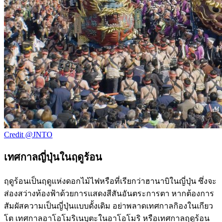
Credit @JNTO
เทศกาลญี่ปุ่นในฤดูร้อน
ฤดูร้อนเป็นฤดูแห่งดอกไม้ไฟหรือที่เรียกว่าฮานาบิในญี่ปุ่น ซึ่งจะ
ส่องสว่างท้องฟ้าด้วยการแสดงสีสันอันตระการตา หากต้องการ
สัมผัสความเป็นญี่ปุ่นแบบดั้งเดิม อย่าพลาดเทศกาลกิองในเกียว
โต เทศกาลอาโอโมริเนบุตะในอาโอโมริ หรือเทศกาลฤดูร้อน