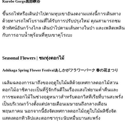
Kurobe Gorge
黒部峡谷
ขึ้นรถไฟหรือเดินป่าไปตามหุบเขาอันงดงามแห่งนี้การเดินทาง
ด้วยทางรถไฟโบราณที่ได้รับการปรับปรุงใหม่ คุณสามารถชม
ทิวทัศน์อันกว้างไกล เดินป่าไปตามเส้นทางในป่า และเพลิดเพลิน
กับการอาบน้ำพุร้อนที่หุบเขาคุโรเบะ
Seasonal Flowers | ชมทุ่งดอกไม้
Ashikaga Spring Flower Festival
あしかがフラワーパーク 春の花まつり
เฉลิมฉลองการมาถึงของฤดูใบไม้ผลิด้วยเทศกาลดอกไม้สวน
ดอกไม้อาชิคางะเป็นที่รู้จักกันดีในเรื่องแสงไฟยามค่ำคืนและ
การชมดอกไม้ในช่วงฤดูหนาวสำหรับดอกวิสทีเรียที่บานสะพรั่ง
เป็นบริเวณกว้างตั้งแต่ปลายเดือนเมษายนถึงกลางเดือน
พฤษภาคม นอกจากนี้ยังจัดเทศกาลดอกไม้ฤดูใบไม้ผลิซึ่งจัด
แสดงดอกทิวลิปและดอกซากุระนับหมื่นบานสะพรั่ง