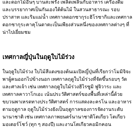
และดอกไม้อื่นๆ บานสะพรั่ง เพลิดเพลินกับอาหาร เครื่องดื่ม
และบรรยากาศเป็นกันเองใต้ต้นไม้ ในสวนสาธารณะ รอบ
ปราสาท และริมแม่น้ำ เทศกาลดอกซากุระฮิโรซากิและเทศกาล
ดอกซากุระคาคุโนดาตะเป็นเพียงส่วนหนึ่งของเทศกาลต่างๆ ที่
น่าไปเยี่ยมชม
เทศกาลญี่ปุ่นใน
ฤดูใบไม้ร่วง
ในฤดูใบไม้ร่วง ใบไม้สีแดงของต้นเมเปิลญี่ปุ่นที่เรียกว่าโมมิจิจะ
พาผู้คนออกไปข้างนอก เทศกาลฤดูใบไม้ร่วงที่จัดขึ้นรอบๆ วัด
และศาลเจ้า เช่น เทศกาลฤดูใบไม้ร่วงฮิไรซูมิ ฟูจิวาระ และ
เทศกาลคาวาโกเอะ เน้นประวัติศาสตร์ของพื้นที่เหล่านี้ด้วย
ขบวนพาเหรดทางประวัติศาสตร์ การแสดงละครโน และอาหาร
ตามฤดูกาล ฤดูใบไม้ร่วงยังเป็นฤดูกาลของการจัดงานระดับ
นานาชาติ เช่น เทศกาลภาพยนตร์นานาชาติโตเกียว โตเกียว
มอเตอร์โชว์ (ทุก ๆ สองปี) และงานโตเกียวคอมิกคอน