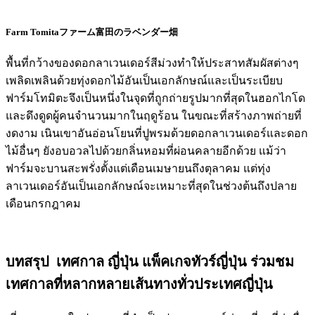
Farm Tomita
ファーム富田のラベンダー畑
พื้นที่กว้างของดอกลาเวนเดอร์สีม่วงทำให้ประสาทสัมผัสต่างๆ
เพลิดเพลินด้วยทุ่งดอกไม้อันเป็นเอกลักษณ์และเป็นระเบียบ
ฟาร์มโทมิตะจึงเป็นหนึ่งในจุดที่ถูกถ่ายรูปมากที่สุดในฮอกไกโด
และดึงดูดผู้คนจำนวนมากในฤดูร้อน ในขณะที่สร้างภาพถ่ายที่
งดงาม เนินเขาอันอ่อนโยนที่ปูพรมด้วยดอกลาเวนเดอร์และดอก
ไม้อื่นๆ ยังอบอวลไปด้วยกลิ่นหอมที่ผ่อนคลายอีกด้วย แม้ว่า
ฟาร์มจะบานสะพรั่งตั้งแต่เดือนเมษายนถึงตุลาคม แต่ทุ่ง
ลาเวนเดอร์อันเป็นเอกลักษณ์จะเหมาะที่สุดในช่วงต้นถึงปลาย
เดือนกรกฎาคม
บทสรุป เทศกาล ญี่ปุ่น แพ็คเกจทัวร์ญี่ปุ่น ร่วมชม
เทศกาลที่หลากหลายเส้นทางทั่วประเทศญี่ปุ่น