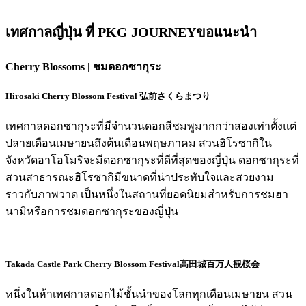
เทศกาลญี่ปุ่น ที่ PKG JOURNEYขอแนะนำ
Cherry Blossoms | ชมดอกซากุระ
Hirosaki Cherry Blossom Festival
弘前さくらまつり
เทศกาลดอกซากุระที่มีจำนวนดอกสีชมพูมากกว่าสองเท่าตั้งแต่
ปลายเดือนเมษายนถึงต้นเดือนพฤษภาคม สวนฮิโรซากิใน
จังหวัดอาโอโมริจะมีดอกซากุระที่ดีที่สุดของญี่ปุ่น ดอกซากุระที่
สวนสาธารณะฮิโรซากิมีขนาดที่น่าประทับใจและสวยงาม
ราวกับภาพวาด เป็นหนึ่งในสถานที่ยอดนิยมสำหรับการชมฮา
นามิหรือการชมดอกซากุระของญี่ปุ่น
Takada Castle Park Cherry Blossom Festival
高田城百万人観桜会
หนึ่งในห้าเทศกาลดอกไม้ชั้นนำของโลกทุกเดือนเมษายน สวน