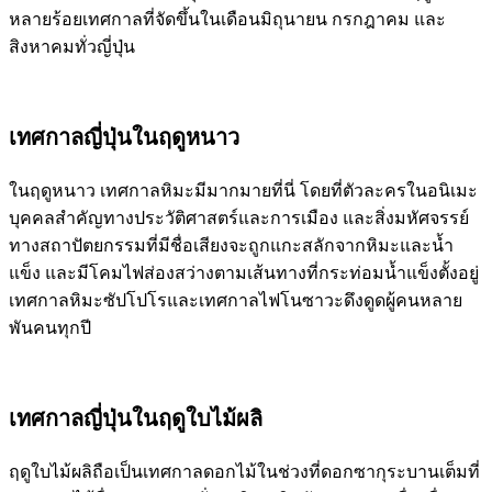
หลายร้อยเทศกาลที่จัดขึ้นในเดือนมิถุนายน กรกฎาคม และ
สิงหาคมทั่วญี่ปุ่น
เทศกาลญี่ปุ่นใน
ฤดูหนาว
ในฤดูหนาว เทศกาลหิมะมีมากมายที่นี่ โดยที่ตัวละครในอนิเมะ
บุคคลสำคัญทางประวัติศาสตร์และการเมือง และสิ่งมหัศจรรย์
ทางสถาปัตยกรรมที่มีชื่อเสียงจะถูกแกะสลักจากหิมะและน้ำ
แข็ง และมีโคมไฟส่องสว่างตามเส้นทางที่กระท่อมน้ำแข็งตั้งอยู่
เทศกาลหิมะซัปโปโรและเทศกาลไฟโนซาวะดึงดูดผู้คนหลาย
พันคนทุกปี
เทศกาลญี่ปุ่นใน
ฤดูใบไม้ผลิ
ฤดูใบไม้ผลิถือเป็นเทศกาลดอกไม้ในช่วงที่ดอกซากุระบานเต็มที่