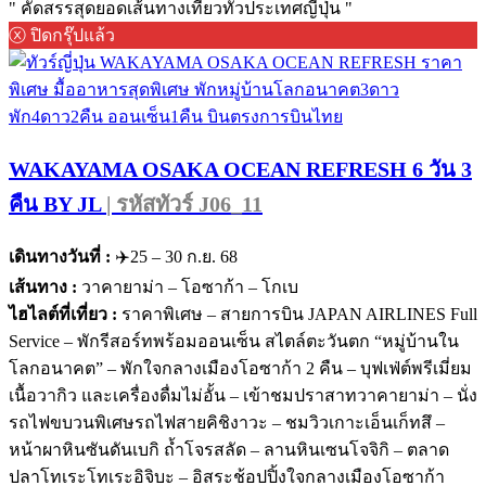
" คัดสรรสุดยอดเส้นทางเที่ยวทั่วประเทศญี่ปุ่น "
ⓧ ปิดกรุ๊ปแล้ว
WAKAYAMA OSAKA OCEAN REFRESH 6 วัน 3
คืน BY JL
| รหัสทัวร์ J06_11
เดินทางวันที่ :
✈️25 – 30 ก.ย. 68
เส้นทาง :
วาคายาม่า – โอซาก้า – โกเบ
ไฮไลต์ที่เที่ยว :
ราคาพิเศษ – สายการบิน JAPAN AIRLINES Full
Service – พักรีสอร์ทพร้อมออนเซ็น สไตล์ตะวันตก “หมู่บ้านใน
โลกอนาคต” – พักใจกลางเมืองโอซาก้า 2 คืน – บุฟเฟ่ต์พรีเมี่ยม
เนื้อวากิว และเครื่องดื่มไม่อั้น – เข้าชมปราสาทวาคายาม่า – นั่ง
รถไฟขบวนพิเศษรถไฟสายคิชิงาวะ – ชมวิวเกาะเอ็นเก็ทสึ –
หน้าผาหินซันดันเบกิ ถ้ำโจรสลัด – ลานหินเซนโจจิกิ – ตลาด
ปลาโทเระโทเระอิจิบะ – อิสระช้อปปิ้งใจกลางเมืองโอซาก้า