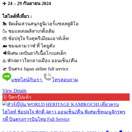
✈️ 24 – 29 กันยายน 2024
ไฮไลต์ที่เที่ยว :
🎠 จัดเต็มสวนสนุกยูนิเวอร์์แซลสตูดิโอ
🍶 ชมแหล่งผลิสาเกดั้งเดิม
👜 ช้อปจุใจ ริงคุพรีเมียมเอาท์เล็ท
🐋 ชมฉลามวาฬ ที่ ไคยูคัง
🥩พิเศษ เทปันยากิเนื้อโกเบสเต็ก
♨️ พัก4ดาวใจกลางเมือง ออนเซ็น1คืน
🛫 บินตรง Japan airline full service
แชทไลน์กับเรา
โทรสอบถาม
View Details
ⓧ ปิดกรุ๊ปแล้ว