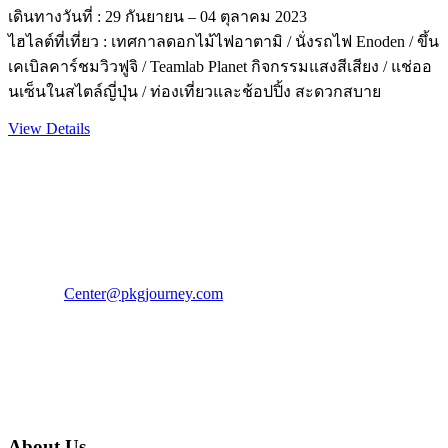
เดินทางวันที่ : 29 กันยายน – 04 ตุลาคม 2023
ไฮไลต์ที่เที่ยว : เทศกาลดอกไม้ไฟอาตามิ / นั่งรถไฟ Enoden / ขึ้น
เคเบิลคาร์ชมวิวฟูจิ / Teamlab Planet กิจกรรมแสงสีเสียง / แช่ออ
นเซ็นในสไตล์ญี่ปุ่น / ท่องเที่ยวและช้อปปิ้ง สะดวกสบาย
View Details
PKG JOURNEY
โทร : 02 676 3303 / 02 003 4883
แฟ็กซ์ : 02 003 4880
E-Mail :
Center@pkgjourney.com
บริษัท พีเคจี เจอร์นีย์ไลน์ จำกัด
32/249 แจ้งวัฒนะ ปากเกร็ด นนทบุรี 11120
About Us