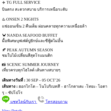
✈️ TG FULL SERVICE
บินตรง สะดวกสบาย บริการเหนือระดับ
♨️ ONSEN 2 NIGHTS
แช่ออนเซ็น 2 คืนเต็ม ผ่อนคลายทุกความเหนื่อยล้า
🦀 NANDA SEAFOOD BUFFET
มื้อพิเศษบุฟเฟ่ต์ปูยักษ์และซีฟู้ดไม่อั้น
🍂 PEAK AUTUMN SEASON
ชมใบไม้เปลี่ยนสีสุดโรแมนติก
📸 SCENIC SUMMER JOURNEY
เที่ยวครบทุกไฮไลด์ เส้นทางสบายๆ
เดินทางวันที่ :
30 SEP – 05 OCT’26
เส้นทาง :
ฮอกไกโด – โนโบริเบทสึ – ฮาโกดาเตะ -โทยะ- โอตา
รุ – ซัปโปโร
แชทไลน์กับเรา
โทรสอบถาม
View Details