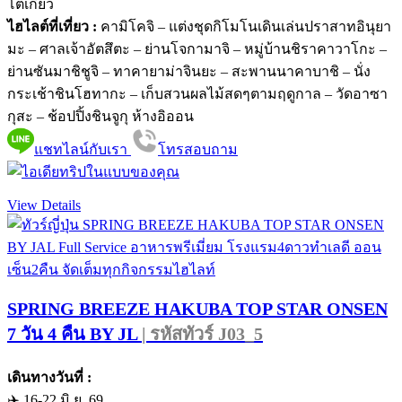
โตเกียว
ไฮไลต์ที่เที่ยว :
คามิโคจิ – แต่งชุดกิโมโนเดินเล่นปราสาทอินุยา
มะ – ศาลเจ้าอัตสึตะ – ย่านโจกามาจิ – หมู่บ้านชิราคาวาโกะ –
ย่านซันมาชิชูจิ – ทาคายาม่าจินยะ – สะพานนาคาบาชิ – นั่ง
กระเช้าชินโฮทากะ – เก็บสวนผลไม้สดๆตามฤดูกาล – วัดอาซา
กุสะ – ช้อปปิ้งชินจูกุ ห้างอิออน
แชทไลน์กับเรา
โทรสอบถาม
View Details
SPRING BREEZE HAKUBA TOP STAR ONSEN
7 วัน 4 คืน BY JL
| รหัสทัวร์ J03_5
เดินทางวันที่ :
✈️ 16-22 มิ.ย. 69