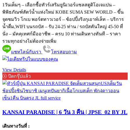
1วันเต็มๆ – เลือกซื้อทัวร์เสริมยูนิเวอร์แซลสตูดิโอเจแปน –
พิพิธภัณฑ์สัตว์น้ำแห่งใหม่ KOBE SUMA SEW WORLD – ขึ้น
จุดชมวิว โกเบ พอร์ตทาวเวอร์ – ช้อปปิ้งริงกุเอาท์เล็ท – บริการ
น้ำดื่ม,WIFI บนรถบัส – รับ 24-25 ท่าน / รถบัสคันใหญ่ 45-50 ที่
นั่ง – มัคคุเทศก์มืออาชีพ – ครบ 10 ท่านเดินทางทันที – ราคา
รวมทุกอย่างไม่ต้องจ่ายเพิ่ม
แชทไลน์กับเรา
โทรสอบถาม
View Details
ⓧ ปิดกรุ๊ปแล้ว
KANSAI PARADISE | 6 วัน 3 คืน | JPSE_02 BY JL
เดินทางวันที่ :