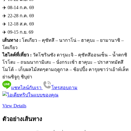
✈️ 08-14 ก.ค. 69
✈️ 22-28 ก.ค. 69
✈️ 12-18 ส.ค. 69
✈️ 09-15 ก.ย. 69
เส้นทาง :
โตเกียว – คุซัทสึ – นากาโน่ – ฮาคุบะ – ยามานาชิ –
โตเกียว
ไฮไลต์ที่เที่ยว :
วัดโชรินซัง ดารุมะจิ – คุซัทสึออนเซ็น – น้ำตกชิ
โรโตะ – ถนนนากามิเสะ – นั่งกระเช้า ฮาคุบะ – ปราสาทมัตสึ
โมโต้ – เก็บผลไม้สดๆตามฤดูกาล – ช้อปปิ้ง คารุยซาว่าเอ้าท์เล็ท
ย่านชิจูกุ ชิบุย่า
แชทไลน์กับเรา
โทรสอบถาม
View Details
ตัวอย่างเส้นทาง