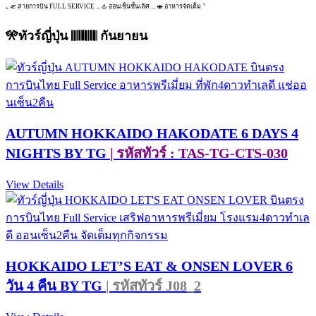
⌞ 🛫 สายการบิน FULL SERVICE ... ♨️ ออนเช็นชั้นเลิศ ... 🍣 อาหารจัดเต็ม ⌝
🎌ทัวร์ญี่ปุ่น 𝄃𝄃𝄂𝄂𝄀𝄁𝄃𝄂𝄂𝄃 กันยายน
AUTUMN HOKKAIDO HAKODATE 6 DAYS 4
NIGHTS BY TG
| รหัสทัวร์ : TAS-TG-CTS-030
View Details
HOKKAIDO LET’S EAT & ONSEN LOVER 6
วัน 4 คืน BY TG
| รหัสทัวร์ J08_2