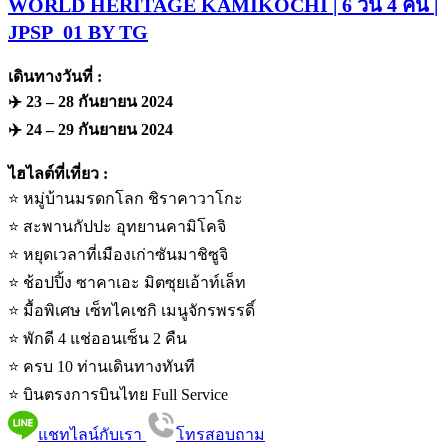
WORLD HERITAGE KAMIKOCHI | 6 วัน 4 คืน |
JPSP_01 BY TG
เดินทางวันที่ :
✈️ 23 – 28 กันยายน 2024
✈️ 24 – 29 กันยายน 2024
ไฮไลต์ที่เที่ยว :
⭐️ หมู่บ้านมรดกโลก ชิราคาวาโกะ
⭐️ สะพานกัปปะ อุทยานคามิโคจิ
⭐️ หยุดเวลาที่เมืองเก่าซันมาชิซูจิ
⭐️ ช้อปปิ้ง ซาคาเอะ มิตซุยเอ้าท์เล็ท
⭐️ มื้อพิเศษ เซ็ทไคเชกิ เมนูจักรพรรดิ์
⭐️ พักดี 4 แช่ออนเซ็น 2 คืน
⭐️ ครบ 10 ท่านเดินทางทันที
⭐️ บินตรงการบินไทย Full Service
แชทไลน์กับเรา
โทรสอบถาม