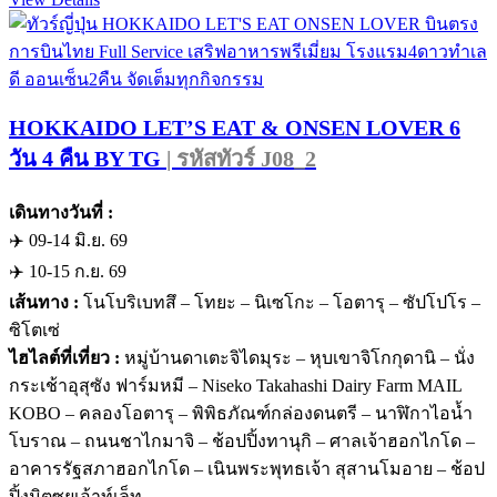
HOKKAIDO LET’S EAT & ONSEN LOVER 6
วัน 4 คืน BY TG
| รหัสทัวร์ J08_2
เดินทางวันที่ :
✈️ 09-14 มิ.ย. 69
✈️ 10-15 ก.ย. 69
เส้นทาง :
โนโบริเบทสึ – โทยะ – นิเซโกะ – โอตารุ – ซัปโปโร –
ซิโตเซ่
ไฮไลต์ที่เที่ยว :
หมู่บ้านดาเตะจิไดมุระ – หุบเขาจิโกกุดานิ – นั่ง
กระเช้าอุสุซัง ฟาร์มหมี – Niseko Takahashi Dairy Farm MAIL
KOBO – คลองโอตารุ – พิพิธภัณฑ์กล่องดนตรี – นาฬิกาไอน้ำ
โบราณ – ถนนชาไกมาจิ – ช้อปปิ้งทานุกิ – ศาลเจ้าฮอกไกโด –
อาคารรัฐสภาฮอกไกโด – เนินพระพุทธเจ้า สุสานโมอาย – ช้อป
ปิ้งมิตซุยเอ้าท์เล็ท