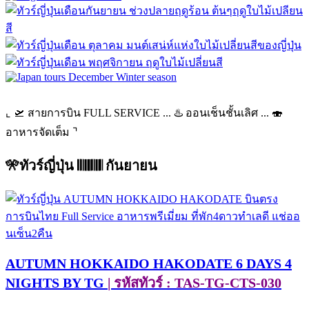
⌞ 🛫 สายการบิน FULL SERVICE ... ♨️ ออนเช็นชั้นเลิศ ... 🍣
อาหารจัดเต็ม ⌝
🎌ทัวร์ญี่ปุ่น 𝄃𝄃𝄂𝄂𝄀𝄁𝄃𝄂𝄂𝄃 กันยายน
AUTUMN HOKKAIDO HAKODATE 6 DAYS 4
NIGHTS BY TG
| รหัสทัวร์ : TAS-TG-CTS-030