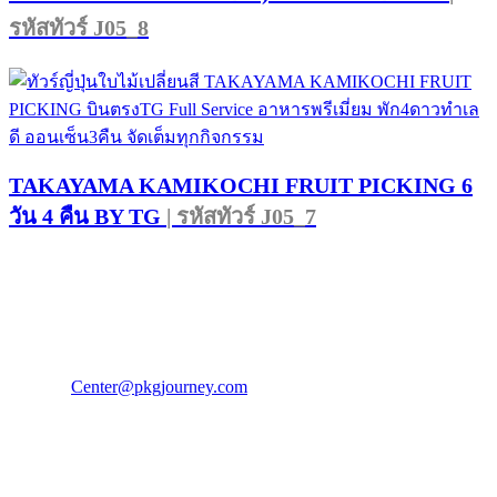
รหัสทัวร์ J05_8
TAKAYAMA KAMIKOCHI FRUIT PICKING 6
วัน 4 คืน BY TG
| รหัสทัวร์ J05_7
PKG JOURNEY
โทร : 02 676 3303 / 02 003 4883
แฟ็กซ์ : 02 003 4880
E-Mail :
Center@pkgjourney.com
บริษัท พีเคจี เจอร์นีย์ไลน์ จำกัด
32/249 แจ้งวัฒนะ ปากเกร็ด นนทบุรี 11120