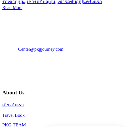
รถเช่าญี่ปุ่น
,
เช่ารถขับญี่ปุ่น
,
เช่ารถขับญี่ปุ่นครั้งแรก
Read More
PKG JOURNEY
โทร : 02 676 3303 / 02 003 4883
แฟ็กซ์ : 02 003 4880
E-Mail :
Center@pkgjourney.com
บริษัท พีเคจี เจอร์นีย์ไลน์ จำกัด
32/249 แจ้งวัฒนะ ปากเกร็ด นนทบุรี 11120
About Us
เกี่ยวกับเรา
Travel Book
PKG TEAM