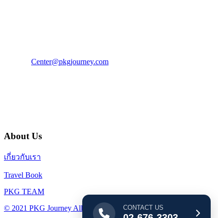
PKG JOURNEY
โทร : 02 676 3303 / 02 003 4883
แฟ็กซ์ : 02 003 4880
E-Mail :
Center@pkgjourney.com
บริษัท พีเคจี เจอร์นีย์ไลน์ จำกัด
32/249 แจ้งวัฒนะ ปากเกร็ด นนทบุรี 11120
About Us
เกี่ยวกับเรา
Travel Book
PKG TEAM
CONTACT US
© 2021 PKG Journey All Rights Reserved.
02-676-3303