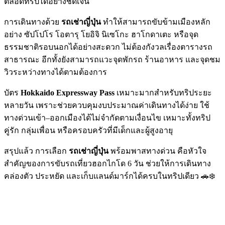
ตลอดทริปได้อย่างชัดเจน
การเดินทางด้วย
รถเช่าญี่ปุ่น
ทำให้สามารถขับข้ามเมืองหลัก
อย่าง ซัปโปโร โอตารุ โยอิจิ นิเซโกะ ฮาโกดาเตะ หรือจุด
ธรรมชาติรอบนอกได้อย่างสะดวก ไม่ต้องกังวลเรื่องตารางรถ
สาธารณะ อีกทั้งยังสามารถแวะจุดพักรถ ร้านอาหาร และจุดชม
วิวระหว่างทางได้ตามต้องการ
บัตร
Hokkaido Expressway Pass
เหมาะมากสำหรับทริประยะ
หลายวัน เพราะช่วยควบคุมงบประมาณค่าเดินทางได้ง่าย ใช้
ทางด่วนเข้า–ออกเมืองได้ไม่จำกัดตามเงื่อนไข เหมาะทั้งทริป
คู่รัก กลุ่มเพื่อน หรือครอบครัวที่มีเด็กและผู้สูงอายุ
สรุปแล้ว การเลือก
รถเช่าญี่ปุ่น
พร้อมพาสทางด่วน คือหัวใจ
สำคัญของการขับรถเที่ยวฮอกไกโด 6 วัน ช่วยให้การเดินทาง
คล่องตัว ประหยัด และเก็บแลนด์มาร์กได้ครบในทริปเดียว 🚗❄️
PKG JOURNEY
โทร : 02 676 3303 / 02 003 4883