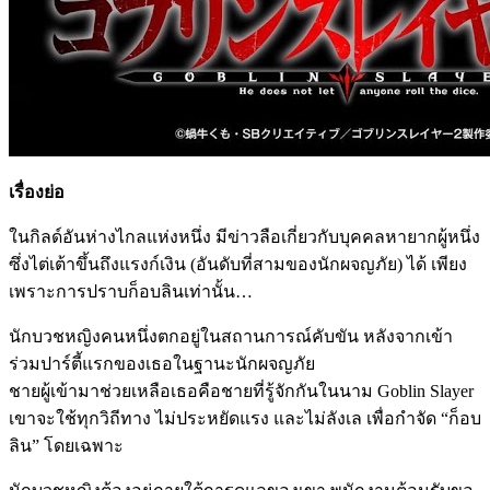
เรื่องย่อ
ในกิลด์อันห่างไกลแห่งหนึ่ง มีข่าวลือเกี่ยวกับบุคคลหายากผู้หนึ่ง
ซึ่งไต่เต้าขึ้นถึงแรงก์เงิน (อันดับที่สามของนักผจญภัย) ได้ เพียง
เพราะการปราบก็อบลินเท่านั้น…
นักบวชหญิงคนหนึ่งตกอยู่ในสถานการณ์คับขัน หลังจากเข้า
ร่วมปาร์ตี้แรกของเธอในฐานะนักผจญภัย
ชายผู้เข้ามาช่วยเหลือเธอคือชายที่รู้จักกันในนาม Goblin Slayer
เขาจะใช้ทุกวิถีทาง ไม่ประหยัดแรง และไม่ลังเล เพื่อกำจัด “ก็อบ
ลิน” โดยเฉพาะ