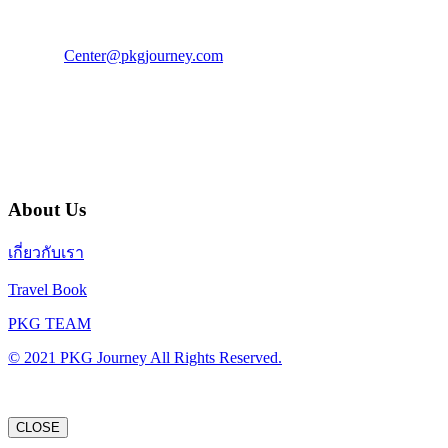
แฟ็กซ์ : 02 003 4880
E-Mail :
Center@pkgjourney.com
บริษัท พีเคจี เจอร์นีย์ไลน์ จำกัด
32/249 แจ้งวัฒนะ ปากเกร็ด นนทบุรี 11120
About Us
เกี่ยวกับเรา
Travel Book
PKG TEAM
© 2021 PKG Journey All Rights Reserved.
CLOSE