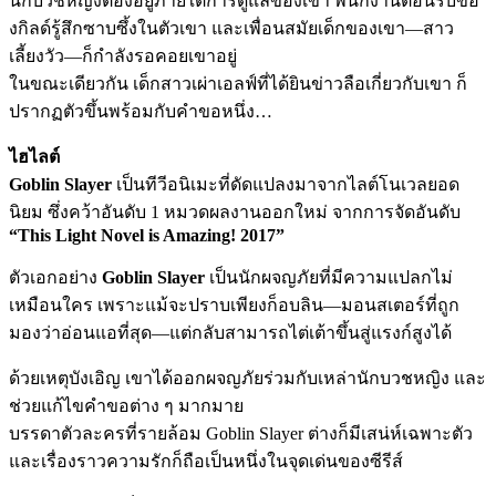
นักบวชหญิงต้องอยู่ภายใต้การดูแลของเขา พนักงานต้อนรับขอ
งกิลด์รู้สึกซาบซึ้งในตัวเขา และเพื่อนสมัยเด็กของเขา—สาว
เลี้ยงวัว—ก็กำลังรอคอยเขาอยู่
ในขณะเดียวกัน เด็กสาวเผ่าเอลฟ์ที่ได้ยินข่าวลือเกี่ยวกับเขา ก็
ปรากฏตัวขึ้นพร้อมกับคำขอหนึ่ง…
ไฮไลต์
Goblin Slayer
เป็นทีวีอนิเมะที่ดัดแปลงมาจากไลต์โนเวลยอด
นิยม ซึ่งคว้าอันดับ 1 หมวดผลงานออกใหม่ จากการจัดอันดับ
“This Light Novel is Amazing! 2017”
ตัวเอกอย่าง
Goblin Slayer
เป็นนักผจญภัยที่มีความแปลกไม่
เหมือนใคร เพราะแม้จะปราบเพียงก็อบลิน—มอนสเตอร์ที่ถูก
มองว่าอ่อนแอที่สุด—แต่กลับสามารถไต่เต้าขึ้นสู่แรงก์สูงได้
ด้วยเหตุบังเอิญ เขาได้ออกผจญภัยร่วมกับเหล่านักบวชหญิง และ
ช่วยแก้ไขคำขอต่าง ๆ มากมาย
บรรดาตัวละครที่รายล้อม Goblin Slayer ต่างก็มีเสน่ห์เฉพาะตัว
และเรื่องราวความรักก็ถือเป็นหนึ่งในจุดเด่นของซีรีส์