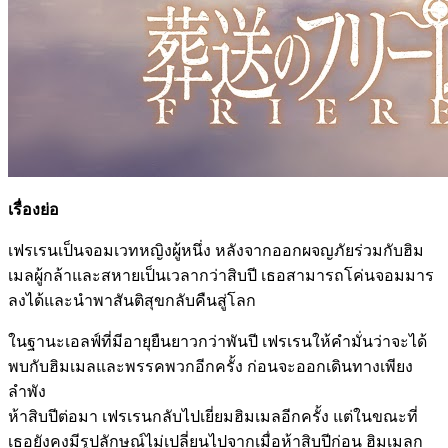
เรื่องย่อ
เฟรเรนเป็นจอมเวทหญิงผู้หนึ่ง หลังจากออกผจญภัยร่วมกับฮิม
เมลผู้กล้าและสหายเป็นเวลากว่าสิบปี เธอสามารถโค่นจอมมาร
ลงได้และนำพาสันติสุขกลับคืนสู่โลก
ในฐานะเอลฟ์ที่มีอายุยืนยาวกว่าพันปี เฟรเรนให้คำมั่นว่าจะได้
พบกับฮิมเมลและพรรคพวกอีกครั้ง ก่อนจะออกเดินทางเพียง
ลำพัง
ห้าสิบปีต่อมา เฟรเรนกลับไปเยี่ยมฮิมเมลอีกครั้ง แต่ในขณะที่
เธอยังคงมีรูปลักษณ์ไม่เปลี่ยนไปจากเมื่อห้าสิบปีก่อน ฮิมเมลก