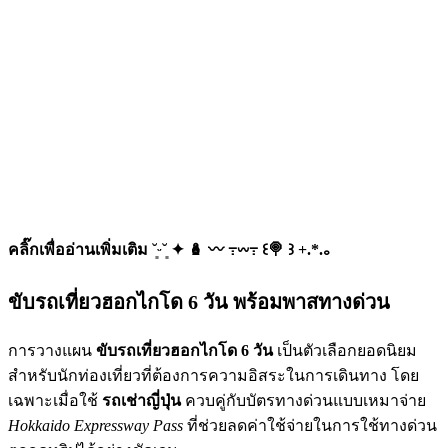
คลิ๊กเพื่ออ่านเพิ่มเติม ˘͈ᵕ˘͈ ✦ 🪆 〰️ ߹𖥦߹ ꒰🍭 ꒱ +.*.｡
ขับรถเที่ยวฮอกไกโด 6 วัน พร้อมพาสทางด่วน
การวางแผน
ขับรถเที่ยวฮอกไกโด 6 วัน
เป็นตัวเลือกยอดนิยม
สำหรับนักท่องเที่ยวที่ต้องการความอิสระในการเดินทาง โดย
เฉพาะเมื่อใช้
รถเช่าญี่ปุ่น
ควบคู่กับบัตรทางด่วนแบบเหมาจ่าย
Hokkaido Expressway Pass
ที่ช่วยลดค่าใช้จ่ายในการใช้ทางด่วน