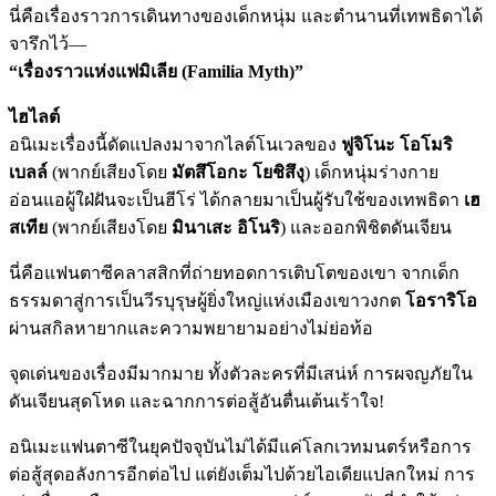
นี่คือเรื่องราวการเดินทางของเด็กหนุ่ม และตำนานที่เทพธิดาได้
จารึกไว้—
“เรื่องราวแห่งแฟมิเลีย (Familia Myth)”
ไฮไลต์
อนิเมะเรื่องนี้ดัดแปลงมาจากไลต์โนเวลของ
ฟูจิโนะ โอโมริ
เบลล์
(พากย์เสียงโดย
มัตสึโอกะ โยชิสึงุ
) เด็กหนุ่มร่างกาย
อ่อนแอผู้ใฝ่ฝันจะเป็นฮีโร่ ได้กลายมาเป็นผู้รับใช้ของเทพธิดา
เฮ
สเทีย
(พากย์เสียงโดย
มินาเสะ อิโนริ
) และออกพิชิตดันเจียน
นี่คือแฟนตาซีคลาสสิกที่ถ่ายทอดการเติบโตของเขา จากเด็ก
ธรรมดาสู่การเป็นวีรบุรุษผู้ยิ่งใหญ่แห่งเมืองเขาวงกต
โอราริโอ
ผ่านสกิลหายากและความพยายามอย่างไม่ย่อท้อ
จุดเด่นของเรื่องมีมากมาย ทั้งตัวละครที่มีเสน่ห์ การผจญภัยใน
ดันเจียนสุดโหด และฉากการต่อสู้อันตื่นเต้นเร้าใจ!
อนิเมะแฟนตาซีในยุคปัจจุบันไม่ได้มีแค่โลกเวทมนตร์หรือการ
ต่อสู้สุดอลังการอีกต่อไป แต่ยังเต็มไปด้วยไอเดียแปลกใหม่ การ