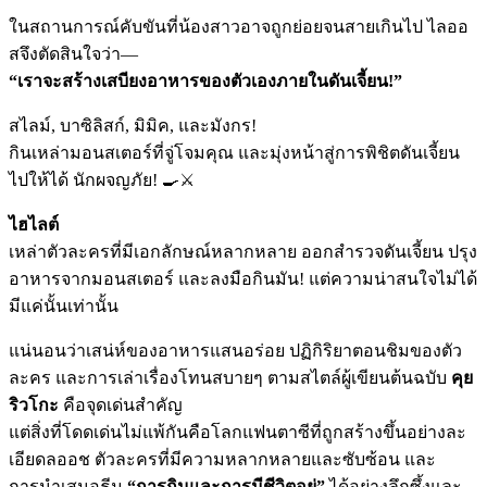
ในสถานการณ์คับขันที่น้องสาวอาจถูกย่อยจนสายเกินไป ไลออ
สจึงตัดสินใจว่า—
“เราจะสร้างเสบียงอาหารของตัวเองภายในดันเจี้ยน!”
สไลม์, บาซิลิสก์, มิมิค, และมังกร!
กินเหล่ามอนสเตอร์ที่จู่โจมคุณ และมุ่งหน้าสู่การพิชิตดันเจี้ยน
ไปให้ได้ นักผจญภัย! 🍳⚔️
ไฮไลต์
เหล่าตัวละครที่มีเอกลักษณ์หลากหลาย ออกสำรวจดันเจี้ยน ปรุง
อาหารจากมอนสเตอร์ และลงมือกินมัน! แต่ความน่าสนใจไม่ได้
มีแค่นั้นเท่านั้น
แน่นอนว่าเสน่ห์ของอาหารแสนอร่อย ปฏิกิริยาตอนชิมของตัว
ละคร และการเล่าเรื่องโทนสบายๆ ตามสไตล์ผู้เขียนต้นฉบับ
คุย
ริวโกะ
คือจุดเด่นสำคัญ
แต่สิ่งที่โดดเด่นไม่แพ้กันคือโลกแฟนตาซีที่ถูกสร้างขึ้นอย่างละ
เอียดลออช ตัวละครที่มีความหลากหลายและซับซ้อน และ
การนำเสนอธีม
“การกินและการมีชีวิตอยู่”
ได้อย่างลึกซึ้งและ