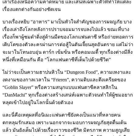
เล่าเรื่องเหนือความคาดหมาย และเสน่ห์เฉพาะตัวที่ทำให้แต่ละ
เรื่องแตกต่างกันอย่างชัดเจน
บางเรื่องหยิบ “อาหาร” มาเป็นหัวใจสำคัญของการผจญภัย บาง
เรื่องเล่าถึงโลกหลังการปราบจอมมารจบลงไปแล้ว ขณะที่บาง
เรื่องก็พาผู้ชมดำดิ่งสู่ด้านมืดของโลกแฟนตาซี หรือถ่ายทอดการ
เติบโตของตัวละครผ่านการต่อสู้ในดันเจี้ยนสุดอันตราย แต่ไม่ว่า
จะมาในโทนอบอุ่น ดาร์ก เข้มข้น หรือคอมเมดี้ ทุกเรื่องต่างมีสิ่ง
หนึ่งที่เหมือนกัน คือ “โลกแฟนตาซีที่เต็มไปด้วยชีวิต”
ไม่ว่าจะเป็นความฮาปนหิวใน “Dungeon Food”, ความเหงาและ
งดงามของกาลเวลาใน “Frieren”, ความดิบและตึงเครียดของ
“Goblin Slayer” หรือความสนุกแบบแฟนตาซีคลาสสิกใน
“DanMachi” ทุกเรื่องต่างสร้างเสน่ห์เฉพาะตัวจนทำให้ผู้ชมอยาก
หลุดเข้าไปอยู่ในโลกนั้นด้วยตัวเอง
และนี่คือเหตุผลที่อนิเมะแฟนตาซียังคงเป็นแนวที่หลายคน
ตกหลุมรักเสมอ เพราะนอกจากจะมอบการผจญภัยสุดตื่นเต้น
แล้ว มันยังเต็มไปด้วยเรื่องราวของชีวิต มิตรภาพ ความสูญเสีย