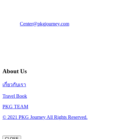
โทร : 02 676 3303 / 02 003 4883
แฟ็กซ์ : 02 003 4880
E-Mail :
Center@pkgjourney.com
บริษัท พีเคจี เจอร์นีย์ไลน์ จำกัด
32/249 แจ้งวัฒนะ ปากเกร็ด นนทบุรี 11120
About Us
เกี่ยวกับเรา
Travel Book
PKG TEAM
© 2021 PKG Journey All Rights Reserved.
CLOSE