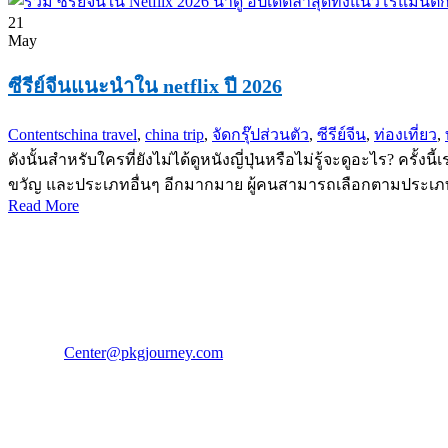
21
May
ซีรีย์จีนแนะนำใน netflix ปี 2026
Contents
china travel
,
china trip
,
จัดกรุ๊ปส่วนตัว
,
ซีรีย์จีน
,
ท่องเที่ยว
,
ดังนั้นสำหรับใครที่ยังไม่ได้ดูหนังญี่ปุ่นหรือไม่รู้จะดูอะไร? คร
ขวัญ และประเภทอื่นๆ อีกมากมาย ผู้คนสามารถเลือกตามประเภทท
Read More
PKG JOURNEY
โทร : 02 676 3303 / 02 003 4883
แฟ็กซ์ : 02 003 4880
E-Mail :
Center@pkgjourney.com
บริษัท พีเคจี เจอร์นีย์ไลน์ จำกัด
32/249 แจ้งวัฒนะ ปากเกร็ด นนทบุรี 11120