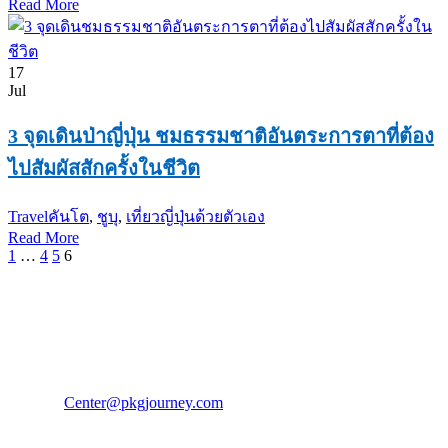
Read More
17
Jul
3 จุดเดินป่าญี่ปุ่น ชมธรรมชาติอันตระการตาที่ต้อง
ไปสัมผัสสักครั้งในชีวิต
Travel
คันโต
,
ชูบุ
,
เที่ยวญี่ปุ่นด้วยตัวเอง
Read More
1
…
4
5
6
PKG JOURNEY
โทร : 02 676 3303 / 02 003 4883
แฟ็กซ์ : 02 003 4880
E-Mail :
Center@pkgjourney.com
บริษัท พีเคจี เจอร์นีย์ไลน์ จำกัด