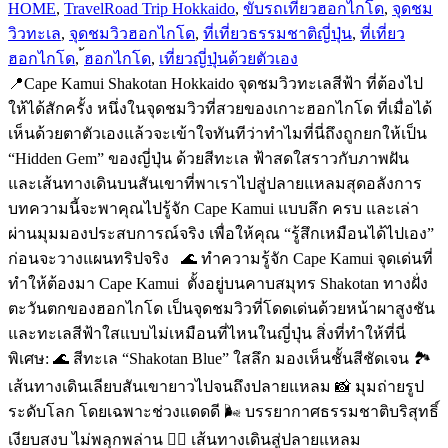
HOME
,
Travel
Road Trip Hokkaido
,
ขับรถเที่ยวฮอกไกโด
,
จุดชม
วิวทะเล
,
จุดชมวิวฮอกไกโด
,
ที่เที่ยวธรรมชาติญี่ปุ่น
,
ที่เที่ยว
ฮอกไกโด
,
้ฮอกไกโด
,
เที่ยวญี่ปุ่นด้วยตัวเอง
📍Cape Kamui Shakotan Hokkaido จุดชมวิวทะเลสีฟ้า ที่ต้องไป
ให้ได้สักครั้ง หนึ่งในจุดชมวิวที่สวยของเกาะฮอกไกโด ที่เมื่อได้
เห็นด้วยตาตัวเองแล้วจะเข้าใจทันทีว่าทำไมที่นี่ถึงถูกยกให้เป็น
“Hidden Gem” ของญี่ปุ่น ด้วยสีทะเล ฟ้าสดใสราวกับภาพฝัน
และเส้นทางเดินบนสันเขาที่พาเราไปสู่ปลายแหลมสุดอลังการ
บทความนี้จะพาคุณไปรู้จัก Cape Kamui แบบลึก ครบ และเล่า
ผ่านมุมมองประสบการณ์จริง เพื่อให้คุณ “รู้สึกเหมือนได้ไปเอง”
ก่อนจะวางแผนทริปจริง 🌊 ทำความรู้จัก Cape Kamui จุดเด่นที่
ทำให้ต้องมา Cape Kamui ตั้งอยู่บนคาบสมุทร Shakotan ทางฝั่ง
ตะวันตกของฮอกไกโด เป็นจุดชมวิวที่โดดเด่นด้วยหน้าผาสูงชัน
และทะเลสีฟ้าใสแบบไม่เหมือนที่ไหนในญี่ปุ่น สิ่งที่ทำให้ที่นี่
พิเศษ: 🌊 สีทะเล “Shakotan Blue” ใสลึก มองเห็นชั้นสีชัดเจน 🏞️
เส้นทางเดินเลียบสันเขายาวไปจนถึงปลายแหลม 📸 มุมถ่ายรูป
ระดับโลก โดยเฉพาะช่วงแดดดี 🌬️ บรรยากาศธรรมชาติบริสุทธิ์
เงียบสงบ ไม่พลุกพล่าน 🚶‍♂️ เส้นทางเดินสู่ปลายแหลม