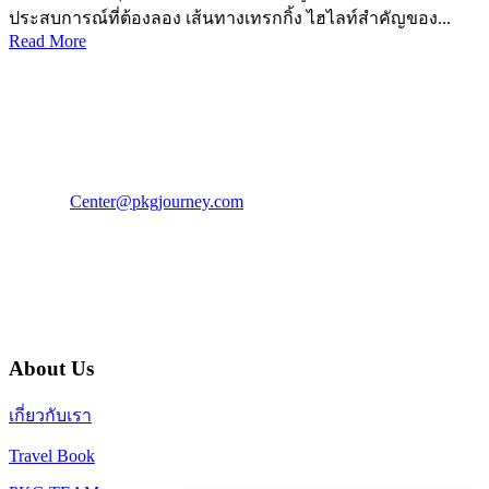
ประสบการณ์ที่ต้องลอง เส้นทางเทรกกิ้ง ไฮไลท์สำคัญของ...
Read More
PKG JOURNEY
โทร : 02 676 3303 / 02 003 4883
แฟ็กซ์ : 02 003 4880
E-Mail :
Center@pkgjourney.com
บริษัท พีเคจี เจอร์นีย์ไลน์ จำกัด
32/249 แจ้งวัฒนะ ปากเกร็ด นนทบุรี 11120
About Us
เกี่ยวกับเรา
Travel Book