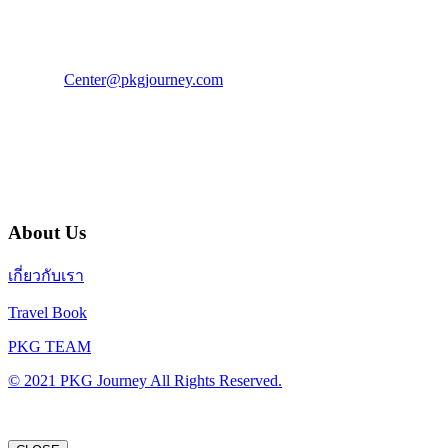
โทร : 02 676 3303 / 02 003 4883
แฟ็กซ์ : 02 003 4880
E-Mail :
Center@pkgjourney.com
บริษัท พีเคจี เจอร์นีย์ไลน์ จำกัด
32/249 แจ้งวัฒนะ ปากเกร็ด นนทบุรี 11120
About Us
เกี่ยวกับเรา
Travel Book
PKG TEAM
© 2021 PKG Journey All Rights Reserved.