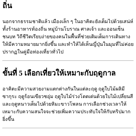
ถิ่น
นอกจากธรรมชาติแล้ว เมืองเล็ก ๆ ในอาคิตะยังเต็มไปด้วยเสน่ห์
ทั้งร้านอาหารท้องถิ่น หมู่บ้านโบราณ ศาลเจ้า และออนเซ็น
ชนบท วิถีชีวิตเรียบง่ายของคนในพื้นที่ช่วยเติมเต็มการเดินทาง
ให้มีความหมายมากยิ่งขึ้น และทำให้ได้เห็นญี่ปุ่นในมุมที่ไม่ค่อย
ปรากฏในคู่มือท่องเที่ยวทั่วไป
ขั้นที่ 5 เลือกเที่ยวให้เหมาะกับฤดูกาล
อาคิตะมีความสวยงามแตกต่างกันในแต่ละฤดู ฤดูใบไม้ผลิมี
ซากุระ ฤดูร้อนเขียวชอุ่ม ฤดูใบไม้ร่วงโดดเด่นด้วยใบไม้เปลี่ยนสี
และฤดูหนาวเต็มไปด้วยหิมะขาวโพลน การเลือกช่วงเวลาให้
เหมาะกับความสนใจจะช่วยเพิ่มความประทับใจให้กับทริปมาก
ยิ่งขึ้น