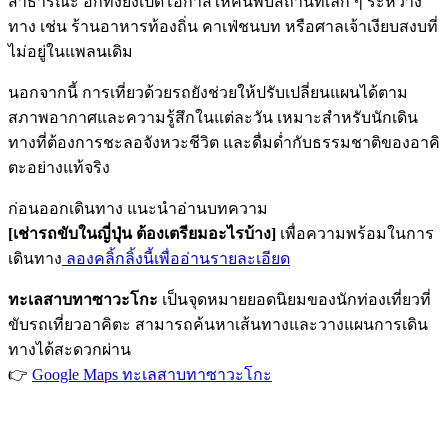
สาธารณะ อีกทั้งยังเปิดโอกาสให้ค้นพบสถานที่เล็ก ๆ ระหว่าง
ทาง เช่น ร้านอาหารท้องถิ่น คาเฟ่ชนบท หรือศาลเจ้าเงียบสงบที่
ไม่อยู่ในแพลนเดิม
นอกจากนี้ การเที่ยวด้วยรถยังช่วยให้ปรับเปลี่ยนแผนได้ตาม
สภาพอากาศและความรู้สึกในแต่ละวัน เหมาะสำหรับนักเดิน
ทางที่ต้องการชะลอจังหวะชีวิต และดื่มด่ำกับธรรมชาติของอาคิ
ตะอย่างแท้จริง
ก่อนออกเดินทาง แนะนำอ่านบทความ
[เช่ารถขับในญี่ปุ่น ต้องเตรียมอะไรบ้าง]
เพื่อความพร้อมในการ
เดินทาง
ลองคลิ้กลิ้งนี้เพื่ออ่านรายละเอียด
ทะเลสาบทาซาวะโกะ
เป็นจุดหมายยอดนิยมของนักท่องเที่ยวที่
ขับรถเที่ยวอาคิตะ สามารถค้นหาเส้นทางและวางแผนการเดิน
ทางได้สะดวกผ่าน
👉
Google Maps ทะเลสาบทาซาวะโกะ
PKG JOURNEY