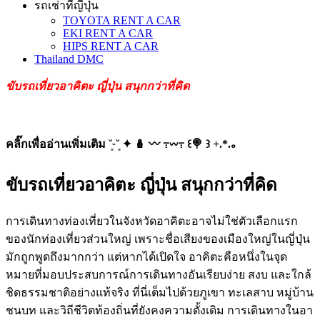
รถเช่าที่ญี่ปุ่น
TOYOTA RENT A CAR
EKI RENT A CAR
HIPS RENT A CAR
Thailand DMC
ขับรถเที่ยวอาคิตะ ญี่ปุ่น สนุกกว่าที่คิด
คลิ๊กเพื่ออ่านเพิ่มเติม ˘͈ᵕ˘͈ ✦ 🪆 〰️ ߹𖥦߹ ꒰🍭 ꒱ +.*.｡
ขับรถเที่ยวอาคิตะ ญี่ปุ่น สนุกกว่าที่คิด
การเดินทางท่องเที่ยวในจังหวัดอาคิตะอาจไม่ใช่ตัวเลือกแรก
ของนักท่องเที่ยวส่วนใหญ่ เพราะชื่อเสียงของเมืองใหญ่ในญี่ปุ่น
มักถูกพูดถึงมากกว่า แต่หากได้เปิดใจ อาคิตะคือหนึ่งในจุด
หมายที่มอบประสบการณ์การเดินทางอันเรียบง่าย สงบ และใกล้
ชิดธรรมชาติอย่างแท้จริง ที่นี่เต็มไปด้วยภูเขา ทะเลสาบ หมู่บ้าน
ชนบท และวิถีชีวิตท้องถิ่นที่ยังคงความดั้งเดิม การเดินทางในอา